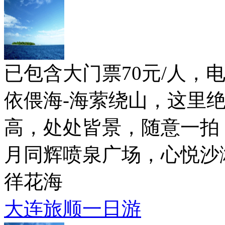
已包含大门票70元/人，
依偎海-海萦绕山，这里
高，处处皆景，随意一拍
月同辉喷泉广场，心悦沙
徉花海
大连旅顺一日游