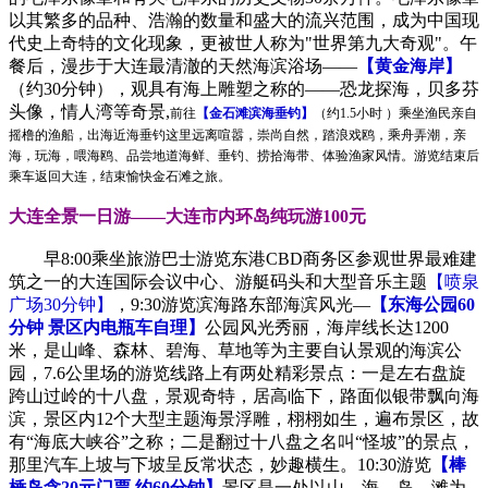
以其繁多的品种、浩瀚的数量和盛大的流兴范围，成为中国现
代史上奇特的文化现象，更被世人称为"世界第九大奇观"。午
餐后，漫步于大连最清澈的天然海滨浴场——
【黄金海岸】
（约30分钟），观具有海上雕塑之称的——恐龙探海，贝多芬
头像，情人湾等奇景,
前往
【金石滩滨海垂钓】
（约1.5小时 ）乘坐渔民亲自
摇橹的渔船，出海近海垂钓这里远离喧嚣，崇尚自然，踏浪戏鸥，乘舟弄潮，亲
海，玩海，喂海鸥、品尝地道海鲜、垂钓、捞拾海带、体验渔家风情。游览结束后
乘车返回大连，结束愉快金石滩之旅。
大连全景一日游——大连市内环岛纯玩游100元
早8:00乘坐旅游巴士游览东港CBD商务区参观世界最难建
筑之一的大连国际会议中心、游艇码头和大型音乐主题
【喷泉
广场30分钟】
，9:30游览滨海路东部海滨风光—
【东海公园60
分钟 景区内电瓶车自理】
公园风光秀丽，海岸线长达1200
米，是山峰、森林、碧海、草地等为主要自认景观的海滨公
园，7.6公里场的游览线路上有两处精彩景点：一是左右盘旋
跨山过岭的十八盘，景观奇特，居高临下，路面似银带飘向海
滨，景区内12个大型主题海景浮雕，栩栩如生，遍布景区，故
有“海底大峡谷”之称；二是翻过十八盘之名叫“怪坡”的景点，
那里汽车上坡与下坡呈反常状态，妙趣横生。10:30游览
【棒
棰岛含20元门票 约60分钟】
景区是一处以山、海、岛、滩为