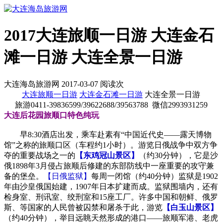
2017大连旅顺一日游 大连金石
滩一日游 大连全景一日游
大连海岛旅游网 2017-03-07 阅读
次
大连旅顺一日游
大连金石滩一日游
大连全景一日游
旅游0411-39836599/39622688/39563788 微信2993931259
大连后花园旅顺口特色纯玩
早8:30酒店出发，乘车赴素有“中国近代史——露天博物
馆”之称的旅顺口区（车程约1小时）。游览日俄战争中双方争
夺的重要战场之一的
【东鸡冠山景区】
（约30分钟），它是沙
俄1898年3月侵占旅顺后修建的东部防线中一座重要的攻守兼
备的堡垒。
【日俄监狱】
每周一闭馆（约40分钟）监狱是1902
年由沙皇俄国始建，1907年日本扩建而成。监狱围墙内，还有
检身室、刑讯室、绞刑室和15座工厂。许多中国和朝鲜、俄罗
斯、等国家的人民曾被囚禁和屠杀于此，游览
【白玉山景区】
（约40分钟），举目远眺天然形成的港口——旅顺军港、老虎