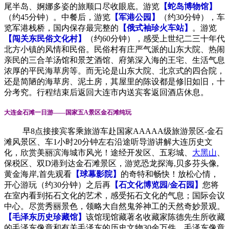
尾半岛、婀娜多姿的旅顺口尽收眼底。游览
【蛇岛博物馆】
（约45分钟）。中餐后，游览
【军港公园】
（约30分钟），车
览军港栈桥，国内保存最完整的
【俄式袖珍火车站】
。游览
【闯关东民俗文化村】
（约60分钟），感受上世纪二三十年代
北方小镇的风情和民俗。民俗村有庄严气派的山东大院、热闹
亲民的三合羊汤馆和景芝酒馆、府第深入海的王宅、生活气息
浓厚的平民海草房等。而无论是山东大院、北京式的四合院，
还是简陋的海草房、泥土房，其屋里的陈设都是修旧如旧，十
分考究。行程结束后返回大连市内送宾客返回酒店休息。
大连金石滩一日游——国家五A景区金石滩纯玩
早8点接接宾客乘旅游车赴国家AAAAA级旅游景区-金石
滩风景区、车1小时20分钟左右沿途听导游讲解大连历史文
化，欣赏美丽滨海城市风光！途经开发区、五彩城、
大黑山
、
保税区、双D港到达金石滩景区，游览恐龙探海,贝多芬头像,
黄金海岸,首先观看
【球幕影院】
的奇特和畅快！放松心情，
开心游玩（约30分钟）之后再
【石文化博览园/金石园】
您将
在室内看到拓石文化的艺术，感受拓石文化的气息；国际会议
中心。尽赏秀丽景色，领略大自然鬼斧神工的天然奇妙景观。
【毛泽东历史珍藏馆】
该馆现馆藏著名收藏家陈德先生所收藏
的毛泽东像章和有关毛泽东的历史文物30余万件。毛泽东像章