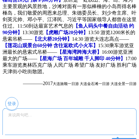
主要景观的风景胜地，沙滩对面有一形似棒棰的小岛而得名棒
棰岛，我们敬爱的周恩来总理、朱德委员长、刘少奇主席、叶
剑英元帅、邓小平、江泽民、习近平等国家领导人都曾在这里
住过。11:50到达最富艺术气息的
【鱼人码头中餐自由活动 约
90分钟】
13:30游览
【虎雕广场20分钟】
13:50 游览1200米长的
悬索吊桥——
【北大桥20分钟】
14:30 游览大连志高点——
【莲花山观景台60分钟 含往返欧式小火车】
15:30乘车游览亚
洲最长的悬索式吊桥——
【星海湾跨海大桥】
16:00游览亚洲
最大的广场——
【星海广场 百年城雕 千人脚印 40分钟】
17:00
乘车游览奥林匹克广场 人民广场 希望广场 友好广场 胜利广场
天津街小吃街散团。
——
——2017
大连旅顺一日游 大连金石滩一日游 大连全景一日游
登录