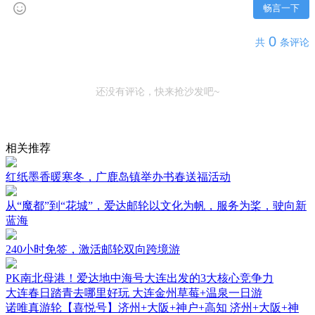
畅言一下
0
共
条评论
还没有评论，快来抢沙发吧~
相关推荐
红纸墨香暖寒冬，广鹿岛镇举办书春送福活动
从“魔都”到“花城”，爱达邮轮以文化为帆，服务为桨，驶向新
蓝海
240小时免签，激活邮轮双向跨境游
PK南北母港！爱达地中海号大连出发的3大核心竞争力
大连春日踏青去哪里好玩 大连金州草莓+温泉一日游
诺唯真游轮【喜悦号】济州+大阪+神户+高知 济州+大阪+神