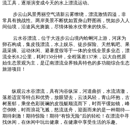
流工具，逐渐演变成今天的水上漂流运动。
步云山风景秀丽空气清新云雾缭绕，漂流激情四溢，非
常具有挑战性。两岸美景不断犹如置身山野图画，恍如步入人
间仙境，沿途风光旖旎，尽情体验水仗带来的快乐。
云水谷漂流，位于大连步云山境内蛤蜊河上游，河床为
卵石构成，集皮筏漂流，水上娱乐、徒步探险、天然氧吧、果
蔬采摘、运动休闲、避暑度假等于一体的全线全景多业态，漂
流全长8.2公里，耗时150分钟，全程落差137米，以大自然原
始生态景观为主，是辽南漂流业界独具特色的多功能综合生态
旅游项目！
纵观云水谷漂流，具有沟谷纵深，河道曲折，水流清澈，
落差适宜等特点和优势，放眼望去，云淡风轻，青山环抱，古
树葱郁，乘坐色彩斑斓的皮筏艇顺流而下，时而平缓如镜，峰
峦倒映，时而浪花飞溅，怒流送舟，迎面而来的是一种期待—
期待刺激！期待惊险！期待“有惊无险”后的轻松！在漂流中寻
找休闲，在休闲中玩出健康，在健康中享受生活的乐趣。