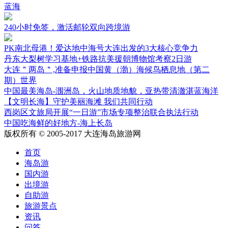
蓝海
240小时免签，激活邮轮双向跨境游
PK南北母港！爱达地中海号大连出发的3大核心竞争力
丹东大梨树学习基地+铁路抗美援朝博物馆考察2日游
大连＂两岛＂,准备申报中国黄（渤）海候鸟栖息地（第二
期）世界
中国最美海岛-涠洲岛，火山地质地貌，亚热带清澈湛蓝海洋
【文明长海】守护美丽海滩 我们共同行动
西岗区文旅局开展“一日游”市场专项整治联合执法行动
中国吃海鲜的好地方-海上长岛
版权所有 © 2005-2017 大连海岛旅游网
首页
海岛游
国内游
出境游
自助游
旅游景点
资讯
问答