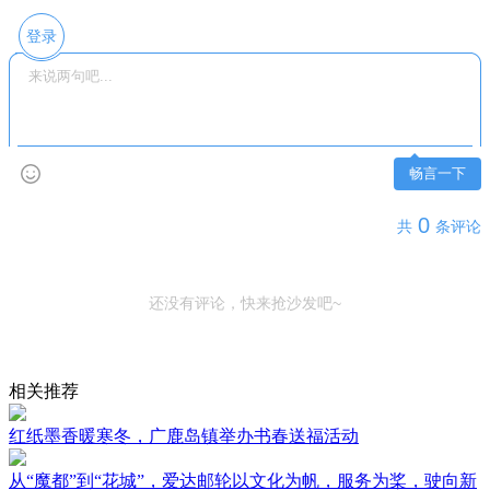
登录
畅言一下
0
共
条评论
还没有评论，快来抢沙发吧~
相关推荐
红纸墨香暖寒冬，广鹿岛镇举办书春送福活动
从“魔都”到“花城”，爱达邮轮以文化为帆，服务为桨，驶向新