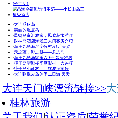
·
大连瓜皮岛
·
美丽的瓜皮岛
·
凤鸣岛食汇农家，凤鸣岛旅游住
·
财神岛酒店海景三人间客房介绍
·
海王九岛海滨度假村,邻近海滨
·
天之蓝，海之眼——瓜皮岛
·
海王九岛渔家乐园9号-碧海雅居
·
獐子岛望海楼阁度假村，大连獐
·
獐子岛小耗村——鑫波渔家乐
·
大连到瓜皮岛休闲二日游 天天
大连天门峡漂流链接>>
大
桂林旅游
关于我们
|
认证资质
|
荣誉