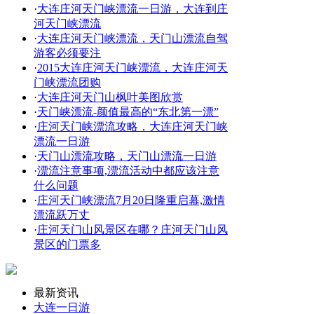
·
大连庄河天门峡漂流一日游，大连到庄
河天门峡漂流
·
大连庄河天门峡漂流，天门山漂流自驾
游客必须要注
·
2015大连庄河天门峡漂流，大连庄河天
门峡漂流团购
·
大连庄河天门山枫叶美图欣赏
·
天门峡漂流-颜值最高的“东北第一漂”
·
庄河天门峡漂流攻略，大连庄河天门峡
漂流一日游
·
天门山漂流攻略，天门山漂流一日游
·
漂流注意事项,漂流活动中都应该注意
什么问题
·
庄河天门峡漂流7月20日隆重启幕,激情
漂流跃万丈
·
庄河天门山风景区在哪？庄河天门山风
景区的门票多
最新资讯
大连一日游