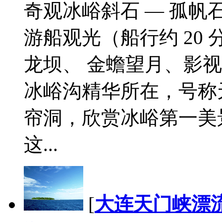
奇观冰峪斜石 — 孤
游船观光（船行约 20
龙坝、 金蟾望月、影
冰峪沟精华所在，号称
帘洞，欣赏冰峪第一美
这...
[
大连天门峡漂