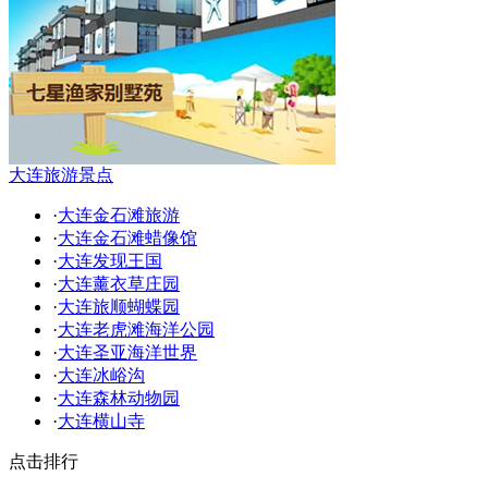
大连旅游景点
·
大连金石滩旅游
·
大连金石滩蜡像馆
·
大连发现王国
·
大连薰衣草庄园
·
大连旅顺蝴蝶园
·
大连老虎滩海洋公园
·
大连圣亚海洋世界
·
大连冰峪沟
·
大连森林动物园
·
大连横山寺
点击排行