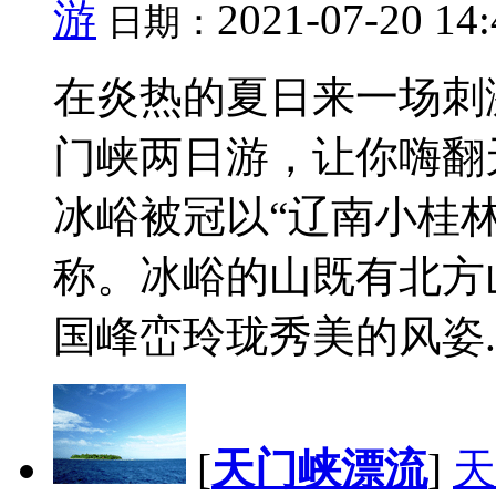
游
2021-07-20 14
日期：
在炎热的夏日来一场刺
门峡两日游，让你嗨翻
冰峪被冠以“辽南小桂林
称。冰峪的山既有北方
国峰峦玲珑秀美的风姿..
[
天门峡漂流
]
天