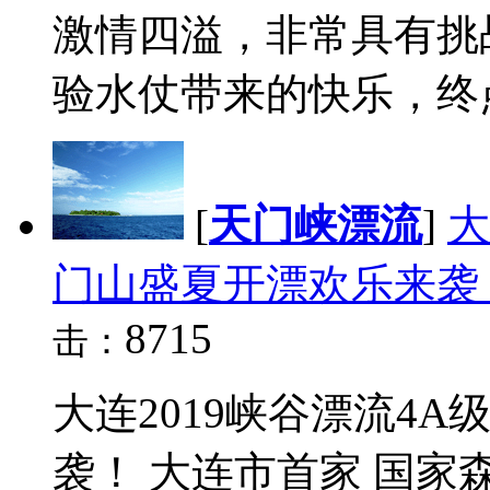
激情四溢，非常具有挑
验水仗带来的快乐，终点
[
天门峡漂流
]
大
门山盛夏开漂欢乐来袭
8715
击：
大连2019峡谷漂流4
袭！ 大连市首家 国家