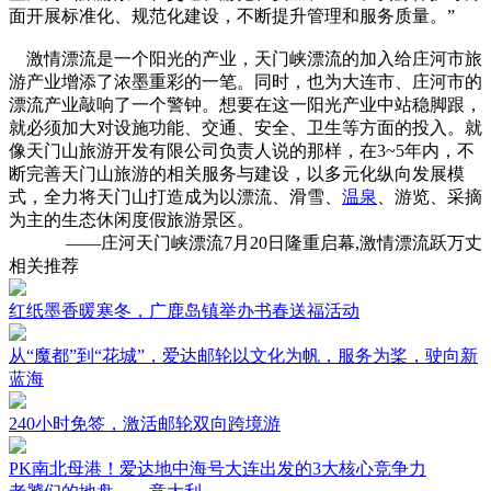
面开展标准化、规范化建设，不断提升管理和服务质量。”
激情漂流是一个阳光的产业，天门峡漂流的加入给庄河市旅
游产业增添了浓墨重彩的一笔。同时，也为大连市、庄河市的
漂流产业敲响了一个警钟。想要在这一阳光产业中站稳脚跟，
就必须加大对设施功能、交通、安全、卫生等方面的投入。就
像天门山旅游开发有限公司负责人说的那样，在3~5年内，不
断完善天门山旅游的相关服务与建设，以多元化纵向发展模
式，全力将天门山打造成为以漂流、滑雪、
温泉
、游览、采摘
为主的生态休闲度假旅游景区。
——
庄河天门峡漂流7月20日隆重启幕,激情漂流跃万丈
相关推荐
红纸墨香暖寒冬，广鹿岛镇举办书春送福活动
从“魔都”到“花城”，爱达邮轮以文化为帆，服务为桨，驶向新
蓝海
240小时免签，激活邮轮双向跨境游
PK南北母港！爱达地中海号大连出发的3大核心竞争力