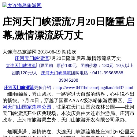
庄河天门峡漂流7月20日隆重启
幕,激情漂流跃万丈
大连海岛旅游网 2018-06-19 阅读
次
庄河
天门峡漂流
7月20日隆重启幕,激情漂流跃万丈
大连天门峡漂流
门票团购 原价180元 团购价格：130元 10人以上
团购120元/人
庄河天门峡漂流
团购电话：0411-39563588
39845188
庄河天门峡漂流
更多介绍：
http://www.0411hd.com/jingdian/26437.html
细雨绵绵，秀山碧水。一路穿过大自然的结界，心中说不出
的畅快。7月20日，穿越了国家AAAA级冰峪旅游度假区、
庄
河天门山国家森林公园
，驻足在天门山国家森林公园——庄河
天门峡漂流开业庆典现场。本次庆典由大连市旅游局、庄河市
政府、庄河市旅游局主办，天门山旅游开发有限公司承办。
烟雨潇潇，激情依在。大连天门峡漂流地处庄河北60公里天