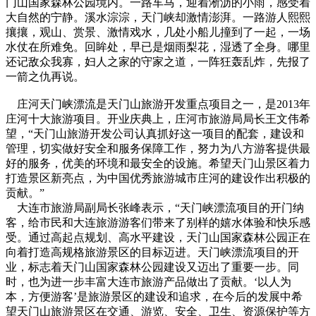
门山国家森林公园境内。一路车马，迎着淅沥的小雨，感受着
大自然的宁静。溪水淙淙，天门峡却激情澎湃。一路游人熙熙
攘攘，观山、赏景、激情戏水，几处小船儿撞到了一起，一场
水仗在所难免。回眸处，早已是烟雨梨花，湿透了全身。哪里
还记敌众我寡，妇人之家的守家之道，一阵狂轰乱炸，先报了
一箭之仇再说。
庄河天门峡漂流是天门山旅游开发重点项目之一，是2013年
庄河十大旅游项目。开业庆典上，庄河市旅游局局长王文伟希
望，“天门山旅游开发公司认真抓好这一项目的配套，建设和
管理，切实做好安全和服务保障工作，努力为八方游客提供最
好的服务，优美的环境和最安全的设施。希望天门山景区着力
打造景区新亮点，为中国优秀旅游城市庄河的建设作出积极的
贡献。”
大连市旅游局副局长张峰表示，“天门峡漂流项目的开门纳
客，给市民和大连旅游游客们带来了别样的嬉水体验和快乐感
受。通过高起点规划、高水平建设，天门山国家森林公园正在
向着打造高规格旅游景区的目标迈进。天门峡漂流项目的开
业，标志着天门山国家森林公园建设又迈出了重要一步。同
时，也为进一步丰富大连市旅游产品做出了贡献。‘以人为
本，方便游客’是旅游景区的建设和追求，在今后的发展中希
望天门山旅游景区在交通、游览、安全、卫生、资源保护等方