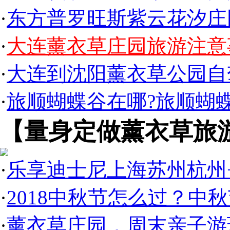
·
东方普罗旺斯紫云花汐庄
·
大连薰衣草庄园旅游注意
·
大连到沈阳薰衣草公园自
·
旅顺蝴蝶谷在哪?旅顺蝴
【量身定做薰衣草旅
·
乐享迪士尼上海苏州杭州
·
2018中秋节怎么过？中
·
薰衣草庄园，周末亲子游