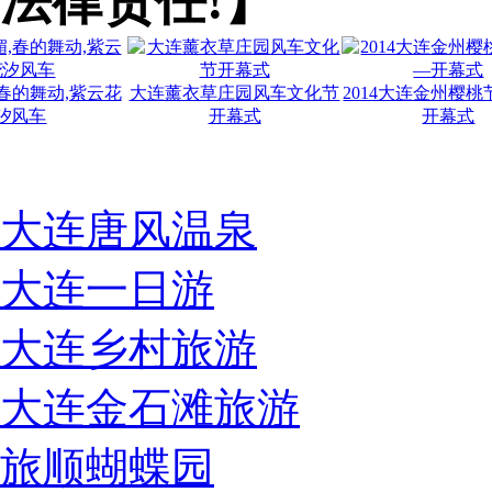
法律责任!】
舞动,紫云花
大连薰衣草庄园风车文化节
2014大连金州樱桃节图
车
开幕式
开幕式
大连唐风温泉
大连一日游
大连乡村旅游
大连金石滩旅游
旅顺蝴蝶园