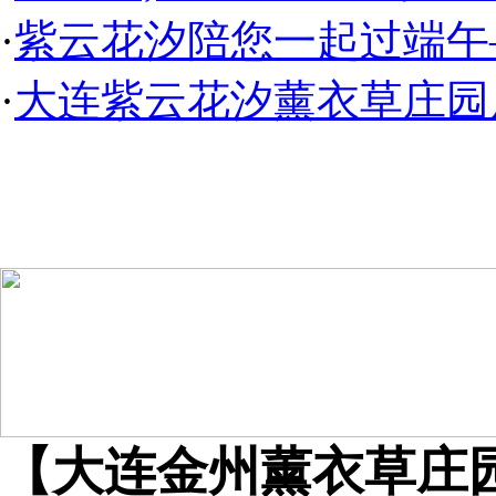
·
紫云花汐陪您一起过端午
·
大连紫云花汐薰衣草庄园
【大连金州薰衣草庄