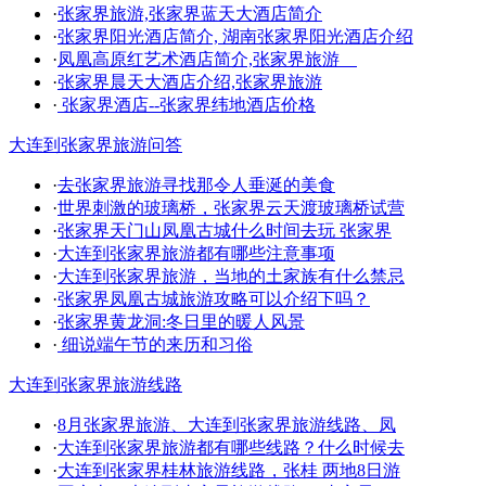
·
张家界旅游,张家界蓝天大酒店简介
·
张家界阳光酒店简介, 湖南张家界阳光酒店介绍
·
凤凰高原红艺术酒店简介,张家界旅游
·
张家界晨天大酒店介绍,张家界旅游
·
张家界酒店--张家界纬地酒店价格
大连到张家界旅游问答
·
去张家界旅游寻找那令人垂涎的美食
·
世界刺激的玻璃桥，张家界云天渡玻璃桥试营
·
张家界天门山凤凰古城什么时间去玩 张家界
·
大连到张家界旅游都有哪些注意事项
·
大连到张家界旅游，当地的土家族有什么禁忌
·
张家界凤凰古城旅游攻略可以介绍下吗？
·
张家界黄龙洞:冬日里的暖人风景
·
细说端午节的来历和习俗
大连到张家界旅游线路
·
8月张家界旅游、大连到张家界旅游线路、凤
·
大连到张家界旅游都有哪些线路？什么时候去
·
大连到张家界桂林旅游线路，张桂 两地8日游