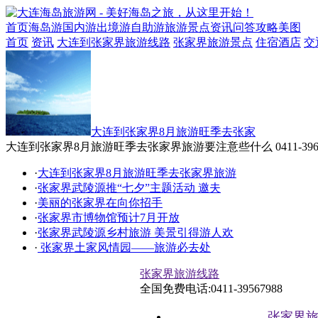
首页
海岛游
国内游
出境游
自助游
旅游景点
资讯
问答
攻略
美图
首页
资讯
大连到张家界旅游线路
张家界旅游景点
住宿酒店
交
大连到张家界8月旅游旺季去张家
大连到张家界8月旅游旺季去张家界旅游要注意些什么 0411-3962268
·
大连到张家界8月旅游旺季去张家界旅游
·
张家界武陵源推“七夕”主题活动 邀夫
·
美丽的张家界在向你招手
·
张家界市博物馆预计7月开放
·
张家界武陵源乡村旅游 美景引得游人欢
·
张家界土家风情园——旅游必去处
张家界旅游线路
全国免费电话:0411-39567988
张家界旅游