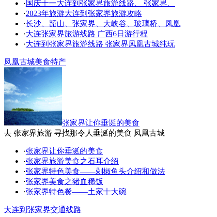
·
国庆十一大连到张家界旅游线路、 张家界、
·
2023年旅游大连到张家界旅游攻略
·
长沙、韶山、张家界、大峡谷、玻璃桥、凤凰
·
大连张家界旅游线路 广西6日游行程
·
大连到张家界旅游线路 张家界凤凰古城纯玩
凤凰古城美食特产
张家界让你垂涎的美食
去 张家界旅游 寻找那令人垂涎的美食 凤凰古城
·
张家界让你垂涎的美食
·
张家界旅游美食之石耳介绍
·
张家界特色美食——剁椒鱼头介绍和做法
·
张家界美食之猪血稀饭
·
张家界特色餐——土家十大碗
大连到张家界交通线路