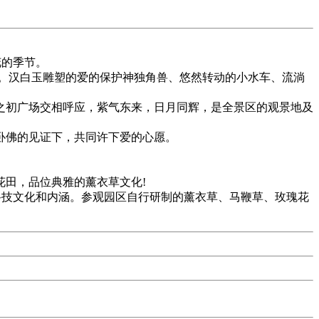
梅花的季节。
。汉白玉雕塑的爱的保护神独角兽、悠然转动的小水车、流淌
之初广场交相呼应，紫气东来，日月同辉，是全景区的观景地及
在小黑山卧佛的见证下，共同许下爱的心愿。
草花田，品位典雅的薰衣草文化!
科技文化和内涵。参观园区自行研制的薰衣草、马鞭草、玫瑰花