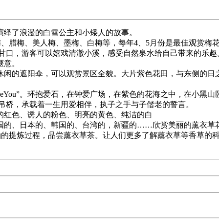
，演绎了浪漫的白雪公主和小矮人的故事。
、绿梅、腊梅、美人梅、墨梅、白梅等，每年4、5月份是最佳观赏
甘口，游客可以嬉戏清澈小溪，感受自然泉水给自己带来的乐趣
惬意。
休闲的遮阳伞，可以观赏景区全貌。大片紫色花田，与东侧的日
 LoveYou”。环抱爱石，在钟爱广场，在紫色的花海之中，
座吊桥，承载着一生用爱相伴，执子之手与子偕老的誓言。
烈的红色、诱人的粉色、明亮的黄色、纯洁的白
德国的、日本的、韩国的、台湾的，新疆的……欣赏美丽的薰衣
精油的提炼过程，品尝薰衣草茶。让人们更多了解薰衣草等香草的