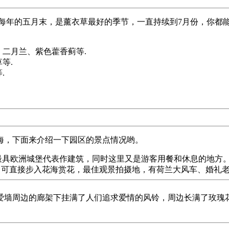
每年的五月末，是薰衣草最好的季节，一直持续到7月份，你都
草、二月兰、紫色藿香蓟等.
日草等.
莲等.
，下面来介绍一下园区的景点情况哟。
欧洲城堡代表作建筑，同时这里又是游客用餐和休息的地方。 
区：可直接步入花海赏花，最佳观景拍摄地，有荷兰大风车、婚
墙周边的廊架下挂满了人们追求爱情的风铃，周边长满了玫瑰花