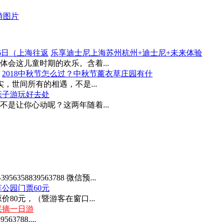
乐享迪士尼上海苏州杭州+迪士尼+未来体验
会这儿童时期的欢乐。含着...
2018中秋节怎么过？中秋节薰衣草庄园有什
实，世间所有的相遇，不是...
亲子游玩好去处
是让你心动呢？这两年随着...
58839563788 微信预...
公园门票60元
80元，（暨游客在窗口...
采摘一日游
3788....