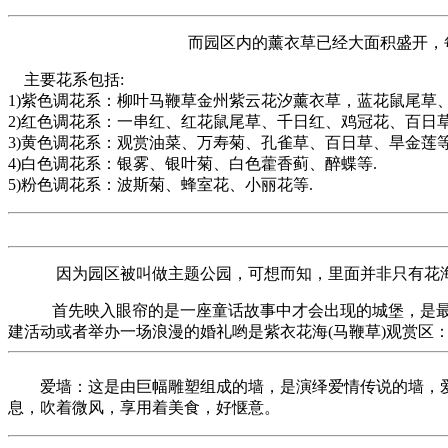
而园区内的薰衣草已经大面积盛开，
主要花系包括:
1)紫色调花系：柳叶马鞭草金州紫云花汐薰衣草，蓝花鼠尾
2)红色调花系：一串红、红花鼠尾草、千日红、鸡冠花、百
3)黄色调花系：观赏油菜、万寿菊、孔雀草、百日草、旱金
4)白色调花系：银雾、银叶菊、白色藿香蓟、醉蝶等.
5)粉色调花系：波斯菊、蜂室花、小丽花等.
因为园区被叫做主题公园，可想而知，里面并非只有花海
首先映入眼帘的是一座童话故事中才会出现的城堡，是最具
建活动或者举办一场浪漫的婚礼哟
是紫衣花海(马鞭草)观赏
爱墙：这是由巨幅雕塑组成的墙，是演绎爱情传说的墙，爱
息，吹着微风，享用着美食，好惬意。