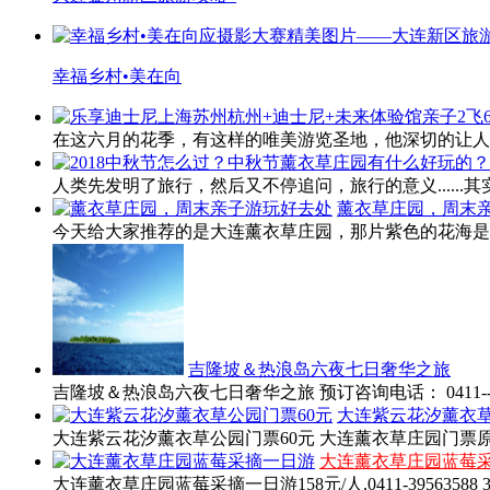
幸福乡村•美在向
在这六月的花季，有这样的唯美游览圣地，他深切的让人体
人类先发明了旅行，然后又不停追问，旅行的意义......其
薰衣草庄园，周末
今天给大家推荐的是大连薰衣草庄园，那片紫色的花海是不
吉隆坡＆热浪岛六夜七日奢华之旅
吉隆坡＆热浪岛六夜七日奢华之旅 预订咨询电话： 0411--39563
大连紫云花汐薰衣草
大连紫云花汐薰衣草公园门票60元 大连薰衣草庄园门票原价
大连薰衣草庄园蓝莓
大连薰衣草庄园蓝莓采摘一日游158元/人,0411-39563588 3956