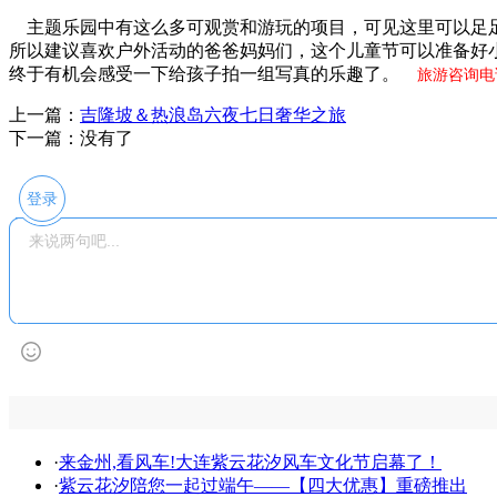
主题乐园中有这么多可观赏和游玩的项目，可见这里可以足足
所以建议喜欢户外活动的爸爸妈妈们，这个儿童节可以准备好
终于有机会感受一下给孩子拍一组写真的乐趣了。
旅游咨询电话：0
上一篇：
吉隆坡＆热浪岛六夜七日奢华之旅
下一篇：没有了
登录
·
来金州,看风车!大连紫云花汐风车文化节启幕了！
·
紫云花汐陪您一起过端午——【四大优惠】重磅推出