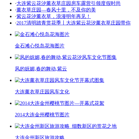
·
大连紫云花汐薰衣草庄园房车露营引领度假时尚
·
薰衣草庄园—春风十里，不及你的美
·
紫云花汐薰衣草，浪漫明年再见！
·
2017清明踏青赏花季丨大连紫云花汐薰衣草庄园带你
金石滩心悦岛花海图片
风的妩媚,春的舞动,紫云
大连薰衣草庄园风车文化
2014大连金州樱桃节图片
大连金州新区旅游攻略_