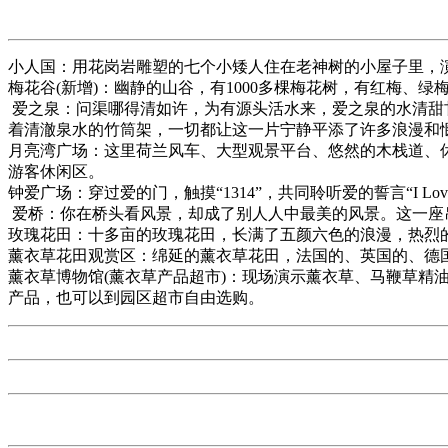
小人国：用花岗岩雕塑的七个小矮人住在老神树的小屋子里
梅花谷(新增)：幽静的山谷，有1000多棵梅花树，有红梅
爱之泉：问渠哪得清如许，为有源头活水来，爱之泉的水清甜
着清澈泉水的竹筒架，一切都让这一片宁静平添了许多浪漫和
月亮湾广场：这里荷兰风车、大型观景平台、悠然的木栈道、
游客休闲区。
钟爱广场：穿过爱的门，触摸“1314”，共同聆听爱的誓言“I
爱桥：你在桥头看风景，却成了别人人中最美的风景。这一
玫瑰花田：十多亩的玫瑰花田，长满了五颜六色的浪漫，热
薰衣草花田观赏区：绵延的薰衣草花田，法国的、英国的、
薰衣草博物馆(薰衣草产品超市)：现场演示薰衣草、马鞭草
产品，也可以到园区超市自由选购。