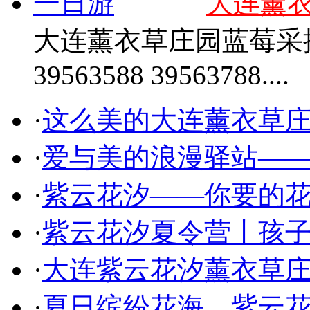
大连薰
大连薰衣草庄园蓝莓采摘一日
39563588 39563788....
·
这么美的大连薰衣草
·
爱与美的浪漫驿站—
·
紫云花汐——你要的
·
紫云花汐夏令营丨孩
·
大连紫云花汐薰衣草庄
·
夏日缤纷花海，紫云