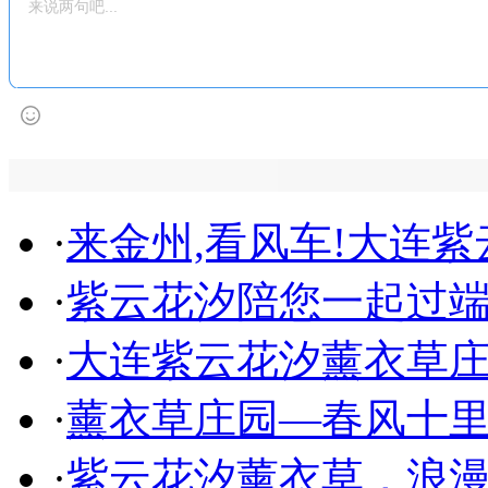
·
来金州,看风车!大连
·
紫云花汐陪您一起过
·
大连紫云花汐薰衣草
·
薰衣草庄园—春风十
·
紫云花汐薰衣草，浪