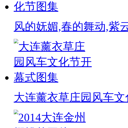
风的妩媚,春的舞动,紫
大连薰衣草庄园风车文