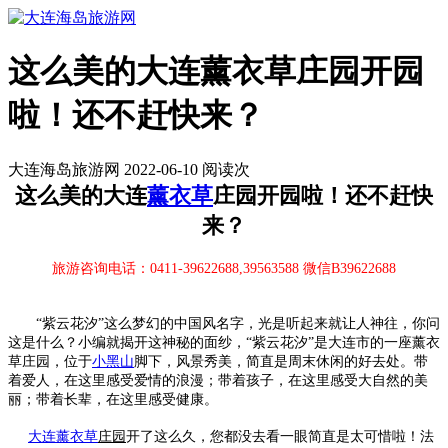
这么美的大连薰衣草庄园开园
啦！还不赶快来？
大连海岛旅游网 2022-06-10 阅读
次
这么美的大连
薰衣草
庄园开园啦！还不赶快
来？
旅游咨询电话：0411-39622688,39563588 微信B39622688
“紫云花汐”这么梦幻的中国风名字，光是听起来就让人神往，你问
这是什么？小编就揭开这神秘的面纱，“紫云花汐”是大连市的一座薰衣
草庄园，位于
小黑山
脚下，风景秀美，简直是周末休闲的好去处。带
着爱人，在这里感受爱情的浪漫；带着孩子，在这里感受大自然的美
丽；带着长辈，在这里感受健康。
大连薰衣草
庄园
开了这么久，您都没去看一眼简直是太可惜啦！法