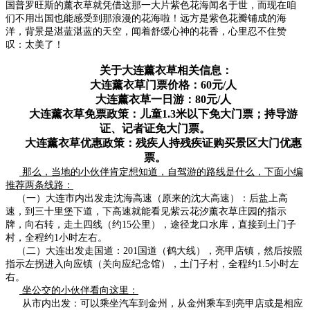
国普罗旺斯的薰衣草就凭借这那一大片紫色花海闻名于世，而现在咱
们不用出国也能感受到那浪漫的花海啦！远方是紫色花瓣铺成的海
洋，背景是湛蓝湛蓝的天空，闻着舒缓心神的花香，心里忍不住赞
叹：太美了！
关于大连薰衣草相关信息：
大连薰衣草门票价格：60元/人
大连薰衣草一日游：80元/人
大连薰衣草免票政策：儿童1.3米以下免大门票；持导游
证、记者证免大门票。
大连薰衣草优惠政策：残疾人持残疾证购买景区大门优惠
票。
那么，当地的小伙伴肯定想知道，自驾游的路线是什么，下面小编
推荐两条线路：
（一）
大连市内出发走沈海高速（原来的沈大高速）：后盐上高
速，到三十里堡下道，下高速就能看见紫云花汐薰衣草庄园的指示
牌，向右转，走土四线（约15公里），途径龙口水库，直接到土门子
村，全程约1小时左右。
（二）
大连出发走国道：201国道（鹤大线），亮甲店镇，然后按照
指示左拐进入向应镇（关向应纪念馆），土门子村，全程约1.5小时左
右。
坐公交的小伙伴看向这里：
从市内出发：可以乘坐汽车到金州，从金州乘车到亮甲店或是相应