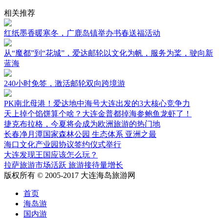
相关推荐
红纸墨香暖寒冬，广鹿岛镇举办书春送福活动
从“魔都”到“花城”，爱达邮轮以文化为帆，服务为桨，驶向新
蓝海
240小时免签，激活邮轮双向跨境游
PK南北母港！爱达地中海号大连出发的3大核心竞争力
天上掉个馅饼算个啥？大连金普都掉海参鲍鱼龙虾了！
捷克布拉格，今夏将会成为欧洲旅游的热门地
长春净月潭国家森林公园 生态体系 亚洲之最
海口文化产业园协议签约仪式举行
大连发现王国应该怎么玩？
拉萨旅游市场活跃 旅游接待量增长
版权所有 © 2005-2017 大连海岛旅游网
首页
海岛游
国内游