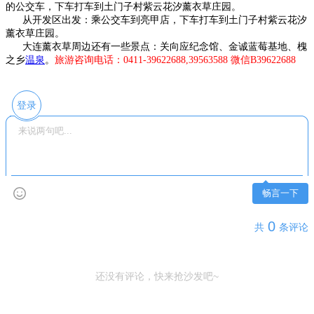
的公交车，下车打车到土门子村紫云花汐薰衣草庄园。
从开发区出发：乘公交车到亮甲店，下车打车到土门子村紫云花汐
薰衣草庄园。
大连薰衣草周边还有一些景点：关向应纪念馆、金诚蓝莓基地、槐
之乡
温泉
。
旅游咨询电话：0411-39622688,39563588 微信B39622688
登录
畅言一下
0
共
条评论
还没有评论，快来抢沙发吧~