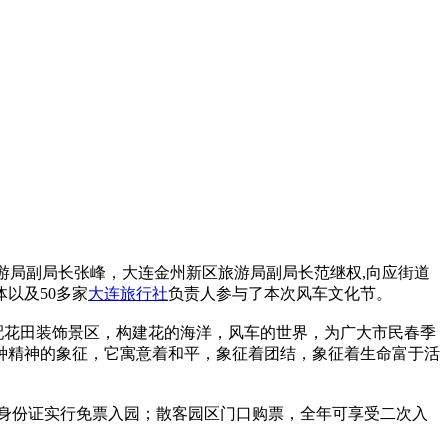
旅游局副局长张峰，大连金州新区旅游局副局长范继权,向应街道
以及50多家
大连旅行社
负责人参与了本次风车文化节。
配花田装饰景区，构建花的海洋，风车的世界，为广大市民春季
种精神的象征，它寓意着和平，象征着团结，象征着生命富于活
凭身份证实行免票入园；散客园区门口购票，全年可享受二次入