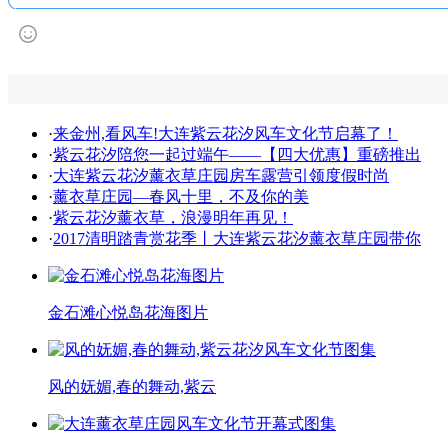
·
来金州,看风车!大连紫云花汐风车文化节启幕了！
·
紫云花汐陪您一起过端午——【四大优惠】重磅推出
·
大连紫云花汐薰衣草庄园房车露营引领度假时尚
·
薰衣草庄园—春风十里，不及你的美
·
紫云花汐薰衣草，浪漫明年再见！
·
2017清明踏青赏花季丨大连紫云花汐薰衣草庄园带你
金石滩心悦岛花海图片
风的妩媚,春的舞动,紫云