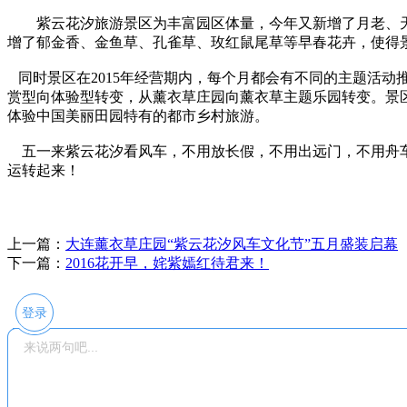
紫云花汐旅游景区为丰富园区体量，今年又新增了月老、天
增了郁金香、金鱼草、孔雀草、玫红鼠尾草等早春花卉，使得
同时景区在2015年经营期内，每个月都会有不同的主题活
赏型向体验型转变，从薰衣草庄园向薰衣草主题乐园转变。景
体验中国美丽田园特有的都市乡村旅游。
五一来紫云花汐看风车，不用放长假，不用出远门，不用舟车
运转起来！
上一篇：
大连薰衣草庄园“紫云花汐风车文化节”五月盛装启幕
下一篇：
2016花开早，姹紫嫣红待君来！
登录