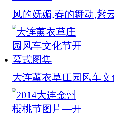
风的妩媚,春的舞动,紫
大连薰衣草庄园风车文