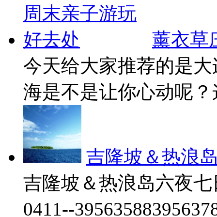
薰衣草
今天给大家推荐的是大
海是不是让你心动呢？这
吉隆坡＆热浪
吉隆坡＆热浪岛六夜七
0411--3956358839563