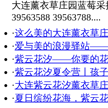
大连薰衣草庄园蓝莓采摘一日
39563588 39563788....
·
这么美的大连薰衣草
·
爱与美的浪漫驿站—
·
紫云花汐——你要的
·
紫云花汐夏令营丨孩
·
大连紫云花汐薰衣草庄
·
夏日缤纷花海，紫云