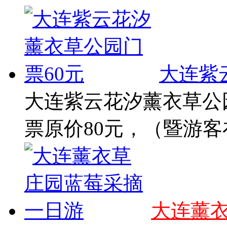
大连紫
大连紫云花汐薰衣草公园
票原价80元，（暨游客在
大连薰