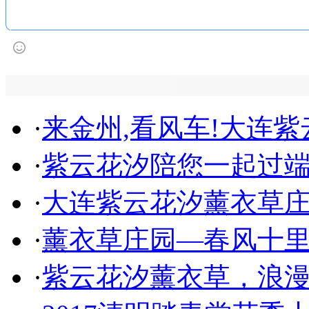
·
来金州,看风车!大连
·
紫云花汐陪您一起过
·
大连紫云花汐薰衣草
·
薰衣草庄园—春风十
·
紫云花汐薰衣草，浪