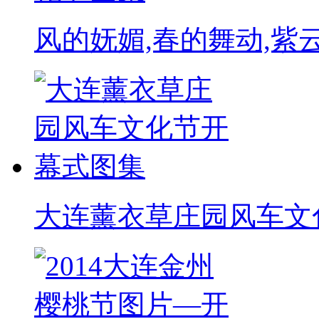
风的妩媚,春的舞动,紫
大连薰衣草庄园风车文