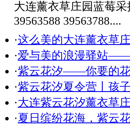
大连薰衣草庄园蓝莓采摘一日
39563588 39563788....
·
这么美的大连薰衣草
·
爱与美的浪漫驿站—
·
紫云花汐——你要的
·
紫云花汐夏令营丨孩
·
大连紫云花汐薰衣草庄
·
夏日缤纷花海，紫云