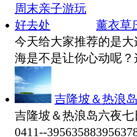
薰衣草
今天给大家推荐的是大
海是不是让你心动呢？这
吉隆坡＆热浪
吉隆坡＆热浪岛六夜七
0411--3956358839563