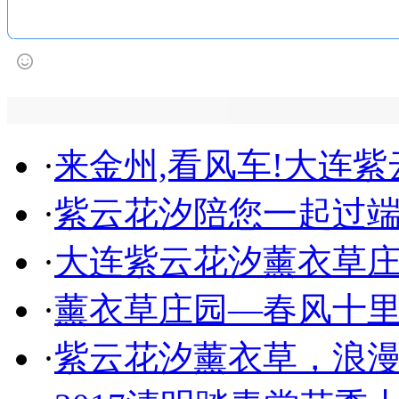
·
来金州,看风车!大连
·
紫云花汐陪您一起过
·
大连紫云花汐薰衣草
·
薰衣草庄园—春风十
·
紫云花汐薰衣草，浪