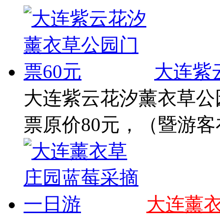
大连紫
大连紫云花汐薰衣草公园
票原价80元，（暨游客在
大连薰