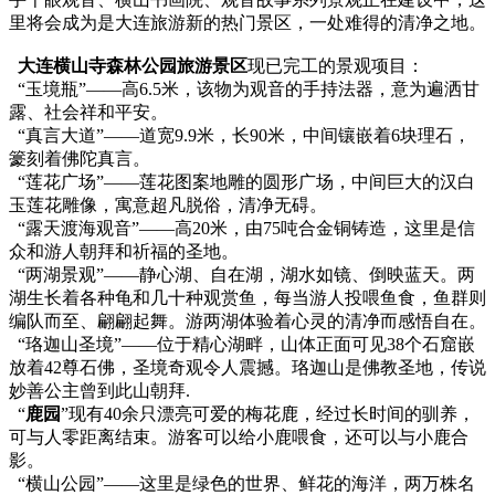
里将会成为是大连旅游新的热门景区，一处难得的清净之地。
大连横山寺森林公园旅游景区
现已完工的景观项目：
“玉境瓶”——高6.5米，该物为观音的手持法器，意为遍洒甘
露、社会祥和平安。
“真言大道”——道宽9.9米，长90米，中间镶嵌着6块理石，
籇刻着佛陀真言。
“莲花广场”——莲花图案地雕的圆形广场，中间巨大的汉白
玉莲花雕像，寓意超凡脱俗，清净无碍。
“露天渡海观音”——高20米，由75吨合金铜铸造，这里是信
众和游人朝拜和祈福的圣地。
“两湖景观”——静心湖、自在湖，湖水如镜、倒映蓝天。两
湖生长着各种龟和几十种观赏鱼，每当游人投喂鱼食，鱼群则
编队而至、翩翩起舞。游两湖体验着心灵的清净而感悟自在。
“珞迦山圣境”——位于精心湖畔，山体正面可见38个石窟嵌
放着42尊石佛，圣境奇观令人震撼。珞迦山是佛教圣地，传说
妙善公主曾到此山朝拜.
“
鹿园
”现有40余只漂亮可爱的梅花鹿，经过长时间的驯养，
可与人零距离结束。游客可以给小鹿喂食，还可以与小鹿合
影。
“横山公园”——这里是绿色的世界、鲜花的海洋，两万株名