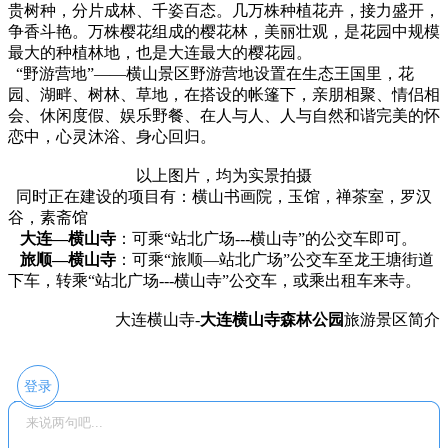
贵树种，分片成林、千姿百态。几万株种植花卉，接力盛开，
争香斗艳。万株樱花组成的樱花林，美丽壮观，是花园中规模
最大的种植林地，也是大连最大的樱花园。
“野游营地”——横山景区野游营地设置在生态王国里，花
园、湖畔、树林、草地，在搭设的帐篷下，亲朋相聚、情侣相
会、休闲度假、娱乐野餐、在人与人、人与自然和谐完美的怀
恋中，心灵沐浴、身心回归。
以上图片，均为实景拍摄
同时正在建设的项目有：横山书画院，玉馆，禅茶室，罗汉
谷，素斋馆
大连—横山寺
：可乘“站北广场---横山寺”的公交车即可。
旅顺—横山寺
：可乘“旅顺—站北广场”公交车至龙王塘街道
下车，转乘“站北广场---横山寺”公交车，或乘出租车来寺。
大连横山寺-
大连横山寺森林公园
旅游景区简介
登录