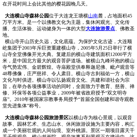
在开花时间上会比其他的樱花园晚几天。
大连横山寺森林公园
位于大连龙王塘横
山南
麓，占地面积45
万平方米。是一个以佛教文化为主题，集休闲观光、文化传
播、生活体验、运动健身为一体的大型
大连旅游景点
、佛教圣
地。
横山寺开山历史久远，文化底蕴。为保护文化古迹，大连顺
屹集团于2003年斥巨资重建横山寺，2005年5月25日举行了横
山寺全堂佛像开光大典。复建后的横山寺建筑面积12000平方
米，是中国北方最大的观音菩萨道场。被横山九峰环抱的横山
寺气势宏伟、金碧辉煌。寺庙殿堂供奉释迦尼佛、毗卢观音等
48尊佛像，庄严慈祥、令人肃目。横山寺古刹福佑一方，横山
文化与时俱进。横山寺以弘扬观音文化、共建和谐社会为宗
旨，在举办各项佛事活动的同时，全面致力于教育、慈善、禅
修、环保等各项公益事业，2009年被省政府授予“双文明寺
庙”。2010年被国家宗教事务局授予“首届全国创建和谐寺观教
堂先进集体”称号。
大连横山寺森林公园旅游景区
以横山寺为核心景观，以观音
故事、园林艺术、生态山水、休闲旅游设施为主要内容，构汇
成一个美丽壮观的人间仙境、室外桃源。景区一期项目露天千
手千眼观音、横山书画院、观音故事系列景观正在建设中，这