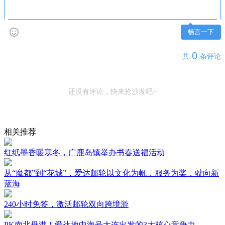
畅言一下
0
共
条评论
还没有评论，快来抢沙发吧~
相关推荐
红纸墨香暖寒冬，广鹿岛镇举办书春送福活动
从“魔都”到“花城”，爱达邮轮以文化为帆，服务为桨，驶向新
蓝海
240小时免签，激活邮轮双向跨境游
PK南北母港！爱达地中海号大连出发的3大核心竞争力