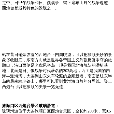
过中、日甲午战争和日、俄战争，留下遍布山野的战争遗迹，
西炮台是最具特色的景观之一。
站在昔日硝烟弥漫的西炮台上四周眺望，可以把旅顺美妙的景
象尽收眼底，东南方向就是世界各帝国主义列强反复争夺的旅
顺口，港口西侧是老虎尾半岛，现是我国北海舰队的潜艇基
地，北面是日、俄战争时代著名的203高地，西面是我国的内
海—渤海湾，大连到山东火车轮渡的旅顺新港，南面是辽东半
岛的最南端老铁山，哪里可以看到黄渤海自然的分界线。登上
西炮台可以把旅顺的美景一览无遗。
旅顺口区西炮台景区玻璃滑道：
玻璃滑道位于大连旅顺口区西炮台景区，全长约200米，宽0.5