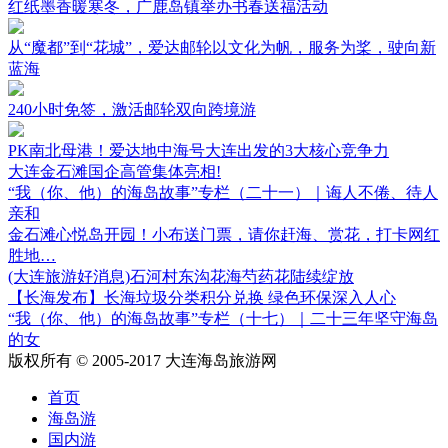
红纸墨香暖寒冬，广鹿岛镇举办书春送福活动
从“魔都”到“花城”，爱达邮轮以文化为帆，服务为桨，驶向新
蓝海
240小时免签，激活邮轮双向跨境游
PK南北母港！爱达地中海号大连出发的3大核心竞争力
大连金石滩国企高管集体亮相!
“我（你、他）的海岛故事”专栏（二十一）｜诲人不倦、待人
亲和
金石滩心悦岛开园！小布送门票，请你赶海、赏花，打卡网红
胜地…
(大连旅游好消息)石河村东沟花海芍药花陆续绽放
【长海发布】长海垃圾分类积分兑换 绿色环保深入人心
“我（你、他）的海岛故事”专栏（十七）｜二十三年坚守海岛
的女
版权所有 © 2005-2017 大连海岛旅游网
首页
海岛游
国内游