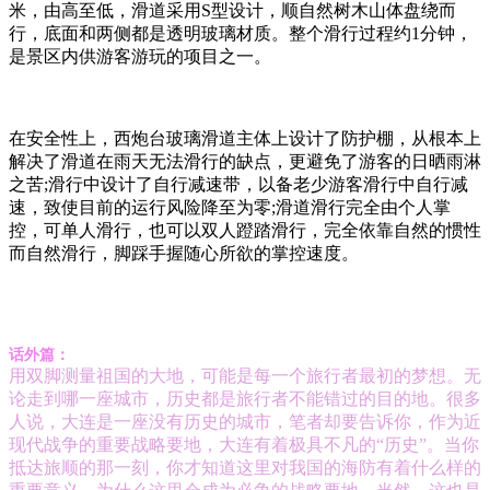
米，由高至低，滑道采用S型设计，顺自然树木山体盘绕而
行，底面和两侧都是透明玻璃材质。整个滑行过程约1分钟，
是景区内供游客游玩的项目之一。
在安全性上，西炮台玻璃滑道主体上设计了防护棚，从根本上
解决了滑道在雨天无法滑行的缺点，更避免了游客的日晒雨淋
之苦;滑行中设计了自行减速带，以备老少游客滑行中自行减
速，致使目前的运行风险降至为零;滑道滑行完全由个人掌
控，可单人滑行，也可以双人蹬踏滑行，完全依靠自然的惯性
而自然滑行，脚踩手握随心所欲的掌控速度。
话外篇：
用双脚测量祖国的大地，可能是每一个旅行者最初的梦想。无
论走到哪一座城市，历史都是旅行者不能错过的目的地。很多
人说，大连是一座没有历史的城市，笔者却要告诉你，作为近
现代战争的重要战略要地，大连有着极具不凡的“历史”。当你
抵达旅顺的那一刻，你才知道这里对我国的海防有着什么样的