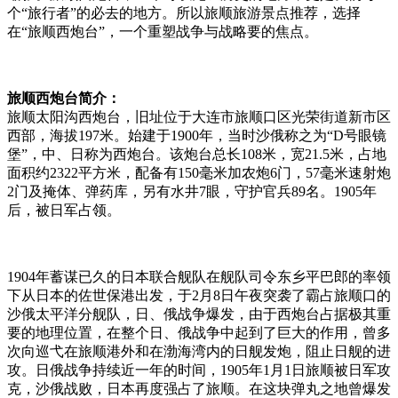
个“旅行者”的必去的地方。所以旅顺旅游景点推荐，选择
在“旅顺西炮台”，一个重塑战争与战略要的焦点。
旅顺西炮台简介：
旅顺太阳沟西炮台，旧址位于大连市旅顺口区光荣街道新市区
西部，海拔197米。始建于1900年，当时沙俄称之为“D号眼镜
堡”，中、日称为西炮台。该炮台总长108米，宽21.5米，占地
面积约2322平方米，配备有150毫米加农炮6门，57毫米速射炮
2门及掩体、弹药库，另有水井7眼，守护官兵89名。1905年
后，被日军占领。
1904年蓄谋已久的日本联合舰队在舰队司令东乡平巴郎的率领
下从日本的佐世保港出发，于2月8日午夜突袭了霸占旅顺口的
沙俄太平洋分舰队，日、俄战争爆发，由于西炮台占据极其重
要的地理位置，在整个日、俄战争中起到了巨大的作用，曾多
次向巡弋在旅顺港外和在渤海湾内的日舰发炮，阻止日舰的进
攻。日俄战争持续近一年的时间，1905年1月1日旅顺被日军攻
克，沙俄战败，日本再度强占了旅顺。在这块弹丸之地曾爆发