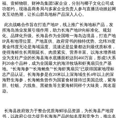
福、壹鲜物联、财神岛集团5家企业，分别与椰子文化公司成
功签约，现场县商务局与多家企业负责人参与直播活动掀起网
友互动热潮，让长山群岛地标产品深入人心。
此次战略合作旨在打造产地IP，线上推广长海地标产品，发
挥海岛渔业发展引领作用，助力长海产地IP向标准化、规划
化、品牌化升级。长海县作为全国唯一海岛边境县，打造产地
IP具有地理位置、产地直供、政府背书的独特优势。北纬39度
黄金纬度无论是海域温度、流速还是盐量都达到最优质标准，
使得海鲜生长周期延长、肉质紧实、营养丰富。以海水增养殖
业为支柱产业的长海县海水底播面积达到460万亩，形成5大系
列20余个品种，成为全国最大的海洋牧场和虾夷扇贝生产基
地。“长海海参”“长海鲍鱼”“长海虾夷扇贝”已获得国家地理标
志产品认证。长海海参是在20米以上深海域生长4年以上的深
海野生海参，长海鲍鱼曾作为国宴食材接待过美国总统，紫海
胆、牡蛎、六线鱼、黑裙鱼等主要海鲜同样个大味美，闻名遐
迩。
长海县政府致力于整合优质海鲜珍品资源，为长海县产地背
书，以政府公信力提升长海海产品的知名度和竞争力，推出名