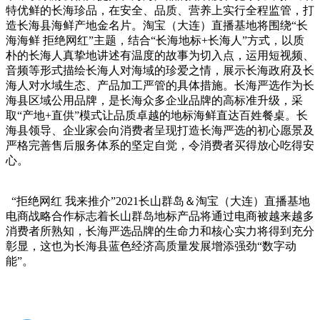
特优鲜的长海珍品，在安全、品质、营养上实行全程监管，打
造长海县海鲜产地金名片。淘宝（大连）直播基地将围绕“长
海海鲜 拒绝网红”主题，结合“长海地标+长海人”方式，以质
朴的长海人真挚地讲述有温度的故事为切入点，运用短视频、
音频等形式描绘长海人对海域的珍爱之情，展示长海政府及长
海人对水域生态、产品加工严管的具体措施。长海严选作为长
海县区域公用品牌，是长海众多企业品牌的高标准升级，采
取“产地+直供”模式让品质卓越的地标海鲜直达百姓餐桌。长
海县领导、企业家会向消费者呈现打造长海严选的初心愿景及
严格完善售后服务体系的坚定自觉，令消费者买得放心吃得安
心。
“拒绝网红 我来推介”2021长山群岛＆淘宝（大连）直播基地
电商战略合作标志着长山群岛地标产品将通过电商被越来越多
消费者所熟知，长海严选品牌的生命力和核心实力将得到充分
彰显，这也为长海县蓝色经济高质量发展增添强劲“数字动
能”。