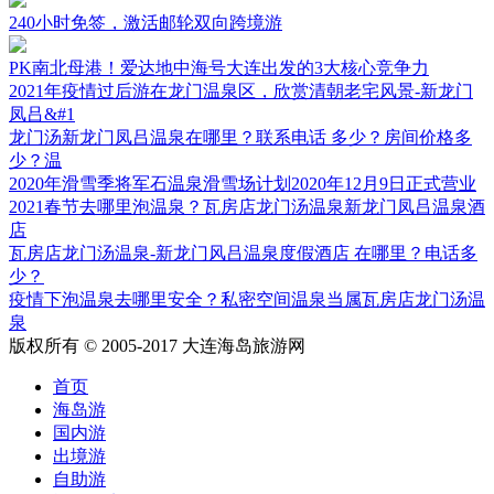
240小时免签，激活邮轮双向跨境游
PK南北母港！爱达地中海号大连出发的3大核心竞争力
2021年疫情过后游在龙门温泉区，欣赏清朝老宅风景-新龙门
凤吕&#1
龙门汤新龙门凤吕温泉在哪里？联系电话 多少？房间价格多
少？温
2020年滑雪季将军石温泉滑雪场计划2020年12月9日正式营业
2021春节去哪里泡温泉？瓦房店龙门汤温泉新龙门凤吕温泉酒
店
瓦房店龙门汤温泉-新龙门风吕温泉度假酒店 在哪里？电话多
少？
疫情下泡温泉去哪里安全？私密空间温泉当属瓦房店龙门汤温
泉
版权所有 © 2005-2017 大连海岛旅游网
首页
海岛游
国内游
出境游
自助游