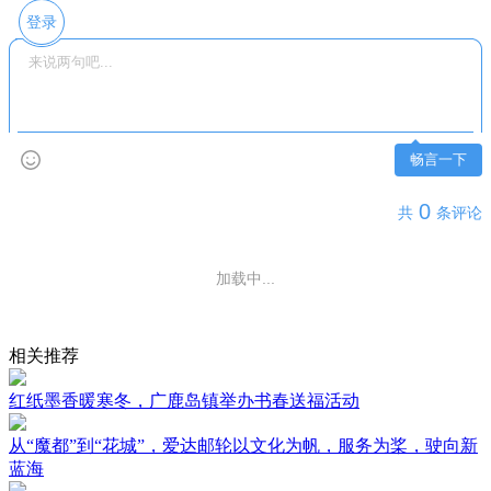
登录
畅言一下
0
共
条评论
加载中...
相关推荐
红纸墨香暖寒冬，广鹿岛镇举办书春送福活动
从“魔都”到“花城”，爱达邮轮以文化为帆，服务为桨，驶向新
蓝海