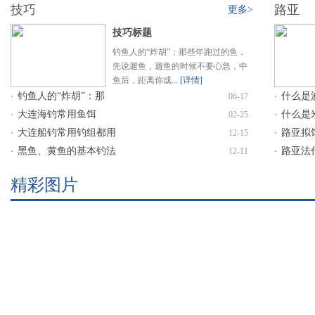
技巧
路亚
更多>
技巧标题
钓鱼人的“炸胡”：那些年跑过的鱼，
先说遛鱼，遛鱼的时候不要心急，中
鱼后，距离你成...
[详情]
钓鱼人的“炸胡”：那
什么是
·
06-17
·
大连海钓常用鱼饵
什么是
·
02-25
·
大连船钓常用钓组都用
路亚拟
·
12-15
·
黑鱼、黄鱼的基本钓法
路亚法
·
12-11
·
精彩图片