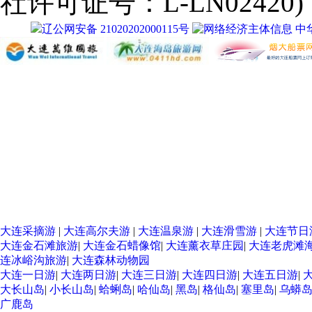
社许可证号：L-LN02420)
辽公网安备 21020202000115号
中
大连采摘游
|
大连高尔夫游
|
大连温泉游
|
大连滑雪游
|
大连节日
大连金石滩旅游
|
大连金石蜡像馆
|
大连薰衣草庄园
|
大连老虎滩
连冰峪沟旅游
|
大连森林动物园
大连一日游
|
大连两日游
|
大连三日游
|
大连四日游
|
大连五日游
|
大长山岛
|
小长山岛
|
蛤蜊岛
|
哈仙岛
|
黑岛
|
格仙岛
|
塞里岛
|
乌蟒
广鹿岛