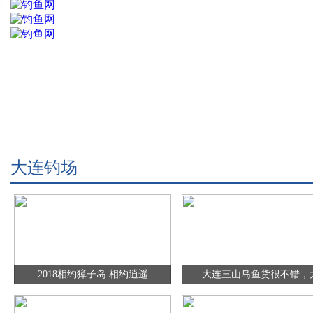
大连钓场
2018相约獐子岛 相约逍遥
大连三山岛鱼货很不错，