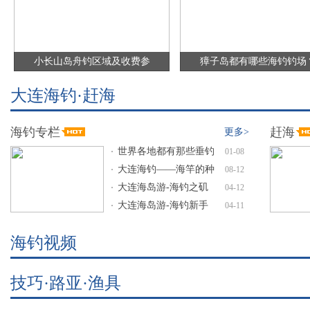
小长山岛舟钓区域及收费参
獐子岛都有哪些海钓钓场
大连海钓·赶海
海钓专栏
赶海
更多>
世界各地都有那些垂钓
·
01-08
大连海钓——海竿的种
·
08-12
大连海岛游-海钓之矶
·
04-12
大连海岛游-海钓新手
·
04-11
海钓视频
技巧·路亚·渔具