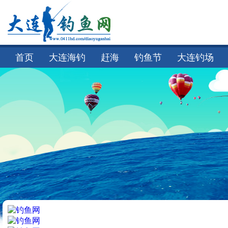
首页
大连海钓
赶海
钓鱼节
大连钓场