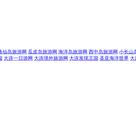
格仙岛旅游网
瓜皮岛旅游网
海洋岛旅游网
西中岛旅游网
小长山
园
大连一日游网
大连境外旅游网
大连发现王国
圣亚海洋世界
大