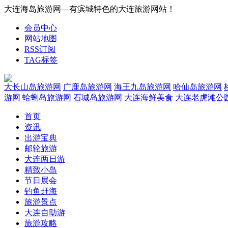
大连海岛旅游网—有滨城特色的大连旅游网站！
会员中心
网站地图
RSS订阅
TAG标签
大长山岛旅游网
广鹿岛旅游网
海王九岛旅游网
哈仙岛旅游网
游网
蛤蜊岛旅游网
石城岛旅游网
大连海鲜美食
大连老虎滩公
首页
资讯
出游宝典
邮轮旅游
大连两日游
精致小岛
节日展会
钓鱼赶海
旅游景点
大连自助游
旅游攻略