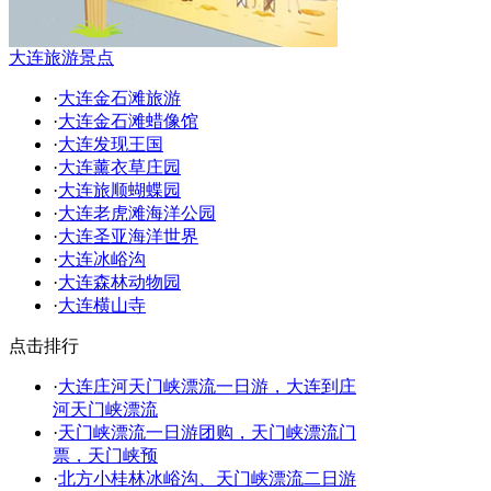
大连旅游景点
·
大连金石滩旅游
·
大连金石滩蜡像馆
·
大连发现王国
·
大连薰衣草庄园
·
大连旅顺蝴蝶园
·
大连老虎滩海洋公园
·
大连圣亚海洋世界
·
大连冰峪沟
·
大连森林动物园
·
大连横山寺
点击排行
·
大连庄河天门峡漂流一日游，大连到庄
河天门峡漂流
·
天门峡漂流一日游团购，天门峡漂流门
票，天门峡预
·
北方小桂林冰峪沟、天门峡漂流二日游