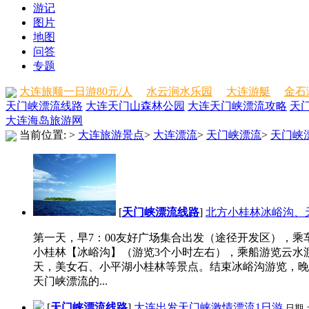
游记
图片
地图
问答
专题
大连旅顺一日游80元/人
水云涧水乐园
大连游艇
金石
天门峡漂流线路
大连天门山森林公园
大连天门峡漂流攻略
天
大连海岛旅游网
当前位置:
>
大连旅游景点
>
大连漂流
>
天门峡漂流
>
天门峡
[
天门峡漂流线路
]
北方小桂林冰峪沟、
第一天，早7：00友好广场集合出发（途径开发区），乘
小桂林【冰峪沟】（游览3个小时左右），乘船游览云水
天，美女石、小平湖小桂林等景点。结束冰峪沟游览，晚
天门峡漂流的...
[
天门峡漂流线路
]
大连出发天门峡激情漂流1日游
日期