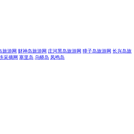
岛旅游网
财神岛旅游网
庄河黑岛旅游网
獐子岛旅游网
长兴岛旅
连采摘网
塞里岛
乌蟒岛
凤鸣岛