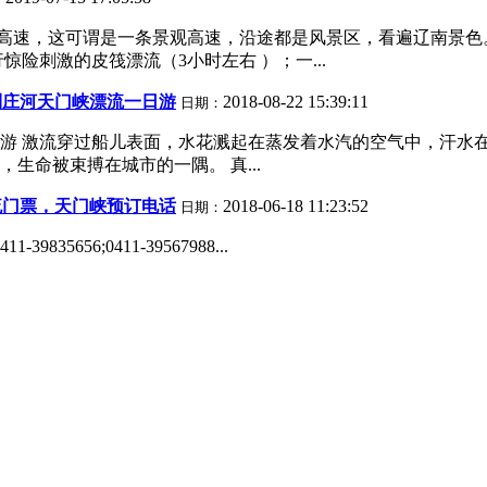
程高速，这可谓是一条景观高速，沿途都是风景区，看遍辽南景色。
惊险刺激的皮筏漂流（3小时左右 ）；一...
到庄河天门峡漂流一日游
2018-08-22 15:39:11
日期：
游 激流穿过船儿表面，水花溅起在蒸发着水汽的空气中，汗水
生命被束搏在城市的一隅。 真...
流门票，天门峡预订电话
2018-06-18 11:23:52
日期：
656;0411-39567988...