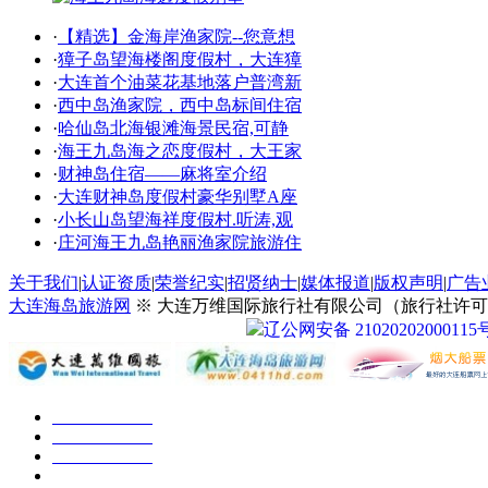
·
【精选】金海岸渔家院--您意想
·
獐子岛望海楼阁度假村，大连獐
·
大连首个油菜花基地落户普湾新
·
西中岛渔家院，西中岛标间住宿
·
哈仙岛北海银滩海景民宿,可静
·
海王九岛海之恋度假村，大王家
·
财神岛住宿——麻将室介绍
·
大连财神岛度假村豪华别墅A座
·
小长山岛望海祥度假村.听涛,观
·
庄河海王九岛艳丽渔家院旅游住
关于我们
|
认证资质
|
荣誉纪实
|
招贤纳士
|
媒体报道
|
版权声明
|
广告
大连海岛旅游网
※ 大连万维国际旅行社有限公司（旅行社许可证号：
辽公网安备 21020202000115