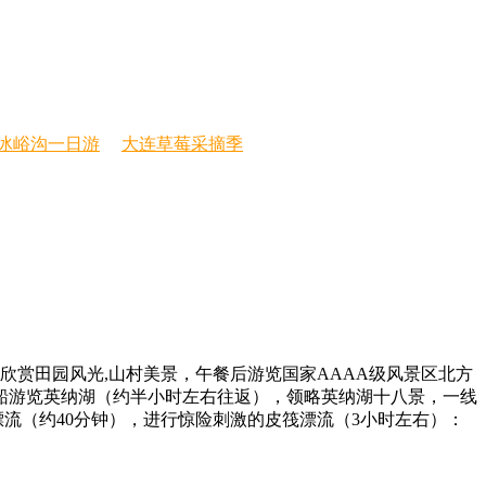
冰峪沟一日游
大连草莓采摘季
途欣赏田园风光,山村美景，午餐后游览国家AAAA级风景区北方
船游览英纳湖（约半小时左右往返），领略英纳湖十八景，一线
流（约40分钟），进行惊险刺激的皮筏漂流（3小时左右）：