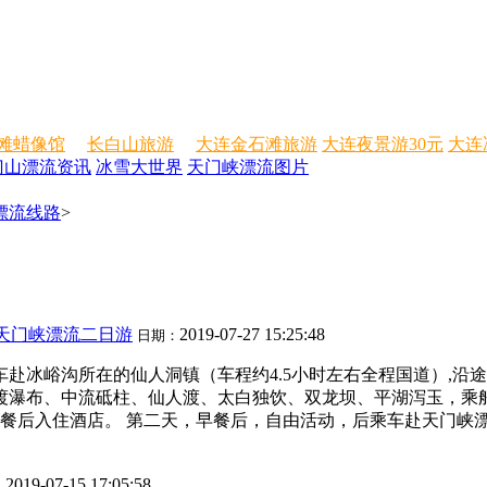
滩蜡像馆
长白山旅游
大连金石滩旅游
大连夜景游30元
大连
门山漂流资讯
冰雪大世界
天门峡漂流图片
漂流线路
>
天门峡漂流二日游
2019-07-27 15:25:48
日期：
车赴冰峪沟所在的仙人洞镇（车程约4.5小时左右全程国道）,沿
渡瀑布、中流砥柱、仙人渡、太白独饮、双龙坝、平湖泻玉，乘
餐后入住酒店。 第二天，早餐后，自由活动，后乘车赴天门峡漂
2019-07-15 17:05:58
：