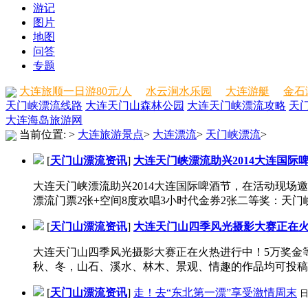
游记
图片
地图
问答
专题
大连旅顺一日游80元/人
水云涧水乐园
大连游艇
金石
天门峡漂流线路
大连天门山森林公园
大连天门峡漂流攻略
天
大连海岛旅游网
当前位置:
>
大连旅游景点
>
大连漂流
>
天门峡漂流
>
[
天门山漂流资讯
]
大连天门峡漂流助兴2014大连国际
大连天门峡漂流助兴2014大连国际啤酒节，在活动现
漂流门票2张+空间8度欢唱3小时代金券2张二等奖：天门峡门
[
天门山漂流资讯
]
大连天门山四季风光摄影大赛正在火
大连天门山四季风光摄影大赛正在火热进行中！5万奖金
秋、冬，山石、溪水、林木、景观、情趣的作品均可投稿，
[
天门山漂流资讯
]
走！去“东北第一漂”享受激情周末