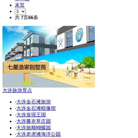
末页
共
7
页
66
条
大连旅游景点
·
大连金石滩旅游
·
大连金石滩蜡像馆
·
大连发现王国
·
大连薰衣草庄园
·
大连旅顺蝴蝶园
·
大连老虎滩海洋公园