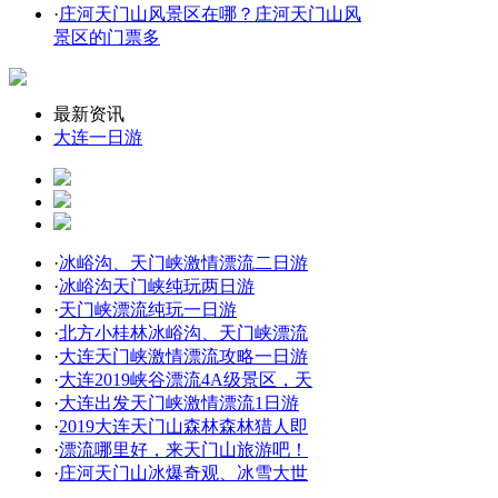
·
庄河天门山风景区在哪？庄河天门山风
景区的门票多
最新资讯
大连一日游
·
冰峪沟、天门峡激情漂流二日游
·
冰峪沟天门峡纯玩两日游
·
天门峡漂流纯玩一日游
·
北方小桂林冰峪沟、天门峡漂流
·
大连天门峡激情漂流攻略一日游
·
大连2019峡谷漂流4A级景区，天
·
大连出发天门峡激情漂流1日游
·
2019大连天门山森林森林猎人即
·
漂流哪里好，来天门山旅游吧！
·
庄河天门山冰爆奇观、冰雪大世