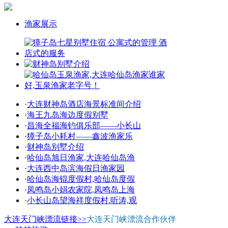
渔家展示
·
大连财神岛酒店海景标准间介绍
·
海王九岛海边度假别墅
·
昌海全福海钓俱乐部——小长山
·
獐子岛小耗村——鑫波渔家乐
·
财神岛别墅介绍
·
哈仙岛旭日渔家,大连哈仙岛渔
·
大连西中岛滨海假日渔家园
·
哈仙岛海锟度假村,哈仙岛度假
·
凤鸣岛小娟农家院,凤鸣岛上海
·
小长山岛望海祥度假村.听涛,观
大连天门峡漂流链接>>
大连天门峡漂流合作伙伴