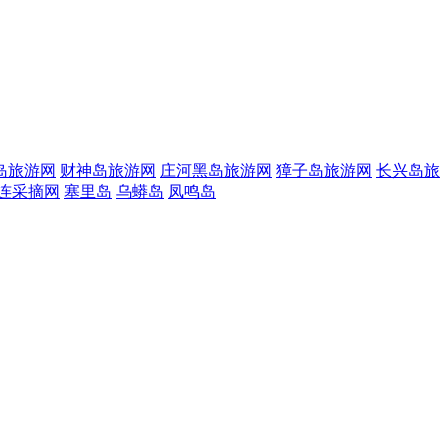
岛旅游网
财神岛旅游网
庄河黑岛旅游网
獐子岛旅游网
长兴岛旅
连采摘网
塞里岛
乌蟒岛
凤鸣岛