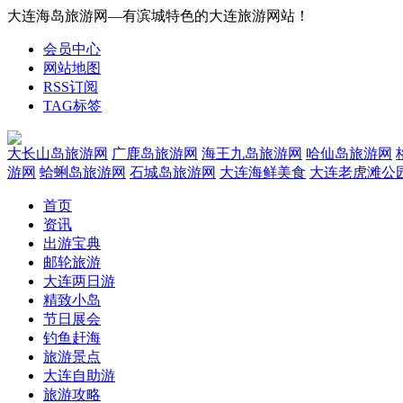
大连海岛旅游网—有滨城特色的大连旅游网站！
会员中心
网站地图
RSS订阅
TAG标签
大长山岛旅游网
广鹿岛旅游网
海王九岛旅游网
哈仙岛旅游网
游网
蛤蜊岛旅游网
石城岛旅游网
大连海鲜美食
大连老虎滩公
首页
资讯
出游宝典
邮轮旅游
大连两日游
精致小岛
节日展会
钓鱼赶海
旅游景点
大连自助游
旅游攻略