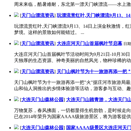
周末来临，酷暑难耐，东北第一漂天门峡漂流——水上激情真
[
天门山漂流资讯
]
玩漂流赏红叶,天门峡漂流9月13、1
玩漂流赏红叶,天门峡漂流9月13、14日上演金秋激情
梦境。这样的景致如何能错过。 ...
[
天门山漂流资讯
]
大连庄河天门山首届枫叶节启幕
日期
大连庄河天门山首届枫叶节活动时间为9月21日-10月3
天独厚的生态资源、神奇美丽的自然风光，物种珍稀的动物
[
天门山漂流资讯
]
天门山枫叶节为十一旅游再添一把
天门山枫叶节为十一旅游再添一把"火"据庄河市旅游局
山和仙人洞推出的乡情体验游等活动，游客参与互动、趣味
[
大连天门山森林公园
]
大连天门山踏青游，大连天门
万物复苏，春风拂面，一切都显得生机勃勃，是时候走向
已在2014年荣升为国家AAAA级旅游景区，将为游客提供
[
大连天门山森林公园
]
国家AAAA级景区大连庄河天门