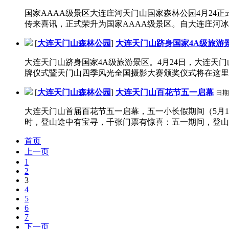
国家AAAA级景区大连庄河天门山国家森林公园4月24
传来喜讯，正式荣升为国家AAAA级景区。自大连庄河冰峪
[
大连天门山森林公园
]
大连天门山跻身国家4A级旅游
大连天门山跻身国家4A级旅游景区。4月24日，大连
牌仪式暨天门山四季风光全国摄影大赛颁奖仪式将在这里举
[
大连天门山森林公园
]
大连天门山百花节五一启幕
日期
大连天门山首届百花节五一启幕，五一小长假期间（5月1
时，登山途中有宝寻，千张门票有惊喜：五一期间，登山沿
首页
上一页
1
2
3
4
5
6
7
下一页