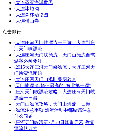
·
大连圣亚海洋世界
·
大连冰峪沟
·
大连森林动物园
·
大连横山寺
点击排行
·
大连庄河天门峡漂流一日游，大连到庄
河天门峡漂流
·
大连庄河天门峡漂流，天门山漂流自驾
游客必须要注
·
2015大连庄河天门峡漂流，大连庄河天
门峡漂流团购
·
大连庄河天门山枫叶美图欣赏
·
天门峡漂流-颜值最高的“东北第一漂”
·
庄河天门峡漂流攻略，大连庄河天门峡
漂流一日游
·
天门山漂流攻略，天门山漂流一日游
·
漂流注意事项,漂流活动中都应该注意
什么问题
·
庄河天门峡漂流7月20日隆重启幕,激情
漂流跃万丈