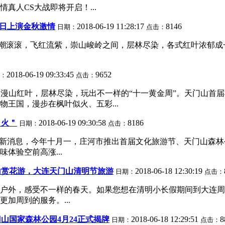
人CS大战即将开启！...
4日上演金秋激情
2018-06-19 11:28:17
8146
日期：
点击：
，红潮滚滚，飞红流紫，崇山峻岭之间，层林尽染，各式红叶浓郁
2018-06-19 09:33:45
9652
：
点击：
0日 漫山红叶，层林尽染，玩出不一样的“十一黄金周”。天门山
王国，漫步在枫叶似火、五彩...
＂火＂
2018-06-19 09:30:58
8186
日期：
点击：
最新消息，今年十月一，庄河市推出首届文化旅游节、天门山森
体验空前高涨...
山赏花游，大连天门山清明节旅游
2018-06-18 12:30:19
日期：
点击：
户外，感受不一样的春天。如果您想在清明小长假期间到大连周
更加周到的服务。...
山国家森林公园4月24正式揭牌
2018-06-18 12:29:51
8
日期：
点击：