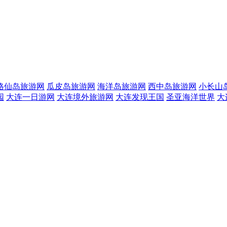
格仙岛旅游网
瓜皮岛旅游网
海洋岛旅游网
西中岛旅游网
小长山
园
大连一日游网
大连境外旅游网
大连发现王国
圣亚海洋世界
大