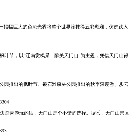
成一幅幅巨大的色流光雾将整个世界涂抹得五彩斑斓，仿佛跌入
首届枫叶节，以“辽南赏枫景，醉美天门山”为主题，凭借天门山得
林公园推出的枫叶节、银石滩森林公园推出的秋季深度游、步云
8304
边踏青游玩的话，天门山是个不错的选择。据悉，天门山景区
893