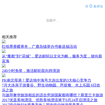
0
共
条评论
加载中...
相关推荐
红纸墨香暖寒冬，广鹿岛镇举办书春送福活动
从“魔都”到“花城”，爱达邮轮以文化为帆，服务为桨，驶向新
蓝海
240小时免签，激活邮轮双向跨境游
PK南北母港！爱达地中海号大连出发的3大核心竞争力
7月大连亲子游曼谷、野生动物园、芭提雅、水上乐园 6日欢
乐之旅
与迪拜奢华旅游相反的适合穷游国家都有哪些？斯里兰卡旅游
2017优圣美地漂流、优胜美地漂流将于6月24开启漂流之旅
2017毕业旅行&避暑圣地丨国内毕业旅游最美景点