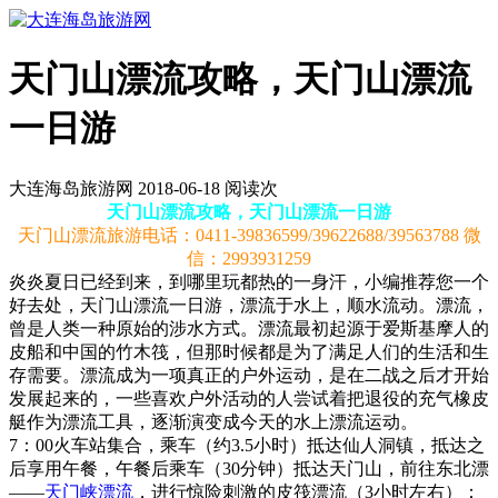
天门山漂流攻略，天门山漂流
一日游
大连海岛旅游网 2018-06-18 阅读
次
天门山漂流攻略，天门山漂流一日游
天门山漂流旅游电话：0411-39836599/39622688/39563788 微
信：2993931259
炎炎夏日已经到来，到哪里玩都热的一身汗，小编推荐您一个
好去处，天门山漂流一日游，漂流于水上，顺水流动。漂流，
曾是人类一种原始的涉水方式。漂流最初起源于爱斯基摩人的
皮船和中国的竹木筏，但那时候都是为了满足人们的生活和生
存需要。漂流成为一项真正的户外运动，是在二战之后才开始
发展起来的，一些喜欢户外活动的人尝试着把退役的充气橡皮
艇作为漂流工具，逐渐演变成今天的水上漂流运动。
7：00火车站集合，乘车（约3.5小时）抵达仙人洞镇，抵达之
后享用午餐，午餐后乘车（30分钟）抵达天门山，前往东北漂
——
天门峡漂流
，进行惊险刺激的皮筏漂流（3小时左右）：