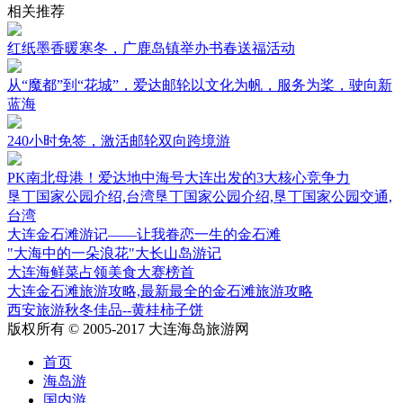
相关推荐
红纸墨香暖寒冬，广鹿岛镇举办书春送福活动
从“魔都”到“花城”，爱达邮轮以文化为帆，服务为桨，驶向新
蓝海
240小时免签，激活邮轮双向跨境游
PK南北母港！爱达地中海号大连出发的3大核心竞争力
垦丁国家公园介绍,台湾垦丁国家公园介绍,垦丁国家公园交通,
台湾
大连金石滩游记——让我眷恋一生的金石滩
"大海中的一朵浪花"大长山岛游记
大连海鲜菜占领美食大赛榜首
大连金石滩旅游攻略,最新最全的金石滩旅游攻略
西安旅游秋冬佳品--黄桂柿子饼
版权所有 © 2005-2017 大连海岛旅游网
首页
海岛游
国内游