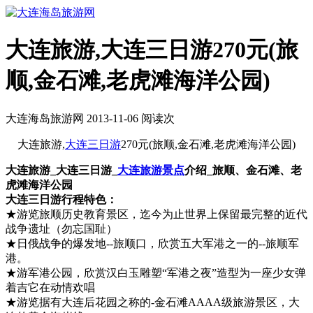
大连旅游,大连三日游270元(旅
顺,金石滩,老虎滩海洋公园)
大连海岛旅游网 2013-11-06 阅读
次
大连旅游,
大连三日游
270元(旅顺,金石滩,老虎滩海洋公园)
大连旅游_大连三日游_
大连旅游景点
介绍_旅顺、金石滩、老
虎滩海洋公园
大连三日游行程特色：
★游览旅顺历史教育景区，迄今为止世界上保留最完整的近代
战争遗址（勿忘国耻）
★日俄战争的爆发地--旅顺口，欣赏五大军港之一的--旅顺军
港。
★游军港公园，欣赏汉白玉雕塑“军港之夜”造型为一座少女弹
着吉它在动情欢唱
★游览据有大连后花园之称的-金石滩AAAA级旅游景区，大