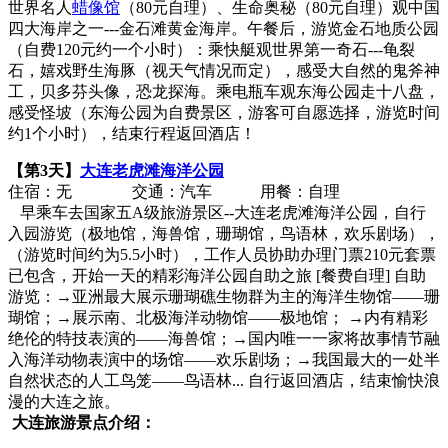
世界名人
蜡像馆
（80元自理）、生命奥秘（80元自理）观中国
四大海岸之一---金石滩黄金海岸。午餐后，游览金石地质公园
（自费120元约一个小时）：乘快艇观世界第一奇石---龟裂
石，嬉戏野生海豚（视天气情况而定），感受大自然的鬼斧神
工，贝多芬头像，恐龙探海。乘电瓶车观东海公园走十八盘，
感受怪坡（东海公园为自费景区，游客可自愿选择，游览时间
约1个小时），结束行程返回酒店！
【第3天】
大连老虎滩海洋公园
住宿：无 交通：汽车 用餐：自理
早乘车去国家五A级旅游景区--大连老虎滩海洋公园，自行
入园游览（极地馆，海兽馆，珊瑚馆，鸟语林，欢乐剧场），
（游览时间约为5.5小时），工作人员协助办理门票210元套票
已包含，开始一天的精彩海洋公园自助之旅 [餐费自理] 自助
游览：→亚洲最大展示珊瑚礁生物群为主的海洋生物馆——珊
瑚馆；→展示南、北极海洋动物馆——极地馆； →内有精彩
绝伦的特技表演的——海兽馆；→国内唯一一家将故事情节融
入海洋动物表演中的场馆——欢乐剧场；→我国最大的一处半
自然状态的人工鸟笼——鸟语林... 自行返回酒店，结束愉快浪
漫的大连之旅。
大连旅游景点介绍：