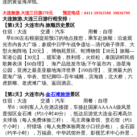
连的黄金海岸线。
大连旅游,大连三日游270元 预定电话：
0411-39563588 39836799
大连旅游,大连三日游行程安排：
【第1天】大连市内-旅顺历史景区
住宿：大连 交通：汽车 用餐：自理
早8:00左右根据提前预订的地点接您，乘车赴旅顺：沿途观
光市内各大广场，参观中日甲午战争遗址—清代南子弹库、大
型火炮阵地【20元】、博物苑景区、蛇博物馆【38元】旅顺---
军港公园【30元】，观军港，胜利塔，火炬松，泰国训鳄民俗
歌舞表演【60自理】、海产品批发市场;下午返市内，游星海
公园，亚洲之最圣亚极地海洋世界【190自理】、亚洲最大的
星海广场，华表、世纪脚印--百年城雕，滨海路，北大桥，六
虎群雕、老虎滩广场、返回酒店。
【第2天】大连市内-
金石滩旅游
景区
住宿：大连 交通：汽车 用餐：自理
早8：00到客人入住酒店接团，车接赴国家AAAAA级风景
度假区金石滩（约1小时40分），抵达后游览大连金石滩高尔
夫球场（每人免费体验三杆）、毛主席像章馆、赏石馆（约1
个小时），狩猎场（每人免费体验两发小口径步枪），金石园
（约半小时），万福鼎、中华武馆外景、影视艺术中心外景，