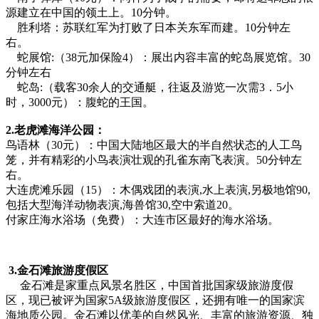
源建立在中国的领土上。10分钟。
胜利塔：苏联红军为打败了日本关东军而建。10分钟左
右。
蛇展馆:（38元加保险4）：展出内容丰富的蛇岛展览馆。30
分钟左右
蛇岛:（载客30余人的交通艇，往返及游览一次需3．5小
时，3000元）：腹蛇的王国。
2.老虎滩海洋公园：
鸟语林（30元）：中国大陆地区最大的半自然状态的人工鸟
笼，并有精彩的小鸟表演壮观的孔雀东南飞表演。50分钟左
右。
大连虎滩乐园（15）：木偶戏团的表演,水上表演,另极地馆90,
包括大型海洋动物表演,海兽馆30,空中索道20。
付家庄海水浴场（免费）：大连市区最好的海水浴场。
3.金石滩旅游度假区
金石滩是家重点风景名胜区，中国首批国家级旅游度假
区，现已被评为国家5A级旅游度假区，还拥有唯一的国家滨
海地质公园。金石滩以优美的自然风光、丰富的旅游资源、独