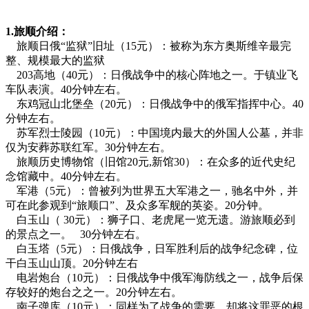
1.旅顺介绍：
旅顺日俄“监狱”旧址（15元）：被称为东方奥斯维辛最完
整、规模最大的监狱
203高地（40元）：日俄战争中的核心阵地之一。于镇业飞
车队表演。40分钟左右。
东鸡冠山北堡垒（20元）：日俄战争中的俄军指挥中心。40
分钟左右。
苏军烈士陵园（10元）：中国境内最大的外国人公墓，并非
仅为安葬苏联红军。30分钟左右。
旅顺历史博物馆（旧馆20元,新馆30）：在众多的近代史纪
念馆藏中。40分钟左右。
军港（5元）：曾被列为世界五大军港之一，驰名中外，并
可在此参观到“旅顺口”、及众多军舰的英姿。20分钟。
白玉山（ 30元）：狮子口、老虎尾一览无遗。游旅顺必到
的景点之一。 30分钟左右。
白玉塔（5元）：日俄战争，日军胜利后的战争纪念碑，位
干白玉山山顶。20分钟左右
电岩炮台（10元）：日俄战争中俄军海防线之一，战争后保
存较好的炮台之之一。20分钟左右。
南子弹库（10元）：同样为了战争的需要，却将这罪恶的根