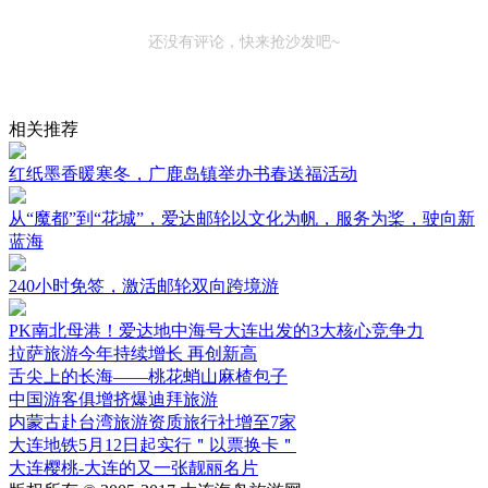
还没有评论，快来抢沙发吧~
相关推荐
红纸墨香暖寒冬，广鹿岛镇举办书春送福活动
从“魔都”到“花城”，爱达邮轮以文化为帆，服务为桨，驶向新
蓝海
240小时免签，激活邮轮双向跨境游
PK南北母港！爱达地中海号大连出发的3大核心竞争力
拉萨旅游今年持续增长 再创新高
舌尖上的长海——桃花蛸山麻楂包子
中国游客俱增挤爆迪拜旅游
内蒙古赴台湾旅游资质旅行社增至7家
大连地铁5月12日起实行＂以票换卡＂
大连樱桃-大连的又一张靓丽名片