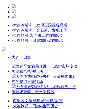
·
大连冰峪沟、发现王国纯玩品质
·
大连冰峪沟、金石滩、发现王国
·
大连旅游,大连四日游(旅顺,金
·
大连旅游四日游380元(旅顺,金
大连一日游
·
西岗区文旅局开展“一日游”市
·
大连旅顺一日游--重现历史