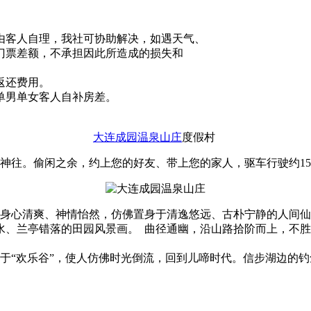
用由客人自理，我社可协助解决，如遇天气、
门票差额，不承担因此所造成的损失和
返还费用。
生单男单女客人自补房差。
大连成园温泉山庄
度假村
神往。偷闲之余，约上您的好友、带上您的家人，驱车行驶约1
身心清爽、神情怡然，仿佛置身于清逸悠远、古朴宁静的人间仙
水、兰亭错落的田园风景画。 曲径通幽，沿山路拾阶而上，不
于“欢乐谷”，使人仿佛时光倒流，回到儿啼时代。信步湖边的