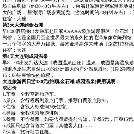
场自由购物（约30-40分钟左右），乘船赴军港近观军港基地及
大的广场----星海湾广场参观游览（游览时间约20分钟左右）：
住宿：大连
第3天大连到金石滩
早8:00酒店接出发乘车赴国家AAAAA级旅游度假区---金
列馆，它是全国乃至全世界最大的永久性的毛泽东像章陈列馆，
一万个福字的大鼎万福鼎、游览金湾高尔夫球场（免费打3杆练
住宿：大连
第4天大连到成园温泉
早8：00出发到达大连《成园温泉山庄》温泉，成园是集温泉
和秉承原生态自然山水的亚洲最大的户外温泉胜地（1期2期都
15：00结束愉快的旅程，
大连旅游四日游380元(旅顺,金石滩,成园温泉)费用说明：
成团价
1.车费：全程空调旅游车。
2.景点：含行程所列景点门票，推荐自费景点除外。
3.住宿：含双人标准间3晚住宿。
4.导游：全程优秀导游讲解。
5.餐费：不含餐费，如要含餐请提前告知，早餐5元，正餐15元
6.成园只包含首道大门票，其他客人自……
7.保险：旅行社责任险。