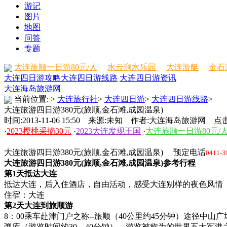
游记
图片
地图
问答
专题
大连旅顺一日游80元/人
水云涧水乐园
大连游艇
金石
大连四日游攻略
大连四日游线路
大连四日游资讯
大连海岛旅游网
当前位置:
>
大连旅行社
>
大连四日游
>
大连四日游线路
>
大连旅游四日游380元(旅顺,金石滩,成园温泉)
时间:2013-11-06 15:50 来源:未知 作者:大连海岛旅游网 点击
·
2023樱桃采摘30元
·
2023大连发现王国
·
大连旅顺一日游80元/
大连旅游四日游380元(旅顺,金石滩,成园温泉) 预定电话
0411-3
大连旅游四日游380元(旅顺,金石滩,成园温泉)参考行程
第1天抵达大连
抵达大连，后入住酒店，自由活动，感受大连别样的夜色风情
住宿：大连
第2天大连到旅顺游
8：00乘车赴津门户之称--旅顺（40公里约45分钟）途径
弹库（游览时间约30—40分钟），游览被称为的世界五大军港之