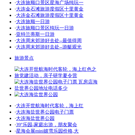
·
大连旅顺口景区星海广场纯玩一
·
大连金石滩旅游度假区十里黄金
·
大连金石滩旅游度假区十里黄金
·
大连旅顺一日游
·
大连旅顺口景区纯玩一日游
·
亚特兰蒂斯一日游
·
大连周末郊游好去处--最值得周
·
大连周末郊游好去处--游艇观光
旅游景点
·
大连开世航海时代客轮，海上红
·
大连海盐世界公园电子门票
·
大连海盐世界公园
·
39°乐园-家庭出游，朋友聚会
·
星海会展mini嬉雪乐园价格,大