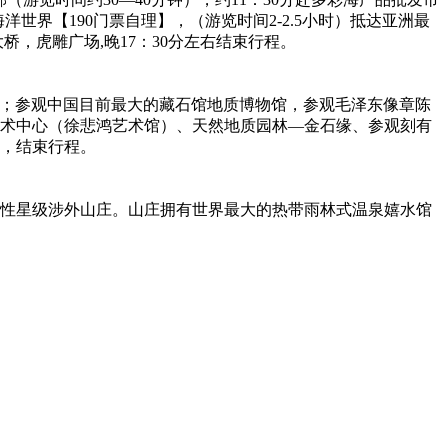
世界【190门票自理】，（游览时间2-2.5小时）抵达亚洲最
大桥，虎雕广场,晚17：30分左右结束行程。
保税区；参观中国目前最大的藏石馆地质博物馆，参观毛泽东像章陈
艺术中心（徐悲鸿艺术馆）、天然地质园林—金石缘、参观刻有
内，结束行程。
合性星级涉外山庄。山庄拥有世界最大的热带雨林式温泉嬉水馆