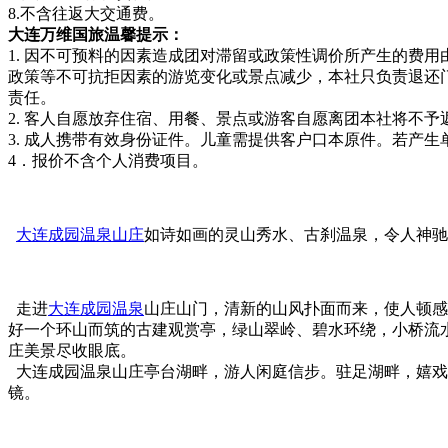
8.不含往返大交通费。
大连万维国旅温馨提示：
1. 因不可预料的因素造成团对滞留或政策性调价所产生的费
政策等不可抗拒因素的游览变化或景点减少，本社只负责退还
责任。
2. 客人自愿放弃住宿、用餐、景点或游客自愿离团本社将不予
3. 成人携带有效身份证件。儿童需提供客户口本原件。若产
4．报价不含个人消费项目。
大连成园温泉山庄
如诗如画的灵山秀水、古刹温泉，令人神驰
走进
大连成园温泉
山庄山门，清新的山风扑面而来，使人顿感
好一个环山而筑的古建观赏亭，绿山翠岭、碧水环绕，小桥流
庄美景尽收眼底。
大连成园温泉山庄亭台湖畔，游人闲庭信步。驻足湖畔，嬉戏
镜。