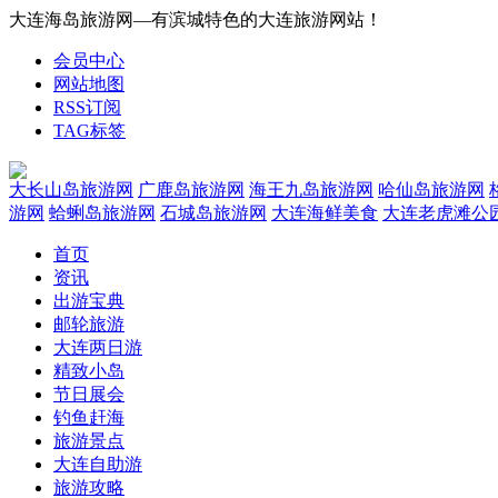
大连海岛旅游网—有滨城特色的大连旅游网站！
会员中心
网站地图
RSS订阅
TAG标签
大长山岛旅游网
广鹿岛旅游网
海王九岛旅游网
哈仙岛旅游网
游网
蛤蜊岛旅游网
石城岛旅游网
大连海鲜美食
大连老虎滩公
首页
资讯
出游宝典
邮轮旅游
大连两日游
精致小岛
节日展会
钓鱼赶海
旅游景点
大连自助游
旅游攻略