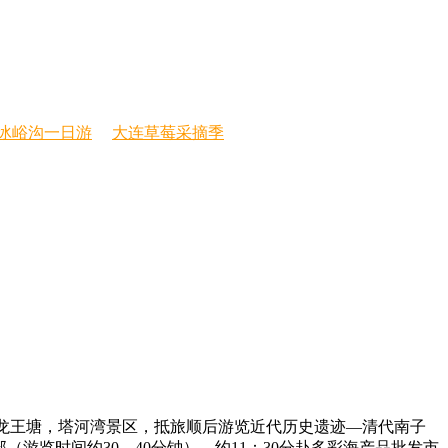
冰峪沟一日游
大连草莓采摘季
观赏龙王塘，塔河湾景区，抵旅顺后游览近代历史遗迹—清代南子
（游览时间约30—40分钟），约11：30分赴多彩海产品批发市