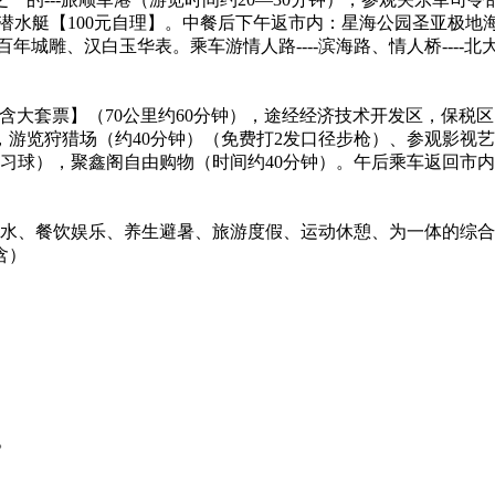
潜水艇【100元自理】。中餐后下午返市内：星海公园圣亚极地海洋
百年城雕、汉白玉华表。乘车游情人路----滨海路、情人桥----北
石滩【含大套票】（70公里约60分钟），途经经济技术开发区，
游览狩猎场（约40分钟）（免费打2发口径步枪）、参观影视
习球），聚鑫阁自由购物（时间约40分钟）。午后乘车返回市
嬉水、餐饮娱乐、养生避暑、旅游度假、运动休憩、为一体的综
含）
。