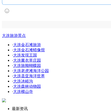
大连旅游景点
·
大连金石滩旅游
·
大连金石滩蜡像馆
·
大连发现王国
·
大连薰衣草庄园
·
大连旅顺蝴蝶园
·
大连老虎滩海洋公园
·
大连圣亚海洋世界
·
大连冰峪沟
·
大连森林动物园
·
大连横山寺
最新资讯