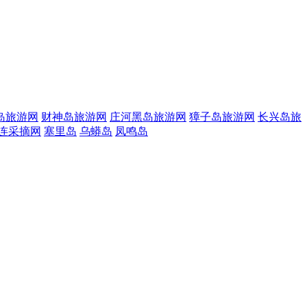
岛旅游网
财神岛旅游网
庄河黑岛旅游网
獐子岛旅游网
长兴岛旅
连采摘网
塞里岛
乌蟒岛
凤鸣岛