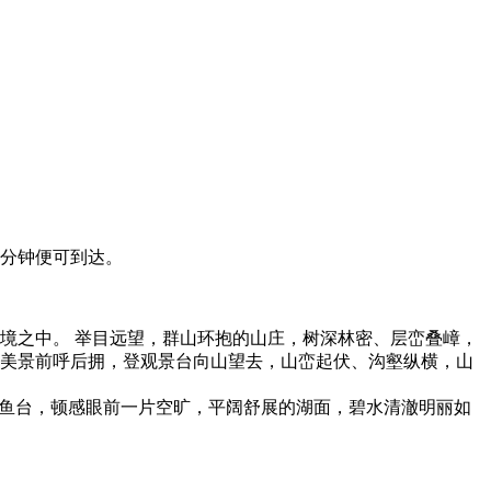
5分钟便可到达。
境之中。 举目远望，群山环抱的山庄，树深林密、层峦叠嶂，
胜美景前呼后拥，登观景台向山望去，山峦起伏、沟壑纵横，山
钓鱼台，顿感眼前一片空旷，平阔舒展的湖面，碧水清澈明丽如