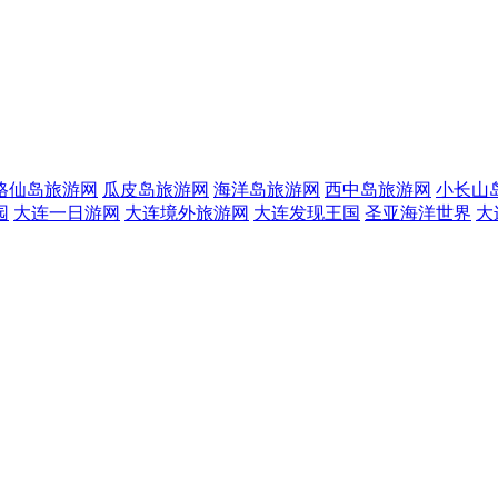
格仙岛旅游网
瓜皮岛旅游网
海洋岛旅游网
西中岛旅游网
小长山
园
大连一日游网
大连境外旅游网
大连发现王国
圣亚海洋世界
大