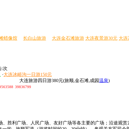
滩蜡像馆
长白山旅游
大连金石滩旅游
大连夜景游30元
大连
:
次
人
·
大连冰峪沟一日游150元
大连旅游四日游380元(旅顺,金石滩,成园
温泉
)
9563588 39836799
中山广场、胜利广场、人民广场、友好广场等各主要的广场；沿途
一的---旅顺军港（游览时间约20—30分钟），参观关东军司令部