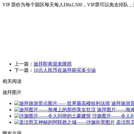
VIP 票价为每个园区每天每人Dhs1,500，VIP票可以免去
上一篇：
迪拜即将迎来降雨
下一篇：
10元人民币在迪拜能买多少油
相关阅读
迪拜图片
迪拜旅游
迪拜图片——海
沙迦图片——令人
圣洁而
网友点评