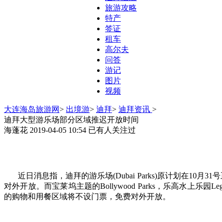
旅游攻略
特产
签证
租车
高尔夫
问答
游记
图片
视频
大连海岛旅游网
>
出境游
>
迪拜
>
迪拜资讯
>
迪拜大型游乐场部分区域推迟开放时间
海蓬花
2019-04-05 10:54
已有
人关注过
近日消息指，迪拜的游乐场(Dubai Parks)原计划在10月3
对外开放。而宝莱坞主题的Bollywood Parks，乐高水上乐园Legola
的购物和用餐区域将不设门票，免费对外开放。