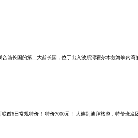
阿拉伯联合酋长国的第二大酋长国，位于出入波斯湾霍尔木兹海峡内
联酋6日常规特价！ 特价7000元！ 大连到迪拜旅游，特价班发团日期：201