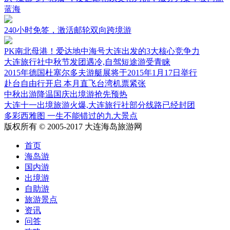
蓝海
240小时免签，激活邮轮双向跨境游
PK南北母港！爱达地中海号大连出发的3大核心竞争力
大连旅行社中秋节发团遇冷,自驾短途游受青睐
2015年德国杜塞尔多夫游艇展将于2015年1月17日举行
赴台自由行开启 本月直飞台湾机票紧张
中秋出游降温国庆出境游抢先预热
大连十一出境旅游火爆,大连旅行社部分线路已经封团
多彩西雅图 一生不能错过的九大景点
版权所有 © 2005-2017 大连海岛旅游网
首页
海岛游
国内游
出境游
自助游
旅游景点
资讯
问答