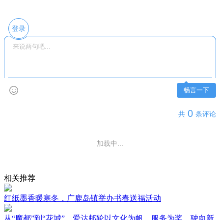
登录
畅言一下
0
共
条评论
加载中...
相关推荐
红纸墨香暖寒冬，广鹿岛镇举办书春送福活动
从“魔都”到“花城”，爱达邮轮以文化为帆，服务为桨，驶向新