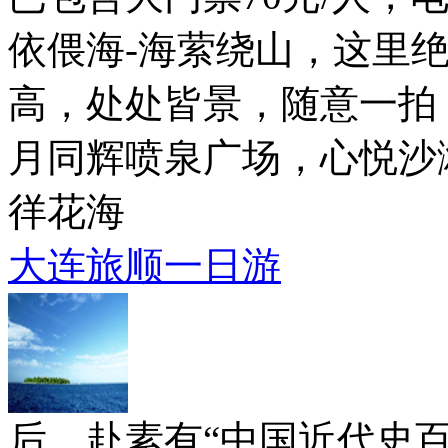
依偎海-海萦绕山，这里
高，处处皆景，随意一拍
月同辉喷泉广场，心悦沙
徉花海
大连旅顺一日游
后，赴素有“中国近代史