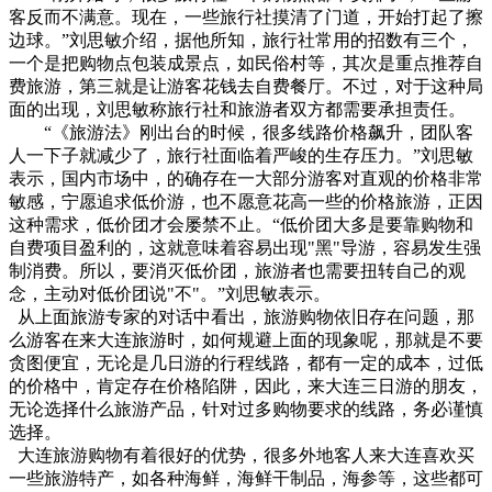
客反而不满意。现在，一些旅行社摸清了门道，开始打起了擦
边球。”刘思敏介绍，据他所知，旅行社常用的招数有三个，
一个是把购物点包装成景点，如民俗村等，其次是重点推荐自
费旅游，第三就是让游客花钱去自费餐厅。不过，对于这种局
面的出现，刘思敏称旅行社和旅游者双方都需要承担责任。
“《旅游法》刚出台的时候，很多线路价格飙升，团队客
人一下子就减少了，旅行社面临着严峻的生存压力。”刘思敏
表示，国内市场中，的确存在一大部分游客对直观的价格非常
敏感，宁愿追求低价游，也不愿意花高一些的价格旅游，正因
这种需求，低价团才会屡禁不止。“低价团大多是要靠购物和
自费项目盈利的，这就意味着容易出现"黑"导游，容易发生强
制消费。所以，要消灭低价团，旅游者也需要扭转自己的观
念，主动对低价团说"不"。”刘思敏表示。
从上面旅游专家的对话中看出，旅游购物依旧存在问题，那
么游客在来大连旅游时，如何规避上面的现象呢，那就是不要
贪图便宜，无论是几日游的行程线路，都有一定的成本，过低
的价格中，肯定存在价格陷阱，因此，来大连三日游的朋友，
无论选择什么旅游产品，针对过多购物要求的线路，务必谨慎
选择。
大连旅游购物有着很好的优势，很多外地客人来大连喜欢买
一些旅游特产，如各种海鲜，海鲜干制品，海参等，这些都可