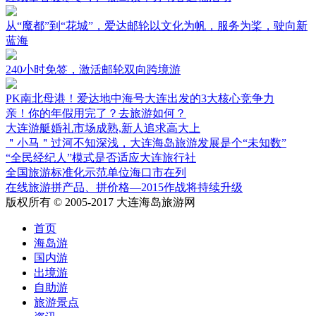
从“魔都”到“花城”，爱达邮轮以文化为帆，服务为桨，驶向新
蓝海
240小时免签，激活邮轮双向跨境游
PK南北母港！爱达地中海号大连出发的3大核心竞争力
亲！你的年假用完了？去旅游如何？
大连游艇婚礼市场成熟,新人追求高大上
＂小马＂过河不知深浅，大连海岛旅游发展是个“未知数”
“全民经纪人”模式是否适应大连旅行社
全国旅游标准化示范单位海口市在列
在线旅游拼产品、拼价格—2015作战将持续升级
版权所有 © 2005-2017 大连海岛旅游网
首页
海岛游
国内游
出境游
自助游
旅游景点