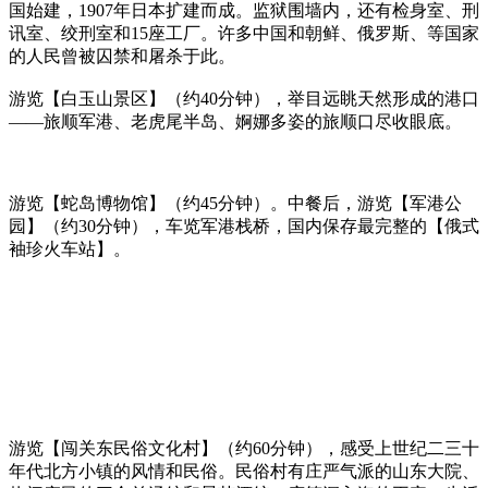
国始建，1907年日本扩建而成。监狱围墙内，还有检身室、刑
讯室、绞刑室和15座工厂。许多中国和朝鲜、俄罗斯、等国家
的人民曾被囚禁和屠杀于此。
游览【白玉山景区】（约40分钟），举目远眺天然形成的港口
——旅顺军港、老虎尾半岛、婀娜多姿的旅顺口尽收眼底。
游览【蛇岛博物馆】（约45分钟）。中餐后，游览【军港公
园】（约30分钟），车览军港栈桥，国内保存最完整的【俄式
袖珍火车站】。
游览【闯关东民俗文化村】（约60分钟），感受上世纪二三十
年代北方小镇的风情和民俗。民俗村有庄严气派的山东大院、