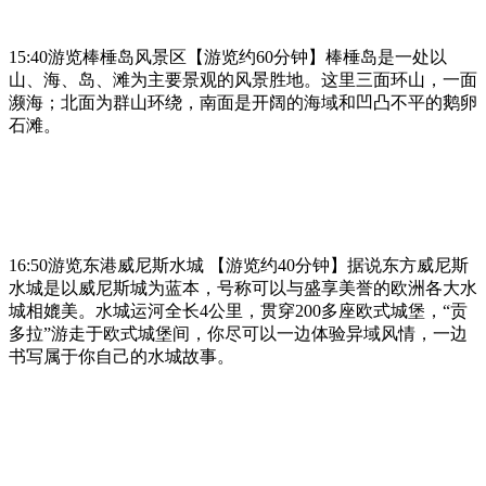
15:40游览棒棰岛风景区【游览约60分钟】棒棰岛是一处以
山、海、岛、滩为主要景观的风景胜地。这里三面环山，一面
濒海；北面为群山环绕，南面是开阔的海域和凹凸不平的鹅卵
石滩。
16:50游览东港威尼斯水城 【游览约40分钟】据说东方威尼斯
水城是以威尼斯城为蓝本，号称可以与盛享美誉的欧洲各大水
城相媲美。水城运河全长4公里，贯穿200多座欧式城堡，“贡
多拉”游走于欧式城堡间，你尽可以一边体验异域风情，一边
书写属于你自己的水城故事。