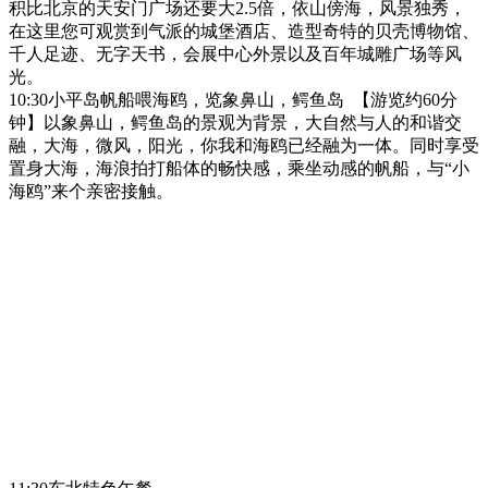
积比北京的天安门广场还要大2.5倍，依山傍海，风景独秀，
在这里您可观赏到气派的城堡酒店、造型奇特的贝壳博物馆、
千人足迹、无字天书，会展中心外景以及百年城雕广场等风
光。
10:30小平岛帆船喂海鸥，览象鼻山，鳄鱼岛 【游览约60分
钟】以象鼻山，鳄鱼岛的景观为背景，大自然与人的和谐交
融，大海，微风，阳光，你我和海鸥已经融为一体。同时享受
置身大海，海浪拍打船体的畅快感，乘坐动感的帆船，与“小
海鸥”来个亲密接触。