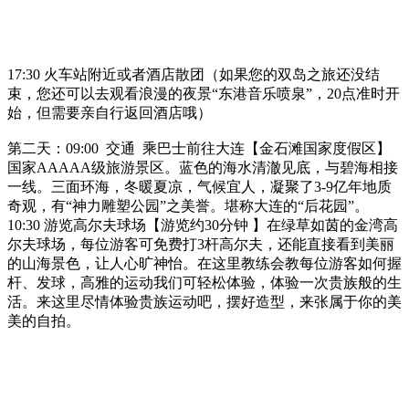
17:30 火车站附近或者酒店散团（如果您的双岛之旅还没结
束，您还可以去观看浪漫的夜景“东港音乐喷泉”，20点准时开
始，但需要亲自行返回酒店哦）
第二天：09:00 交通 乘巴士前往大连【金石滩国家度假区】
国家AAAAA级旅游景区。蓝色的海水清澈见底，与碧海相接
一线。三面环海，冬暖夏凉，气候宜人，凝聚了3-9亿年地质
奇观，有“神力雕塑公园”之美誉。堪称大连的“后花园”。
10:30 游览高尔夫球场【游览约30分钟 】在绿草如茵的金湾高
尔夫球场，每位游客可免费打3杆高尔夫，还能直接看到美丽
的山海景色，让人心旷神怡。在这里教练会教每位游客如何握
杆、发球，高雅的运动我们可轻松体验，体验一次贵族般的生
活。来这里尽情体验贵族运动吧，摆好造型，来张属于你的美
美的自拍。