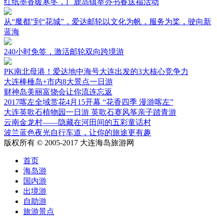
红纸墨香暖寒冬，广鹿岛镇举办书春送福活动
从“魔都”到“花城”，爱达邮轮以文化为帆，服务为桨，驶向新
蓝海
240小时免签，激活邮轮双向跨境游
PK南北母港！爱达地中海号大连出发的3大核心竞争力
大连棒棰岛+市内8大景点一日游
财神岛美丽富饶会让你流连忘返
2017喀左全域赏花4月15开幕 “花香四季 漫游喀左”
大连英歌石植物园一日游 英歌石赛风筝亲子踏青游
云南金龙村——隐藏在河田间的五彩童话村
波兰蓝色夜光自行车道，让你的旅途更有趣
版权所有 © 2005-2017 大连海岛旅游网
首页
海岛游
国内游
出境游
自助游
旅游景点