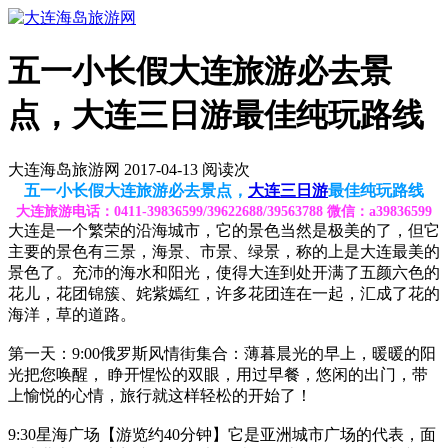
五一小长假大连旅游必去景
点，大连三日游最佳纯玩路线
大连海岛旅游网 2017-04-13 阅读
次
五一小长假大连旅游必去景点，
大连三日游
最佳纯玩路线
大连旅游电话：0411-39836599/39622688/39563788 微信：a39836599
大连是一个繁荣的沿海城市，它的景色当然是极美的了，但它
主要的景色有三景，海景、市景、绿景，称的上是大连最美的
景色了。充沛的海水和阳光，使得大连到处开满了五颜六色的
花儿，花团锦簇、姹紫嫣红，许多花团连在一起，汇成了花的
海洋，草的道路。
第一天：9:00俄罗斯风情街集合：薄暮晨光的早上，暖暖的阳
光把您唤醒， 睁开惺忪的双眼，用过早餐，悠闲的出门，带
上愉悦的心情，旅行就这样轻松的开始了！
9:30星海广场【游览约40分钟】它是亚洲城市广场的代表，面