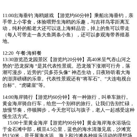
11:00出海垂钓 海鸥嬉戏 【游览约60分钟】乘船出海垂钓，亲
手带上小零食，体验喂野生海鸥的乐趣，与吉祥鸟零距离互
动，纯朴的船老大还可以送上海鲜品尝，掉上的鱼可以带走
（每人可带走一条大鱼两条小鱼），还可以参观海带养殖基
地。
12:20 午餐:海鲜餐
13:30游览恐龙园景区【游览约20分钟】高40米呈气吞山河之
势的“恐龙探海 “是其代表性景观。恐龙颈下涨潮可行舟，落
潮可漫步，近旁的”贝多芬头像“ 神态生动，日夜聆听着大海
的澎湃磅礴的乐章。代表性景观还有“将军石”、“大连电视台
台标”、“虎啸崖”等。
14:00海岸骑行【游览约60分钟】有一种旅行，叫单车旅行。
黄金海岸骑自行车，给您一个别样的旅行。让我们告别忙碌，
放慢节奏，停顿脚步，今天您可以与孩子，老人一起感受这种
慢生活方式。
15:00十里黄金海岸【游览约90分钟】黄金海岸海水浴场位
于金石滩中部，横亘4.5公里，蓝色的海水清澈见底，沙滩宽
约150米，是开展海水浴、海上和沙滩各种娱乐活动的理想场