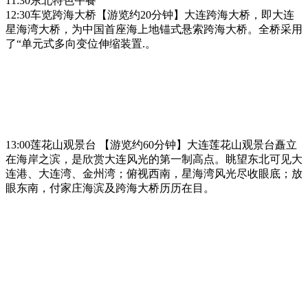
11:30东北特色午餐
12:30车览跨海大桥【游览约20分钟】大连跨海大桥，即大连
星海湾大桥，为中国首座海上地锚式悬索跨海大桥。全桥采用
了“单元式多向变位伸缩装置.。
13:00莲花山观景台 【游览约60分钟】大连莲花山观景台矗立
在海岸之滨，是欣赏大连风光的第一制高点。眺望东北可见大
连港、大连湾、金州湾；俯视西南，星海湾风光尽收眼底；放
眼东南，付家庄海滨及跨海大桥历历在目。