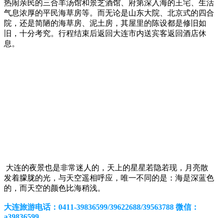
热闹亲民的三合羊汤馆和景芝酒馆、府第深入海的王宅、生活
气息浓厚的平民海草房等。而无论是山东大院、北京式的四合
院，还是简陋的海草房、泥土房，其屋里的陈设都是修旧如
旧，十分考究。行程结束后返回大连市内送宾客返回酒店休
息。
大连的夜景也是非常迷人的，天上的星星若隐若现，月亮散
发着朦胧的光，与天空遥相呼应，唯一不同的是：海是深蓝色
的，而天空的颜色比海稍浅。
大连旅游电话：0411-39836599/39622688/39563788 微信：
a39836599