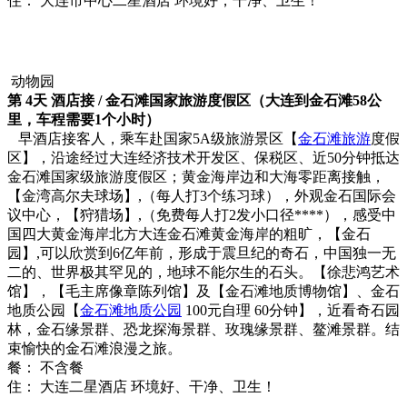
住： 大连市中心二星酒店 环境好，干净、卫生！
动物园
第 4天 酒店接 / 金石滩国家旅游度假区（大连到金石滩58公
里，车程需要1个小时）
早酒店接客人，乘车赴国家5A级旅游景区【
金石滩旅游
度假
区】，沿途经过大连经济技术开发区、保税区、近50分钟抵达
金石滩国家级旅游度假区；黄金海岸边和大海零距离接触，
【金湾高尔夫球场】,（每人打3个练习球），外观金石国际会
议中心，【狩猎场】,（免费每人打2发小口径****），感受中
国四大黄金海岸北方大连金石滩黄金海岸的粗旷，【金石
园】,可以欣赏到6亿年前，形成于震旦纪的奇石，中国独一无
二的、世界极其罕见的，地球不能尔生的石头。【徐悲鸿艺术
馆】，【毛主席像章陈列馆】及【金石滩地质博物馆】、金石
地质公园【
金石滩地质公园
100元自理 60分钟】，近看奇石园
林，金石缘景群、恐龙探海景群、玫瑰缘景群、鳌滩景群。结
束愉快的金石滩浪漫之旅。
餐： 不含餐
住： 大连二星酒店 环境好、干净、卫生！