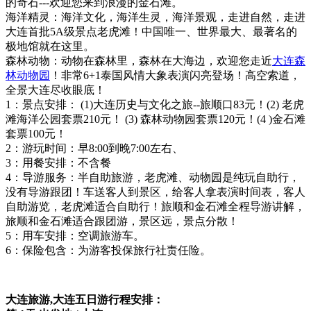
的奇石---欢迎您来到浪漫的金石滩。
海洋精灵：海洋文化，海洋生灵，海洋景观，走进自然，走进
大连首批5A级景点老虎滩！中国唯一、世界最大、最著名的
极地馆就在这里。
森林动物：动物在森林里，森林在大海边，欢迎您走近
大连森
林动物园
！非常6+1泰国风情大象表演闪亮登场！高空索道，
全景大连尽收眼底！
1：景点安排： (1)大连历史与文化之旅--旅顺口83元！(2) 老虎
滩海洋公园套票210元！ (3) 森林动物园套票120元！(4 )金石滩
套票100元！
2：游玩时间：早8:00到晚7:00左右、
3：用餐安排：不含餐
4：导游服务：半自助旅游，老虎滩、动物园是纯玩自助行，
没有导游跟团！车送客人到景区，给客人拿表演时间表，客人
自助游览，老虎滩适合自助行！旅顺和金石滩全程导游讲解，
旅顺和金石滩适合跟团游，景区远，景点分散！
5：用车安排：空调旅游车。
6：保险包含：为游客投保旅行社责任险。
大连旅游,大连五日游行程安排：