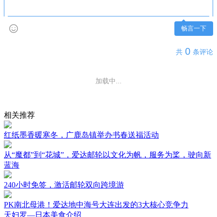
畅言一下
0
共
条评论
还没有评论，快来抢沙发吧~
相关推荐
红纸墨香暖寒冬，广鹿岛镇举办书春送福活动
从“魔都”到“花城”，爱达邮轮以文化为帆，服务为桨，驶向新
蓝海
240小时免签，激活邮轮双向跨境游
PK南北母港！爱达地中海号大连出发的3大核心竞争力