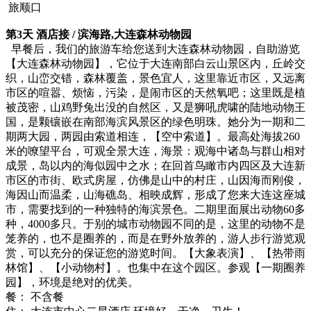
旅顺口
第3天 酒店接 / 滨海路,大连森林动物园
早餐后，我们的旅游车给您送到大连森林动物园，自助游览
【大连森林动物园】，它位于大连南部白云山景区内，丘岭交
织，山峦交错，森林覆盖，景色宜人，这里靠近市区，又远离
市区的喧嚣、烦恼，污染，是闹市区的天然氧吧；这里既是植
被茂密，山鸡野兔出没的自然区，又是狮吼虎啸的陆地动物王
国，是颗镶嵌在南部海滨风景区的绿色明珠。她分为一期和二
期两大园，两园由索道相连，【空中索道】。最高处海拔260
米的嘹望平台，可观全景大连，海景：观海中诸岛与群山相对
成景，岛以内的海似园中之水；在回首鸟瞰市内四区及大连新
市区的市街、欧式房屋，仿佛是山中的村庄，山因海而刚俊，
海因山而温柔，山海礁岛、相映成辉，形成了您来大连这座城
市，需要找到的一种独特的海滨景色。二期里面展出动物60多
种，4000多只。于别的城市动物园不同的是，这里的动物不是
笼养的，也不是圈养的，而是在野外放养的，游人步行游览观
赏，可以充分的保证您的游览时间。【大象表演】、【热带雨
林馆】、【小动物村】。也集中在这个园区。参观【一期圈养
园】，环境是绝对的优美。
餐： 不含餐