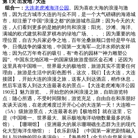
第 1天 出发地 / 大连
组合一：
大连老虎滩海洋公园
。因为喜欢大海的浪漫与激
情，因为北方城市大连的与众不同，是一个大气磅礴的海港城
市，却注册了中国“浪漫之都”的旅游城市品牌；因为今天的大
连，人们看到更多的是她的时尚和浪漫：阳光、沙滩、海洋、
满城的欧式建筑和星罗棋布的绿地广场、、、；因为重要的地
理位置，自古为兵家必争之地，百年沧桑旅顺口曾经是甲午战
争、日俄战争的爆发地，中国第一支海军---北洋水师的发祥
地；因为亿万年奇石的吸引，有“奇石的园林”“神力雕塑公
园”、中国东北地区唯一的国家级旅游度假区金石滩；还因为
这里具有中国唯一、世界最大的极地馆，旅游其实不需要任何
理由，旅游是生活中的彩色图书，这次，我们【去大连，大连
接团】，开始大连的浪漫之旅，送客人到达酒店，稍作休息，
然后车送客人到达大连最著名的景点-- 【大连老虎滩海洋公园
190元】魅力游览、，开始您的休闲浪漫之旅，自助游览特
点：随心所遇，不受时间限制，游览充足，自由自在和亲朋好
友谈天说地，在老虎滩度过开开心心的大连第一天！大连唯一
（5A）级旅游景点，大连最著名的【极地馆】就在这里，它
是（中国唯一、世界最大、展示极地海洋动物数量最多的场
馆）、【珊瑚馆】（亚洲最大的展示珊瑚礁生态群为主的现代
化大型海洋生物馆）；【欢乐剧场】（中国第一家把剧情融入
到人与动物的同台表演中）；【海兽馆】(全方位向您展示海