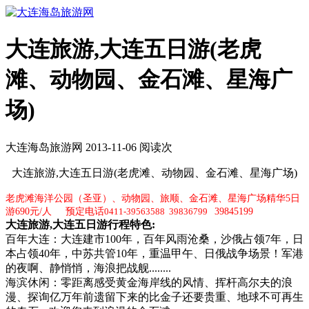
大连旅游,大连五日游(老虎
滩、动物园、金石滩、星海广
场)
大连海岛旅游网 2013-11-06 阅读
次
大连旅游,大连五日游(老虎滩、动物园、金石滩、星海广场)
老虎滩海洋公园（圣亚）、动物园、旅顺、金石滩、星海广场精华5日
游690元/人 预定电话
0411-39563588 39836799
39845199
大连旅游,大连五日游行程特色:
百年大连：大连建市100年，百年风雨沧桑，沙俄占领7年，日
本占领40年，中苏共管10年，重温甲午、日俄战争场景！军港
的夜啊、静悄悄，海浪把战舰........
海滨休闲：零距离感受黄金海岸线的风情、挥杆高尔夫的浪
漫、探询亿万年前遗留下来的比金子还要贵重、地球不可再生