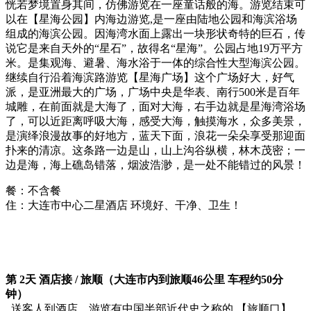
恍若梦境置身其间，仿佛游览在一座童话般的海。游览结束可
以在【星海公园】内海边游览,是一座由陆地公园和海滨浴场
组成的海滨公园。因海湾水面上露出一块形状奇特的巨石，传
说它是来自天外的“星石”，故得名“星海”。公园占地19万平方
米。是集观海、避暑、海水浴于一体的综合性大型海滨公园。
继续自行沿着海滨路游览【星海广场】这个广场好大，好气
派，是亚洲最大的广场，广场中央是华表、南行500米是百年
城雕，在前面就是大海了，面对大海，右手边就是星海湾浴场
了，可以近距离呼吸大海，感受大海，触摸海水，众多美景，
是演绎浪漫故事的好地方，蓝天下面，浪花一朵朵享受那迎面
扑来的清凉。这条路一边是山，山上沟谷纵横，林木茂密；一
边是海，海上礁岛错落，烟波浩渺，是一处不能错过的风景！
餐：不含餐
住：大连市中心二星酒店 环境好、干净、卫生！
第 2天 酒店接 / 旅顺（大连市内到旅顺46公里 车程约50分
钟）
送客人到酒店，游览有中国半部近代史之称的 【旅顺口】，