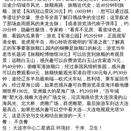
沿途介绍城市风光，旅顺南路、旅顺近代史；近40分钟到旅
顺，游览【东鸡冠山景区20元】约（60分钟）：您可以通过战
争遗址护垒壕、堡垒等全面了解日俄战争的全过程；这里叙述
了那场血雨腥风的来龙去脉；【或者游览清代南子弹库】，约
20分钟，隐蔽性极强，专家称：“看库不见房、看道绿色走
廊、看园内瓜果香”；游览【军港公园】约20分钟，正面观军
港全貌、老虎尾半岛，用心聆听苏晓明的"军港之夜",了解真
正的军事要塞旅顺口,园内的铜狮是旅顺口的标志；游览当年
老市长题词【旅顺蛇博物馆38元】可以欣赏到旅顺的奇观异
景；远眺白玉山，感兴趣可以自费游览白玉山(含索道70元，
约40分钟)；俯瞰军港旅顺口；经过泰国风情鳄鱼园，感兴趣
可以自费观看60元，旅顺快艇观光军港自理100元每人/约30分
钟；途经辽东半岛最南端—欧式火车站，胜利塔。乘车返回市
内，经过星海公园，如果您感兴趣可自费游览圣亚海洋极地珊
瑚世界190元。亚洲最大的星海广场，约20分钟，"百年城
雕"塑大连,领略大连的广场文化，沿滨海路欣赏大连浪漫的山
海风光、北大桥、虎雕广场，群虎雕塑。最后旅游车到达大连
最高点，如果您感兴趣可以空中看大连—大连电视观光塔50
元，这是历史与文化相结合旅游的一天！
餐： 不含餐
住： 大连市中心二星酒店 环境好、干净、卫生！