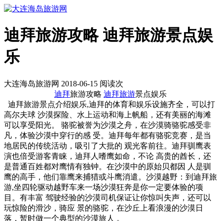
迪拜旅游攻略 迪拜旅游景点娱
乐
大连海岛旅游网 2018-06-15 阅读
次
迪拜
旅游攻略
迪拜旅游
景点娱乐
迪拜旅游景点介绍娱乐,迪拜的体育和娱乐设施齐全，可以打
高尔夫球 沙漠探险、水上运动和海上帆船，还有美丽的海滩
可以享受阳光。 骆驼被誉为沙漠之舟，在沙漠骑骆驼感受非
凡，体验沙漠中穿行的感 受。迪拜每年都有骆驼竞赛，是当
地居民的传统活动，吸引了大批的 观光客前往。迪拜驯鹰表
演也倍受游客青睐，迪拜人嗜鹰如命，不论 高贵的酋长，还
是普通百姓都对鹰情有独钟。在沙漠中的原始贝都因 人是驯
鹰的高手，他们靠鹰来捕猎或斗鹰消遣。沙漠越野：到迪拜旅
游,坐四轮驱动越野车来一场沙漠狂奔是你一定要体验的项
目。有丰富 驾驶经验的沙漠司机保证让你惊叫失声，还可以
玩惊险的滑沙，骑应 景的骆驼，在沙丘上看浪漫的沙漠日
落，暂时做一个典型的沙漠旅人 。