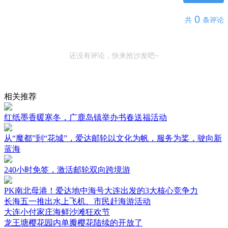
0
共
条评论
还没有评论，快来抢沙发吧~
相关推荐
红纸墨香暖寒冬，广鹿岛镇举办书春送福活动
从“魔都”到“花城”，爱达邮轮以文化为帆，服务为桨，驶向新
蓝海
240小时免签，激活邮轮双向跨境游
PK南北母港！爱达地中海号大连出发的3大核心竞争力
长海五一推出水上飞机、市民赶海游活动
大连小付家庄海鲜沙滩狂欢节
龙王塘樱花园内单瓣樱花陆续的开放了