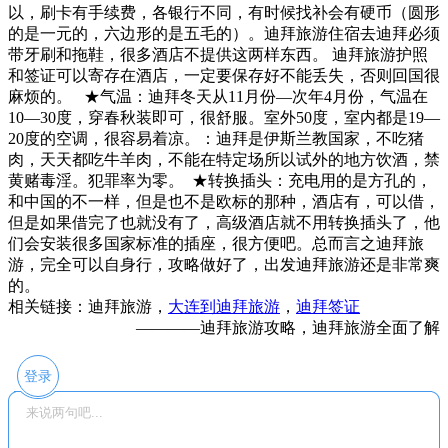
以，刷卡有手续费，各银行不同，有时候找补会有硬币（圆形
的是一元的，六边形的是五毛的）。迪拜旅游住宿去迪拜必须
带牙刷和拖鞋，很多酒店不提供这两样东西。 迪拜旅游护照
和签证可以寄存在酒店，一定要保存好不能丢失，否则回国很
麻烦的。 ★气温：迪拜冬天从11月份—次年4月份，气温在
10—30度，穿春秋装即可，很舒服。室外50度，室内都是19—
20度的空调，很容易着凉。：迪拜是伊斯兰教国家，不吃猪
肉，天天都吃牛羊肉，不能在特定场所以试外的地方饮酒，禁
黄赌毒淫。犯罪率为零。 ★转换插头：充电用的是方孔的，
和中国的不一样，但是也不是欧标的那种，酒店有，可以借，
但是如果借完了也就没有了，高级酒店就不用转换插头了，他
们会安装很多国家标准的插座，很方便吧。总而言之迪拜旅
游，完全可以自身行，攻略做好了，出发迪拜旅游还是非常爽
的。
相关链接：迪拜旅游，
大连到迪拜旅游
，
迪拜签证
————迪拜旅游攻略，迪拜旅游全面了解
登录