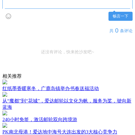
畅言一下
0
共
条评论
还没有评论，快来抢沙发吧~
相关推荐
红纸墨香暖寒冬，广鹿岛镇举办书春送福活动
从“魔都”到“花城”，爱达邮轮以文化为帆，服务为桨，驶向新
蓝海
240小时免签，激活邮轮双向跨境游
PK南北母港！爱达地中海号大连出发的3大核心竞争力