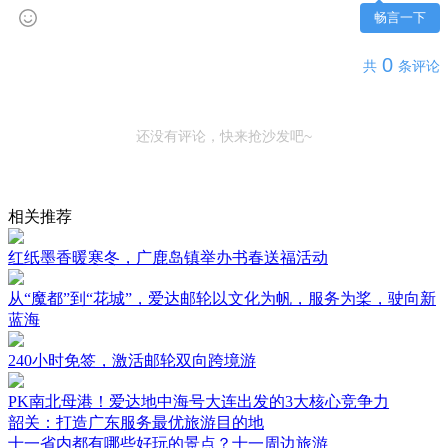
畅言一下
0
共
条评论
还没有评论，快来抢沙发吧~
相关推荐
红纸墨香暖寒冬，广鹿岛镇举办书春送福活动
从“魔都”到“花城”，爱达邮轮以文化为帆，服务为桨，驶向新
蓝海
240小时免签，激活邮轮双向跨境游
PK南北母港！爱达地中海号大连出发的3大核心竞争力
韶关：打造广东服务最优旅游目的地
十一省内都有哪些好玩的景点？十一周边旅游