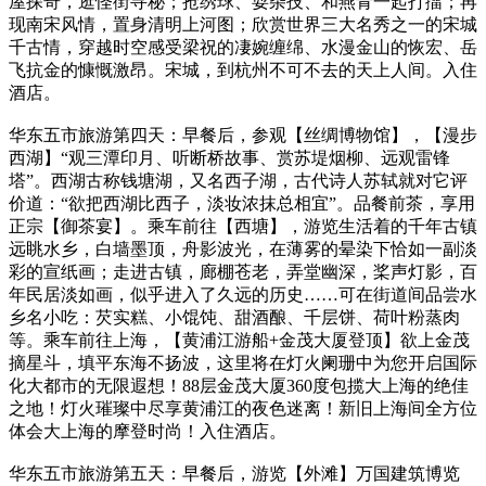
屋探奇，逛怪街寻秘；抢绣球、耍杂技、和燕青一起打擂；再
现南宋风情，置身清明上河图；欣赏世界三大名秀之一的宋城
千古情，穿越时空感受梁祝的凄婉缠绵、水漫金山的恢宏、岳
飞抗金的慷慨激昂。宋城，到杭州不可不去的天上人间。入住
酒店。
华东五市旅游第四天：早餐后，参观【丝绸博物馆】，【漫步
西湖】“观三潭印月、听断桥故事、赏苏堤烟柳、远观雷锋
塔”。西湖古称钱塘湖，又名西子湖，古代诗人苏轼就对它评
价道：“欲把西湖比西子，淡妆浓抹总相宜”。品餐前茶，享用
正宗【御茶宴】。乘车前往【西塘】，游览生活着的千年古镇
远眺水乡，白墙墨顶，舟影波光，在薄雾的晕染下恰如一副淡
彩的宣纸画；走进古镇，廊棚苍老，弄堂幽深，桨声灯影，百
年民居淡如画，似乎进入了久远的历史……可在街道间品尝水
乡名小吃：芡实糕、小馄饨、甜酒酿、千层饼、荷叶粉蒸肉
等。乘车前往上海，【黄浦江游船+金茂大厦登顶】欲上金茂
摘星斗，填平东海不扬波，这里将在灯火阑珊中为您开启国际
化大都市的无限遐想！88层金茂大厦360度包揽大上海的绝佳
之地！灯火璀璨中尽享黄浦江的夜色迷离！新旧上海间全方位
体会大上海的摩登时尚！入住酒店。
华东五市旅游第五天：早餐后，游览【外滩】万国建筑博览