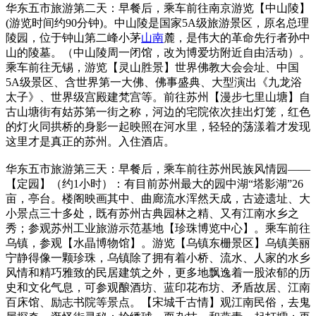
华东五市旅游第二天：早餐后，乘车前往南京游览【中山陵】
(游览时间约90分钟)。中山陵是国家5A级旅游景区，原名总理
陵园，位于钟山第二峰小茅
山南
麓，是伟大的革命先行者孙中
山的陵墓。（中山陵周一闭馆，改为博爱坊附近自由活动）。
乘车前往无锡，游览【灵山胜景】世界佛教大会会址、中国
5A级景区、含世界第一大佛、佛事盛典、大型演出《九龙浴
太子》、世界级宫殿建梵宫等。前往苏州【漫步七里山塘】自
古山塘街有姑苏第一街之称，河边的宅院依次挂出灯笼，红色
的灯火同拱桥的身影一起映照在河水里，轻轻的荡漾着才发现
这里才是真正的苏州。入住酒店。
华东五市旅游第三天：早餐后，乘车前往苏州民族风情园——
【定园】（约1小时）：有目前苏州最大的园中湖“塔影湖”26
亩，亭台。楼阁映画其中、曲廊流水浑然天成，古迹遗址、大
小景点三十多处，既有苏州古典园林之精、又有江南水乡之
秀；参观苏州工业旅游示范基地【珍珠博览中心】。乘车前往
乌镇，参观【水晶博物馆】。游览【乌镇东栅景区】乌镇美丽
宁静得像一颗珍珠，乌镇除了拥有着小桥、流水、人家的水乡
风情和精巧雅致的民居建筑之外，更多地飘逸着一股浓郁的历
史和文化气息，可参观酿酒坊、蓝印花布坊、矛盾故居、江南
百床馆、励志书院等景点。【宋城千古情】观江南民俗，去鬼