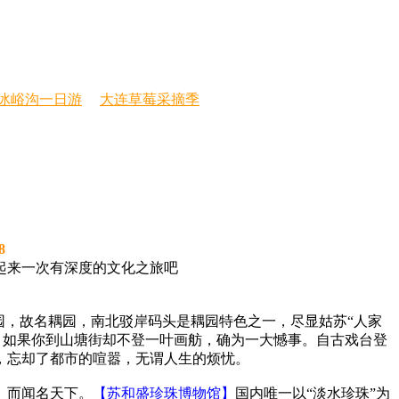
冰峪沟一日游
大连草莓采摘季
8
起来一次有深度的文化之旅吧
园，故名耦园，南北驳岸码头是耦园特色之一，尽显姑苏“人家
。如果你到山塘街却不登一叶画舫，确为一大憾事。自古戏台登
，忘却了都市的喧嚣，无谓人生的烦忧。
》而闻名天下。
【苏和盛珍珠博物馆】
国内唯一以“淡水珍珠”为