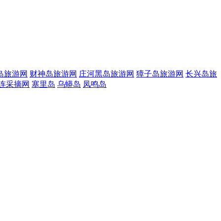
岛旅游网
财神岛旅游网
庄河黑岛旅游网
獐子岛旅游网
长兴岛旅
连采摘网
塞里岛
乌蟒岛
凤鸣岛