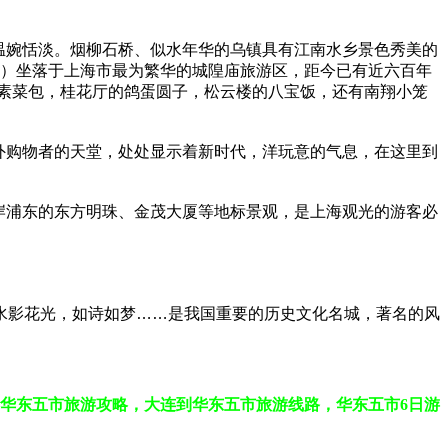
温婉恬淡。烟柳石桥、似水年华的乌镇具有江南水乡景色秀美的
时）坐落于上海市最为繁华的城隍庙旅游区，距今已有近六百年
素菜包，桂花厅的鸽蛋圆子，松云楼的八宝饭，还有南翔小笼
外购物者的天堂，处处显示着新时代，洋玩意的气息，在这里到
岸浦东的东方明珠、金茂大厦等地标景观，是上海观光的游客必
谓水影花光，如诗如梦……是我国重要的历史文化名城，著名的风
华东五市旅游攻略，大连到华东五市旅游线路，华东五市6日游