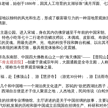
珠老铺，始创于1886年，因其人工培育的太湖珍珠“满月浑圆、
湿地以独特的风光和生态，形成了极富吸引力的一种湿地景观旅
清新。
的主题公园。进入宋城，身在其内仿佛穿越至千年前的中国宋朝
、特色小吃等七十二行老作坊鳞次栉比，木偶戏、皮影戏、布袋
景区的灵魂。用最先进声、光、电的科技手段和舞台机械、以出其
南表现的淋漓尽致，极具视觉体验和心灵震撼。
群岛东南部、中国四大佛教名山之一的“海天佛国”—— 【普陀
不肯去观音院】
--创建于唐咸宗年间，大圆通殿是全寺主殿，人
叫绝，堪称当今世界观音铜像之最。
祈福，赴【佛顶山】、游【慧济寺】（游览30分钟），游【法雨
几个和中国唯一一个湖泊类文化遗产。苏轼的“欲把西湖比西子
往。西湖自古便是才子佳人聚居之地，人杰地灵，民间传说《白蛇
性的丝绸专业博物馆。主厅讲述的是关于中国丝绸的故事，主要
 代织机发展的历程和新中国成立后我国在丝绸生产、科研和对外