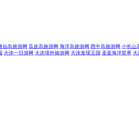
格仙岛旅游网
瓜皮岛旅游网
海洋岛旅游网
西中岛旅游网
小长山
园
大连一日游网
大连境外旅游网
大连发现王国
圣亚海洋世界
大