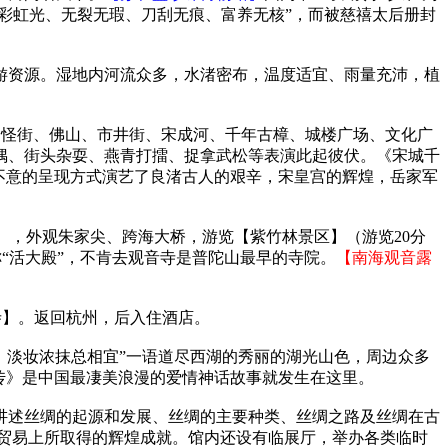
七彩虹光、无裂无瑕、刀刮无痕、富养无核”，而被慈禧太后册封
游资源。湿地内河流众多，水渚密布，温度适宜、雨量充沛，植
。怪街、佛山、市井街、宋成河、千年古樟、城楼广场、文化广
偶、街头杂耍、燕青打擂、捉拿武松等表演此起彼伏。《宋城千
不意的呈现方式演艺了良渚古人的艰辛，宋皇宫的辉煌，岳家军
山】，外观朱家尖、跨海大桥，游览【紫竹林景区】（游览20分
称“活大殿”，不肯去观音寺是普陀山最早的寺院。
【南海观音露
寺】。返回杭州，后入住酒店。
，淡妆浓抹总相宜”一语道尽西湖的秀丽的湖光山色，周边众多
传》是中国最凄美浪漫的爱情神话故事就发生在这里。
讲述丝绸的起源和发展、丝绸的主要种类、丝绸之路及丝绸在古
贸易上所取得的辉煌成就。馆内还设有临展厅，举办各类临时