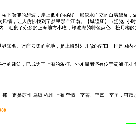
桥，桥下潋滟的碧波，岸上低垂的杨柳，那依水而立的白墙黛瓦，
南风情，让人仿佛找到了梦里那个江南。【城隍庙】（游览1小
庙内，汇集了众多的上海地方小吃，绿波廊的特色点心，松月楼的
是世界知名、万商云集的宝地，是上海对外开放的窗口，也是国内
义并存的建筑，已成为了上海的象征。外滩周围还有位于黄浦江对
那一定是苏州 乌镇 杭州 上海 至情、至善、至真、至美，可
88
——