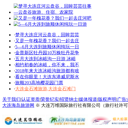
·
梦寻大连庄河云盘谷，回眸芸芸
·
又是一年槐花香？我们一起去庄
·
5—6月大连到旅顺休闲纯玩一日
·
金普新区牡丹园10万株牡丹花争
·
五月大连到冰峪沟一日游 冰峪
·
相约初春的冰峪，你不来，我不
·
2018年来大连冰峪沟旅游都有啥
·
看在你眼里！大连东港威尼斯水
·
旅顺203高地樱花园门票
·
大连金石滩旅游,大连金石滩门
关于我们
|
认证资质
|
荣誉纪实
|
招贤纳士
|
媒体报道
|
版权声明
|
广告
大连海岛旅游网
※ 大连万维国际旅行社有限公司（旅行社许可证号：