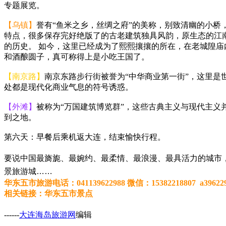
专题展览。
【乌镇】
誉有“鱼米之乡，丝绸之府”的美称，别致清幽的小
特点，很多保存完好绝版了的古老建筑独具风韵，原生态的江
的历史。 如今，这里已经成为了熙熙攘攘的所在，在老城隍
和酒酿圆子，真可称得上是小吃王国了。
【南京路】
南京东路步行街被誉为“中华商业第一街”，这里
处都是现代化商业气息的符号诱惑。
【外滩】
被称为“万国建筑博览群”，这些古典主义与现代主
到之地。
第六天：早餐后乘机返大连，结束愉快行程。
要说中国最旖旎、最婉约、最柔情、最浪漫、最具活力的城市，
景旅游城……
华东五市旅游电话：041139622988 微信：15382218807 a396229
相关链接：华东五市景点
------
大连海岛旅游网
编辑