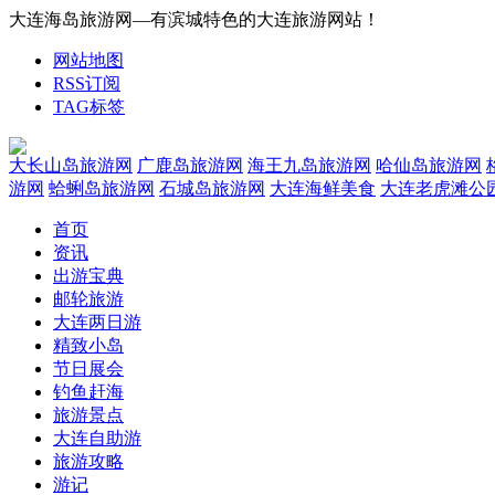
大连海岛旅游网—有滨城特色的大连旅游网站！
网站地图
RSS订阅
TAG标签
大长山岛旅游网
广鹿岛旅游网
海王九岛旅游网
哈仙岛旅游网
游网
蛤蜊岛旅游网
石城岛旅游网
大连海鲜美食
大连老虎滩公
首页
资讯
出游宝典
邮轮旅游
大连两日游
精致小岛
节日展会
钓鱼赶海
旅游景点
大连自助游
旅游攻略
游记