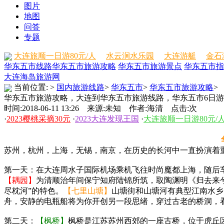
图片
地图
问答
专题
大连旅顺一日游80元/人
水云涧水乐园
大连游艇
金石
华东五市线路
华东五市旅游攻略
华东五市旅游景点
华东五市指
大连海岛旅游网
当前位置:
>
国内旅游线路
>
华东五市
>
华东五市旅游攻略
>
华东五市旅游攻略，大连到华东五市旅游线路，华东五市6日游
时间:2018-06-11 13:26 来源:未知 作者:海清 点击:
次
·
2023樱桃采摘30元
·
2023大连发现王国
·
大连旅顺一日游80元/
苏州，杭州，上海，无锡，南京，在历史的长河中一直扮演着
第一天：在大连周水子国际机场乘机飞往时尚魔都上海，随后
【耦园】
为清顺治年间保宁知府陆锦所筑，取陶渊明《归去来兮
尽枕河”的特色。
【七里山塘】
山塘街和山塘河有典型江南水乡
舟，安静的电瓶船将为你开创另一段思绪，穿过古老的桥洞，
第二天：
【枫桥】
枫桥是江苏苏州西郊的一座古桥，位于虎丘