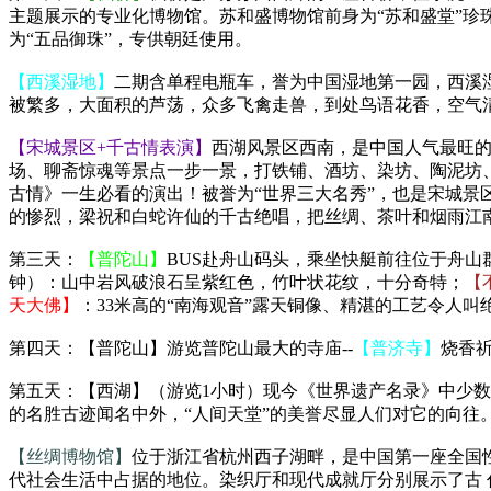
主题展示的专业化博物馆。苏和盛博物馆前身为“苏和盛堂”珍
为“五品御珠”，专供朝廷使用。
【西溪湿地】
二期含单程电瓶车，誉为中国湿地第一园，西溪
被繁多，大面积的芦荡，众多飞禽走兽，到处鸟语花香，空气
【宋城景区+千古情表演】
西湖风景区西南，是中国人气最旺
场、聊斋惊魂等景点一步一景，打铁铺、酒坊、染坊、陶泥坊
古情》一生必看的演出！被誉为“世界三大名秀”，也是宋城
的惨烈，梁祝和白蛇许仙的千古绝唱，把丝绸、茶叶和烟雨江
第三天：
【普陀山】
BUS赴舟山码头，乘坐快艇前往位于舟山
钟）：山中岩风破浪石呈紫红色，竹叶状花纹，十分奇特；
【
天大佛】
：33米高的“南海观音”露天铜像、精湛的工艺令人
第四天：【普陀山】游览普陀山最大的寺庙--
【普济寺】
烧香
第五天：【西湖】（游览1小时）现今《世界遗产名录》中少数
的名胜古迹闻名中外，“人间天堂”的美誉尽显人们对它的向
【丝绸博物馆】
位于浙江省杭州西子湖畔，是中国第一座全国
代社会生活中占据的地位。染织厅和现代成就厅分别展示了古