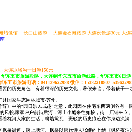
滩蜡像馆
长白山旅游
大连金石滩旅游
大连夜景游30元
大连
南
人
·
大连冰峪沟一日游150元
华东五市旅游攻略，大连到华东五市旅游线路，华东五市6日游
华东五市旅游电话：041139622988 微信：15382218807 a3962298
重要的历史角色，有着很深的历史文化，暑假来临，带着孩子一
车赴国家生态园林城市-苏州。
辞》中的“园日涉以成趣”之意，此园因在住宅东西两侧各有一
的风貌,家家户户前街后河，河上小船来往如梭，街上店铺林立
看着枕河人家的生活，粉墙黛瓦，斑驳的历史痕迹在你身边流淌
区枫桥街道，跨上塘河。枫桥以唐代诗人张继的七绝《枫桥夜泊