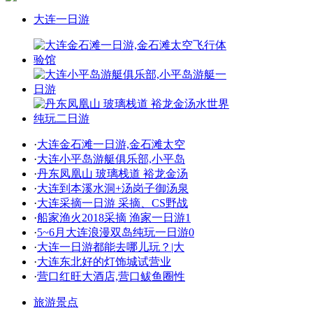
大连一日游
·
大连金石滩一日游,金石滩太空
·
大连小平岛游艇俱乐部,小平岛
·
丹东凤凰山 玻璃栈道 裕龙金汤
·
大连到本溪水洞+汤岗子御汤泉
·
大连采摘一日游 采摘、CS野战
·
船家渔火2018采摘 渔家一日游1
·
5~6月大连浪漫双岛纯玩一日游0
·
大连一日游都能去哪儿玩？|大
·
大连东北好的灯饰城试营业
·
营口红旺大酒店,营口鲅鱼圈性
旅游景点