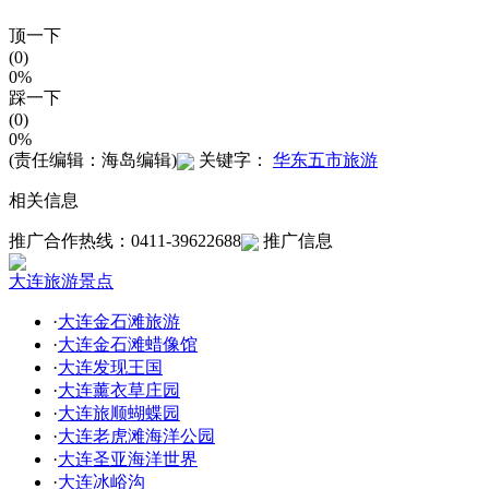
顶一下
(0)
0%
踩一下
(0)
0%
(责任编辑：海岛编辑)
关键字：
华东五市旅游
相关信息
推广合作热线：0411-39622688
推广信息
大连旅游景点
·
大连金石滩旅游
·
大连金石滩蜡像馆
·
大连发现王国
·
大连薰衣草庄园
·
大连旅顺蝴蝶园
·
大连老虎滩海洋公园
·
大连圣亚海洋世界
·
大连冰峪沟