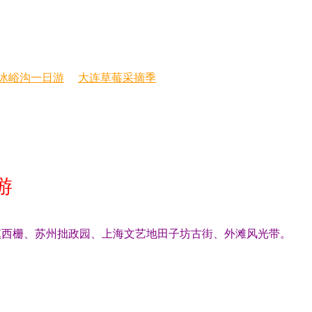
冰峪沟一日游
大连草莓采摘季
游
镇西栅、苏州拙政园、上海文艺地田子坊古街、外滩风光带。