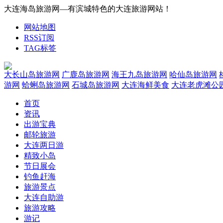
大连海岛旅游网—有滨城特色的大连旅游网站！
网站地图
RSS订阅
TAG标签
大长山岛旅游网
广鹿岛旅游网
海王九岛旅游网
哈仙岛旅游网
游网
蛤蜊岛旅游网
石城岛旅游网
大连海鲜美食
大连老虎滩公
首页
资讯
出游宝典
邮轮旅游
大连两日游
精致小岛
节日展会
钓鱼赶海
旅游景点
大连自助游
旅游攻略
游记