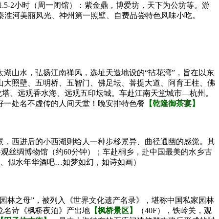
1.5-2小时（周一闭馆）：紫金鼎，博爱坊，天下为公坊等。游
桥、秦淮河美丽风光、神州第一照壁、自费品尝特色风味小吃。
。
湖山水，弘扬江南禅风，选址天造地设的“拈花湾”，旨在以东
山大照壁、五明桥、五智门、佛足坛、菩提大道、阿育王柱、佛
龙塔、远观香水海、远观五印坛城。车赴江南天堂城市—杭州。
好一处名不虚传的人间天堂！晚安排特色餐
【乾隆御茶宴】
景，西进后的小西湖则给人一种步移景异、曲径通幽的感觉。其
参观丝绸博物馆（约60分钟）；车赴桐乡，赴中国最美的水乡古
影、似水年华酒吧…如梦如幻，如诗如画）
园林之母”，被列入《世界文化遗产名录》，堪称中国私家园林
览名诗《枫桥夜泊》产出地
【枫桥景区】
（40F），铁岭关，观