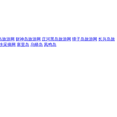
岛旅游网
财神岛旅游网
庄河黑岛旅游网
獐子岛旅游网
长兴岛旅
连采摘网
塞里岛
乌蟒岛
凤鸣岛