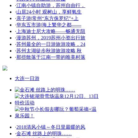
·
江南小镇自助游，苏州自由行，
·
山居24小时 观树山，享鲜氧生
·
亲子游|常州“东方侏罗纪”+上
·
华东五市游|海上繁华之都——
·
上海迪士尼大攻略——畅通无阻
·
漫游苏州，2019苏州小资出行旅
·
苏州最全的一日游旅游攻略，24
·
苏州太湖徒步秋游旅游攻略 秋
·
那些散落于江南一带的唯美村落
大连一日游
·
2018清风小镇～冬日里最暖的风
·
金石滩 丝路上的明珠……