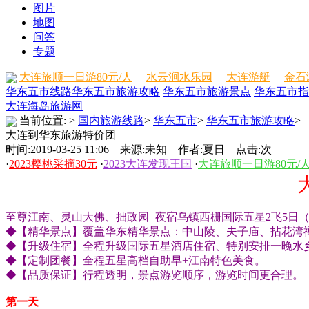
图片
地图
问答
专题
大连旅顺一日游80元/人
水云涧水乐园
大连游艇
金石
华东五市线路
华东五市旅游攻略
华东五市旅游景点
华东五市指
大连海岛旅游网
当前位置:
>
国内旅游线路
>
华东五市
>
华东五市旅游攻略
>
大连到华东旅游特价团
时间:2019-03-25 11:06 来源:未知 作者:夏日 点击:
次
·
2023樱桃采摘30元
·
2023大连发现王国
·
大连旅顺一日游80元/
至尊江南、灵山大佛、拙政园+夜宿乌镇西栅国际五星2飞5日
◆【精华景点】覆盖华东精华景点：中山陵、夫子庙、拈花湾
◆【升级住宿】全程升级国际五星酒店住宿、特别安排一晚水
◆【定制团餐】全程五星高档自助早+江南特色美食。
◆【品质保证】行程透明，景点游览顺序，游览时间更合理。
第一天