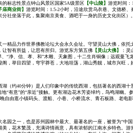
表的标志性景点钟山风景区国家5A级景区
【中山陵】
游览时间：
子庙商业街】
游览时间：1.5-2小时，沿途欣赏乌衣巷、文德
京分社坐落于此，集聚南京美食、酒吧于一身的历史文化街区）
又一精品力作世界佛教论坛大会永久会址。守望灵山大佛，依托太
，让智有所益，让思有所归。游览东方第五佛
【灵山大佛】
：灵
界、“净、信、孝、和”木雕、天象图，十二生肖铜像；远观曼飞
隍阁，举目四望，穹宇莽苍，大地坦荡，湖山秀靓，城市兴旺，
西湖（约40分钟）是人们印象中的传统西湖，包括著名的西湖十
陆地“有意”的“亲近”接触。更有湖边花木芳姿绰约，鸟鸣湖幽。
（晚自由逛小镇码头、渡船、小巷、小桥流水、青石板路、老电
大名园之一，也是苏州园林中最大、最著名的一座，被誉为“中国
精美，花木繁茂，充满诗情画意，具有浓郁的江南水乡特色。游