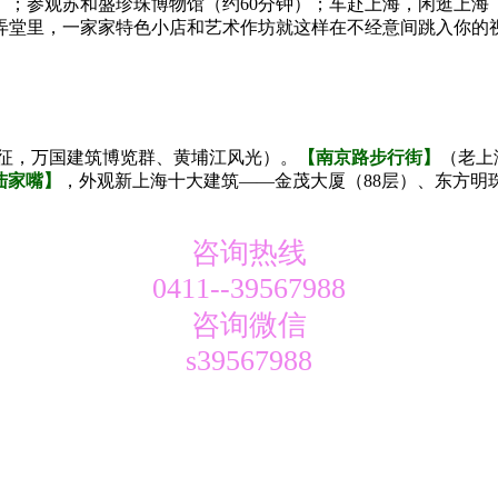
；参观苏和盛珍珠博物馆（约60分钟）；车赴上海，闲逛上海
弄堂里，一家家特色小店和艺术作坊就这样在不经意间跳入你的
征，万国建筑博览群、黄埔江风光）。
【南京路步行街】
（老上
陆家嘴】
，外观新上海十大建筑——金茂大厦（88层）、东方明
咨询热线
0411--39567988
咨询微信
s39567988