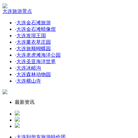
大连旅游景点
·
大连金石滩旅游
·
大连金石滩蜡像馆
·
大连发现王国
·
大连薰衣草庄园
·
大连旅顺蝴蝶园
·
大连老虎滩海洋公园
·
大连圣亚海洋世界
·
大连冰峪沟
·
大连森林动物园
·
大连横山寺
最新资讯
·
大连到华东旅游特价团