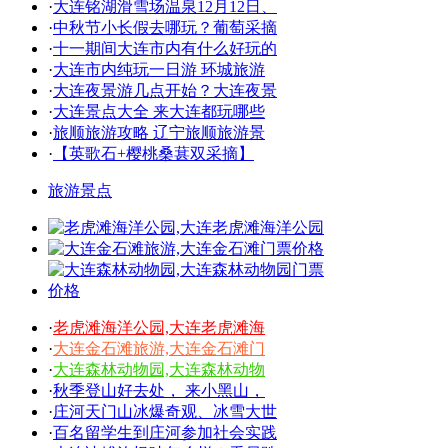
·
大连铭湖滑雪场温泉12月12日、
·
中秋节小长假去哪玩？葡萄采摘
·
十一期间大连市内有什么好玩的
·
大连市内纯玩一日游 环城旅游
·
大连夜景游几点开始？大连夜景
·
大连景点大全 来大连都玩哪些
·
旅顺旅游攻略 辽宁旅顺旅游景
·
【英歌石+樱桃桑葚双采摘】
旅游景点
·
老虎滩海洋公园,大连老虎滩海
·
大连金石滩旅游,大连金石滩门
·
大连森林动物园,大连森林动物
·
秋季登山好去处， 来小黑山，
·
庄河天门山冰爆奇观、冰雪大世
·
百名留学生到庄河参加社会实践