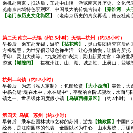
乘机赴南京，抵达后，车赴中山陵，游览南京具历史、文化代
览南京古城特色景观区、中国最大的传统古街市
【秦淮河—夫
【老门东历史文化街区
】（老南京历史的真实再现，德云社南
第二天
南京—无锡（约2.5小时）无锡—杭州（约3.5小时）
早餐后，乘车赴无锡，游览
【拈花湾】
，灵山集团继梵宫后的
方禅智慧，为世界倡导绿色禅生活，让心身愉悦，让情有所托
手印、灵山大佛等。“九龙灌浴”表演；灵山新景梵宫：华藏世
游览
【城隍阁】
，揽杭州江、山、湖、城之胜。上吴山，登城
杭州—乌镇（约1.5小时）
早餐后，为您《私人定制》：包船欣赏
【大小西湖】
美景，大
中杨公堤“堤在水中，水在堤中”，平整的台阶式驳坎，水面与
镇之一、世界级休闲度假小镇
【乌镇西栅景区】
｛约2小时｝
第四天 乌镇—苏州（约2小时）
早餐后，乘车赴园林城市之称的苏州，游览
【拙政园】
中国四
经典，是江南园林的代表，全园以水为中心，山水萦绕，厅榭