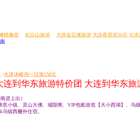
滩蜡像馆
长白山旅游
大连金石滩旅游
大连夜景游30元
大连
南
人
·
大连冰峪沟一日游150元
大连到华东旅游特价团 大连到华东旅
（南进上出）
禅意小镇、灵山大佛、城隍阁、VIP包船游览【大小西湖】、乌
乡乌镇西栅外住宿。