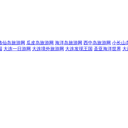
格仙岛旅游网
瓜皮岛旅游网
海洋岛旅游网
西中岛旅游网
小长山
园
大连一日游网
大连境外旅游网
大连发现王国
圣亚海洋世界
大