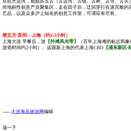
京杭大运河，观姑苏五古（古运河、古镇、古桥、古寺、古关）
尚地标性创意产业聚集区，走在田子坊，迂回穿行在迷宫般的
艺品，以及众多沪上知名的创意工作室，可谓应有尽有。
第五天 苏州—上海（约1.5小时）
上海大连
早餐后，游
【外滩风光带】
（百年上海滩的标志和象
游览时间约2小时）。远观新上海的代表上海CBD
【浦东新区·
------
大连海岛旅游网
编辑
顶一下