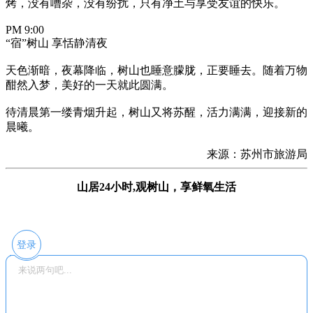
烤，没有嘈杂，没有纷扰，只有净土与享受友谊的快乐。
PM 9:00
“宿”树山 享恬静清夜
天色渐暗，夜幕降临，树山也睡意朦胧，正要睡去。随着万物
酣然入梦，美好的一天就此圆满。
待清晨第一缕青烟升起，树山又将苏醒，活力满满，迎接新的
晨曦。
来源：苏州市旅游局
山居24小时,观树山，享鲜氧生活
登录