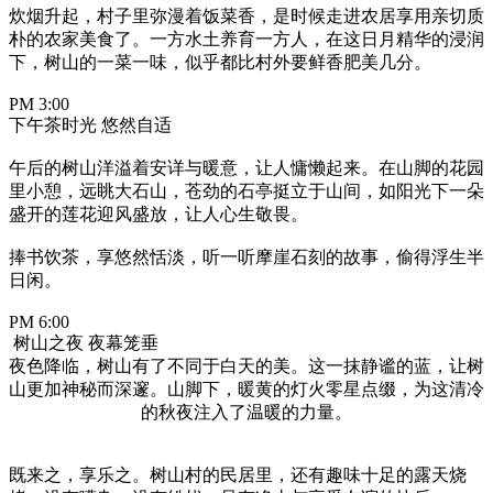
炊烟升起，村子里弥漫着饭菜香，是时候走进农居享用亲切质
朴的农家美食了。一方水土养育一方人，在这日月精华的浸润
下，树山的一菜一味，似乎都比村外要鲜香肥美几分。
PM 3:00
下午茶时光 悠然自适
午后的树山洋溢着安详与暖意，让人慵懒起来。在山脚的花园
里小憩，远眺大石山，苍劲的石亭挺立于山间，如阳光下一朵
盛开的莲花迎风盛放，让人心生敬畏。
捧书饮茶，享悠然恬淡，听一听摩崖石刻的故事，偷得浮生半
日闲。
PM 6:00
树山之夜 夜幕笼垂
夜色降临，树山有了不同于白天的美。这一抹静谧的蓝，让树
山更加神秘而深邃。山脚下，暖黄的灯火零星点缀，为这清冷
的秋夜注入了温暖的力量。
既来之，享乐之。树山村的民居里，还有趣味十足的露天烧