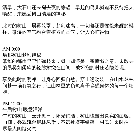
清早，大石山还未褪去夜的静谧，早起的鸟儿就迫不及待把人
唤醒，来感受树山清晨的神秘。
此时的树山，晨雾笼罩，梦幻迷离，一切都还是惺忪未醒的模
样。微湿的空气融合着植被的香气，让人心旷神怡。
AM 9:00
晨起树山梦幻神秘
繁华的都市早已忙碌起来，树山却还是一番慵懒之意。未散去
的晨雾如柔软的轻纱萦绕在山间，被怀抱的村庄若隐若现。
享受此时的明净，让身心回归自然。穿上运动装，在山水丛林
间赴一场有氧之行，让山林里的负氧离子唤醒身体的每一个细
胞。
PM 12:00
午后树山 暖意洋洋
午时的树山，云开见日，阳光铺洒，树山也露出真实的面容。
山间，叠翠流金层林尽染，不远处楼宇错落，村民时来时往，
尽是人间烟火气。