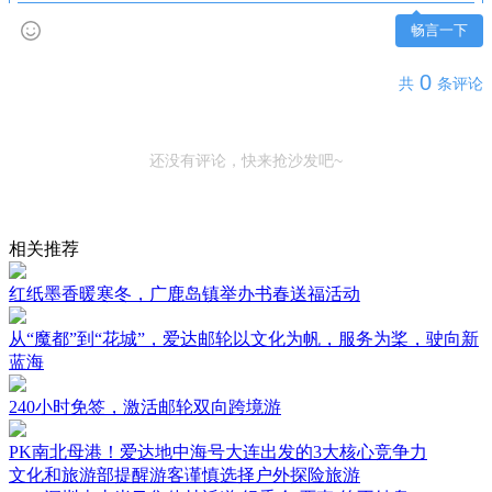
畅言一下
0
共
条评论
还没有评论，快来抢沙发吧~
相关推荐
红纸墨香暖寒冬，广鹿岛镇举办书春送福活动
从“魔都”到“花城”，爱达邮轮以文化为帆，服务为桨，驶向新
蓝海
240小时免签，激活邮轮双向跨境游
PK南北母港！爱达地中海号大连出发的3大核心竞争力
文化和旅游部提醒游客谨慎选择户外探险旅游