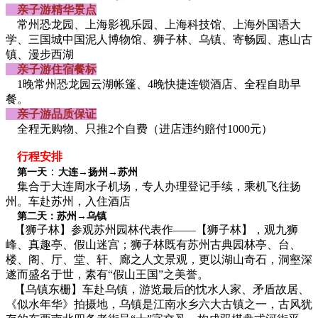
亲子游精华景点
常州恐龙园、上海影视乐园、上海科技馆、上海外国语大
学、三国城中国泥人博物馆、狮子林、乌镇、寄畅园、惠山古
镇、漫步西湖
亲子游住宿餐标
1晚常州恐龙园云湖帐篷、4晚快捷连锁酒店、全程自助早
餐。
亲子游品质保证
全程无购物、只推2个自费（进店违约赔付1000元）
行程安排
：
第一天
大连→扬州→苏州
集合于大连周水子机场，专人办理登记手续，乘机飞往扬
州。车赴苏州，入住酒店
第二天：苏州→乌镇
【狮子林】参观苏州园林代表作——【狮子林】，观九狮
峰、真趣亭、假山迷宫；狮子林既有苏州古典园林亭、台、
楼、阁、厅、堂、轩、廊之人文景观，更以湖山奇石，洞壑深
遂而盛名于世，素有“假山王国”之美誉。
【乌镇东栅】车赴乌镇，游览最后的忱水人家、矛盾故居、
《似水年华》拍摄地，乌镇是江南水乡六大古镇之一，古风犹