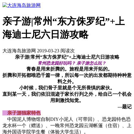
亲子游|常州“东方侏罗纪”+上
海迪士尼六日游攻略
大连海岛旅游网 2019-03-23 阅读
次
亲子游|常州“东方侏罗纪”+上海迪士尼六日游攻略
常州恐龙园好玩吗？ 亲子游怎么玩？
青春是用来折腾的。旅程是用来开拓的。
折腾和开拓都唯恐千篇一律，所以每一次的出发都期待种种意
料之外。
小时候，我们骨子里就是个无所畏惧的家伙。
直到某一天，我们依旧混迹于家长行列之外，给自己一个机会
用刺激找知觉。
---题记
亲子游独家特色
中国泥人博物馆自制DIY小泥人（可带回）、恐龙园特色恐
龙水杯一个（赠送）、一晚常州恐龙园云湖帐篷（住宿）、上
海外国语学院学生餐（体验大学生活）。