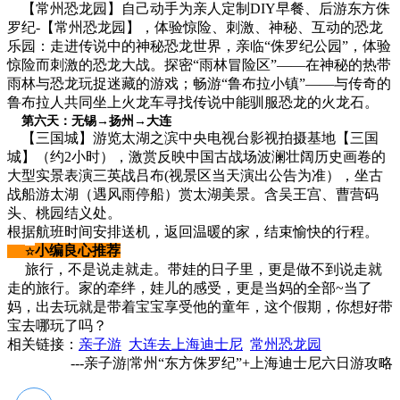
【常州恐龙园】自己动手为亲人定制DIY早餐、后游东方侏
罗纪-【常州恐龙园】，体验惊险、刺激、神秘、互动的恐龙
乐园：走进传说中的神秘恐龙世界，亲临“侏罗纪公园”，体验
惊险而刺激的恐龙大战。探密“雨林冒险区”——在神秘的热带
雨林与恐龙玩捉迷藏的游戏；畅游“鲁布拉小镇”——与传奇的
鲁布拉人共同坐上火龙车寻找传说中能驯服恐龙的火龙石。
第六天：无锡→扬州→大连
【三国城】游览太湖之滨中央电视台影视拍摄基地【三国
城】（约2小时），激赏反映中国古战场波澜壮阔历史画卷的
大型实景表演三英战吕布(视景区当天演出公告为准），坐古
战船游太湖（遇风雨停船）赏太湖美景。含吴王宫、曹营码
头、桃园结义处。
根据航班时间安排送机，返回温暖的家，结束愉快的行程。
小编良心推荐
☆
旅行，不是说走就走。带娃的日子里，更是做不到说走就
走的旅行。家的牵绊，娃儿的感受，更是当妈的全部~当了
妈，出去玩就是带着宝宝享受他的童年，这个假期，你想好带
宝去哪玩了吗？
相关链接：
亲子游
大连去上海迪士尼
常州恐龙园
---亲子游|常州“东方侏罗纪”+上海迪士尼六日游攻略