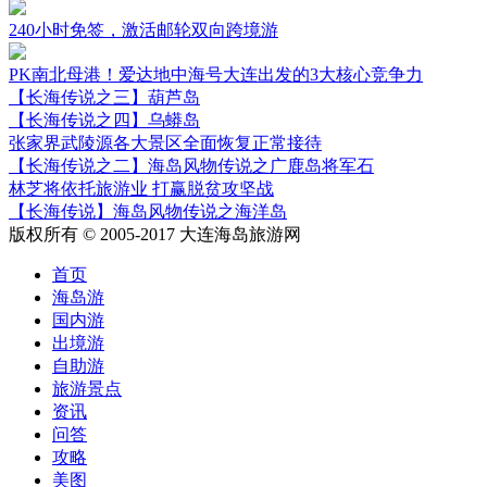
240小时免签，激活邮轮双向跨境游
PK南北母港！爱达地中海号大连出发的3大核心竞争力
【长海传说之三】葫芦岛
【长海传说之四】乌蟒岛
张家界武陵源各大景区全面恢复正常接待
【长海传说之二】海岛风物传说之广鹿岛将军石
林芝将依托旅游业 打赢脱贫攻坚战
【长海传说】海岛风物传说之海洋岛
版权所有 © 2005-2017 大连海岛旅游网
首页
海岛游
国内游
出境游
自助游
旅游景点
资讯
问答
攻略
美图