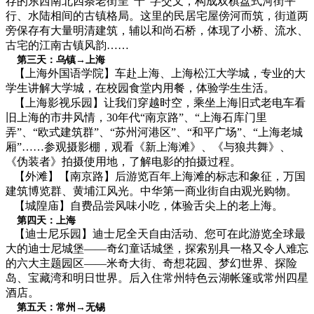
存的东西南北四条老街呈“十”字交叉，构成双棋盘式河街平
行、水陆相间的古镇格局。这里的民居宅屋傍河而筑，街道两
旁保存有大量明清建筑，辅以和尚石桥，体现了小桥、流水、
古宅的江南古镇风韵……
第三天：乌镇→上海
【上海外国语学院】车赴上海、上海松江大学城，专业的大
学生讲解大学城，在校园食堂内用餐，体验学生生活。
【上海影视乐园】让我们穿越时空，乘坐上海旧式老电车看
旧上海的市井风情，30年代“南京路”、“上海石库门里
弄”、“欧式建筑群”、“苏州河港区”、“和平广场”、“上海老城
厢”……参观摄影棚，观看《新上海滩》、《与狼共舞》、
《伪装者》拍摄使用地，了解电影的拍摄过程。
【外滩】【南京路】后游览百年上海滩的标志和象征，万国
建筑博览群、黄埔江风光。中华第一商业街自由观光购物。
【城隍庙】自费品尝风味小吃，体验舌尖上的老上海。
第四天：上海
【迪士尼乐园】迪士尼全天自由活动、您可在此游览全球最
大的迪士尼城堡——奇幻童话城堡，探索别具一格又令人难忘
的六大主题园区——米奇大街、奇想花园、梦幻世界、探险
岛、宝藏湾和明日世界。后入住常州特色云湖帐篷或常州四星
酒店。
第五天：常州→无锡