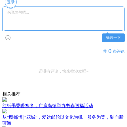
登录
畅言一下
0
共
条评论
还没有评论，快来抢沙发吧~
相关推荐
红纸墨香暖寒冬，广鹿岛镇举办书春送福活动
从“魔都”到“花城”，爱达邮轮以文化为帆，服务为桨，驶向新
蓝海