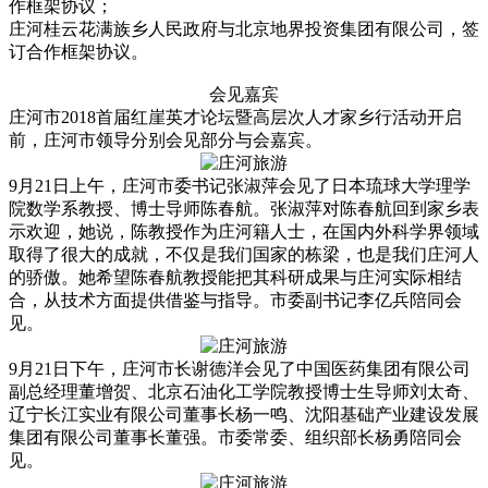
作框架协议；
庄河桂云花满族乡人民政府与北京地界投资集团有限公司，签
订合作框架协议。
会见嘉宾
庄河市2018首届红崖英才论坛暨高层次人才家乡行活动开启
前，庄河市领导分别会见部分与会嘉宾。
9月21日上午，庄河市委书记张淑萍会见了日本琉球大学理学
院数学系教授、博士导师陈春航。张淑萍对陈春航回到家乡表
示欢迎，她说，陈教授作为庄河籍人士，在国内外科学界领域
取得了很大的成就，不仅是我们国家的栋梁，也是我们庄河人
的骄傲。她希望陈春航教授能把其科研成果与庄河实际相结
合，从技术方面提供借鉴与指导。市委副书记李亿兵陪同会
见。
9月21日下午，庄河市长谢德洋会见了中国医药集团有限公司
副总经理董增贺、北京石油化工学院教授博士生导师刘太奇、
辽宁长江实业有限公司董事长杨一鸣、沈阳基础产业建设发展
集团有限公司董事长董强。市委常委、组织部长杨勇陪同会
见。