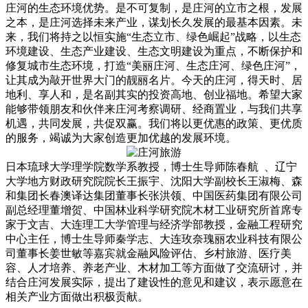
庄河的生态环境优势。是不可复制，是庄河的立市之根，发展
之本，是庄河选择未来产业，谋划长久发展的最基本因素。未
来，我们将持之以恒实施“生态立市、绿色崛起”战略，以生态
环境建设、生态产业建设、生态文明建设为重点，不断保护和
修复城市生态环境，打造“美丽庄河、生态庄河、绿色庄河”，
让其成为敲开世界大门的靓丽名片。今天的庄河，得天时、居
地利、享人和，是名副其实的投资高地、创业福地。希望大家
能够带领朋友和伙伴来庄河考察调研、经商置业，与我们共享
机遇，共同发展，共促双赢。我们将以更优惠的政策、更优质
的服务，竭诚为大家创造更加优越的发展环境。
日本琉球大学理学院数学系教授，博士生导师陈春航 、辽宁
大学地方财政研究院院长王振宇、沈阳大学副校长王淑梅、森
和集团长春澳译达集团董事长张洪领、中国医药集团有限公司
副总经理董增贺、中国林业科学研究院木材工业研究所首席专
家于文吉、大连理工大学管理与经济学部教授，金融工程研究
中心主任，博士生导师秦学志、大连玫奈瑰丽农业科技有限公
司董事长姜世敏等嘉宾就金融风险评估、乡村旅游、医疗美
容、人才培养、养老产业、木材加工等方面做了交流研讨，并
结合庄河发展实际，提出了建设性的意见和建议，表示愿意在
相关产业方面做出积极贡献。