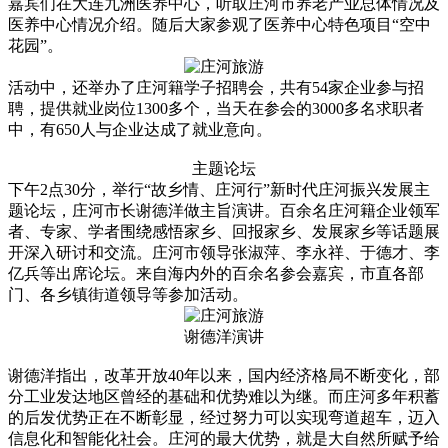
嘉宾们在大连九洲医养中心，听取庄河市养老产业总体情况及
医养中心情况介绍。随后大家参观了医养中心特色项目“空中
花园”。
活动中，还举办了庄河籍学子招聘会，共有54家企业参与招
聘，提供就业岗位1300多个，当天在参会的3000多名求职者
中，有650人与企业达成了就业意向。
主题论坛
下午2点30分，举行“故乡情、庄河行”新时代庄河振兴发展主
题论坛，庄河市长谢德洋做主旨演讲。百余名庄河籍企业领军
者、专家、学者围绕感悟家乡、回报家乡、发展家乡等话题展
开深入研讨和交流。庄河市领导张淑萍、李永祥、于德才、李
亿兵等出席论坛。来自海内外的百余名参会嘉宾，市直各部
门、各乡镇街道领导等参加活动。
谢德洋演讲
谢德洋指出，改革开放40年以来，国内经济格局不断变化，部
分工业发达地区曾经的基础和优势难以为继。而庄河多年积蓄
的后发优势正在不断彰显，经过努力可以实现弯道超车，迈入
信息化和智能化社会。庄河的最大优势，就是大自然所赋予给