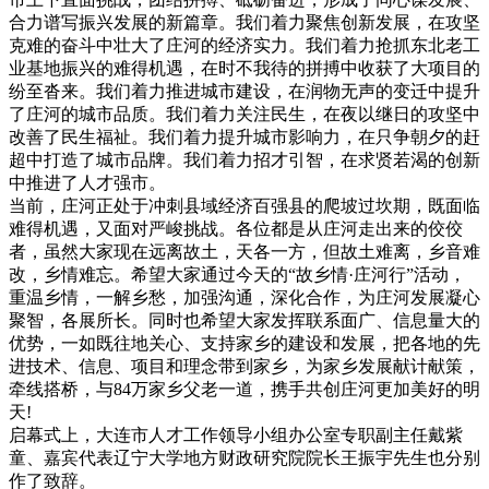
合力谱写振兴发展的新篇章。我们着力聚焦创新发展，在攻坚
克难的奋斗中壮大了庄河的经济实力。我们着力抢抓东北老工
业基地振兴的难得机遇，在时不我待的拼搏中收获了大项目的
纷至沓来。我们着力推进城市建设，在润物无声的变迁中提升
了庄河的城市品质。我们着力关注民生，在夜以继日的攻坚中
改善了民生福祉。我们着力提升城市影响力，在只争朝夕的赶
超中打造了城市品牌。我们着力招才引智，在求贤若渴的创新
中推进了人才强市。
当前，庄河正处于冲刺县域经济百强县的爬坡过坎期，既面临
难得机遇，又面对严峻挑战。各位都是从庄河走出来的佼佼
者，虽然大家现在远离故土，天各一方，但故土难离，乡音难
改，乡情难忘。希望大家通过今天的“故乡情·庄河行”活动，
重温乡情，一解乡愁，加强沟通，深化合作，为庄河发展凝心
聚智，各展所长。同时也希望大家发挥联系面广、信息量大的
优势，一如既往地关心、支持家乡的建设和发展，把各地的先
进技术、信息、项目和理念带到家乡，为家乡发展献计献策，
牵线搭桥，与84万家乡父老一道，携手共创庄河更加美好的明
天!
启幕式上，大连市人才工作领导小组办公室专职副主任戴紫
童、嘉宾代表辽宁大学地方财政研究院院长王振宇先生也分别
作了致辞。