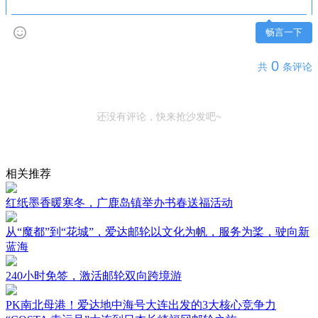
畅言一下
0
共
条评论
还没有评论，快来抢沙发吧~
相关推荐
红纸墨香暖寒冬，广鹿岛镇举办书春送福活动
从“魔都”到“花城”，爱达邮轮以文化为帆，服务为桨，驶向新
蓝海
240小时免签，激活邮轮双向跨境游
PK南北母港！爱达地中海号大连出发的3大核心竞争力