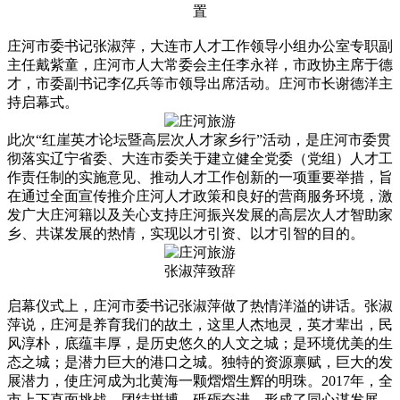
置
庄河市委书记张淑萍，大连市人才工作领导小组办公室专职副
主任戴紫童，庄河市人大常委会主任李永祥，市政协主席于德
才，市委副书记李亿兵等市领导出席活动。庄河市长谢德洋主
持启幕式。
此次“红崖英才论坛暨高层次人才家乡行”活动，是庄河市委贯
彻落实辽宁省委、大连市委关于建立健全党委（党组）人才工
作责任制的实施意见、推动人才工作创新的一项重要举措，旨
在通过全面宣传推介庄河人才政策和良好的营商服务环境，激
发广大庄河籍以及关心支持庄河振兴发展的高层次人才智助家
乡、共谋发展的热情，实现以才引资、以才引智的目的。
张淑萍致辞
启幕仪式上，庄河市委书记张淑萍做了热情洋溢的讲话。张淑
萍说，庄河是养育我们的故土，这里人杰地灵，英才辈出，民
风淳朴，底蕴丰厚，是历史悠久的人文之城；是环境优美的生
态之城；是潜力巨大的港口之城。独特的资源禀赋，巨大的发
展潜力，使庄河成为北黄海一颗熠熠生辉的明珠。2017年，全
市上下直面挑战，团结拼搏、砥砺奋进，形成了同心谋发展、