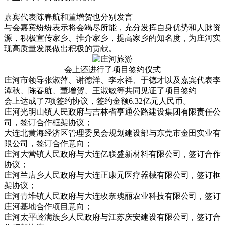
嘉宾代表陈春航和董增贺也分别发言
与会嘉宾纷纷表示将会竭尽所能，充分发挥自身优势和人脉资
源，积极宣传家乡、推介家乡，提高家乡的知名度，为庄河实
现高质量发展做出积极的贡献。
会上还进行了项目签约仪式
庄河市领导张淑萍、谢德洋、李永祥、于德才以及嘉宾代表李
潭秋、陈春航、董增贺、王淑敏等共同见证了项目签约
会上达成了7项签约协议，签约金额6.32亿元人民币。
庄河光明山镇人民政府与吉林省亨通公路建设集团有限责任公
司，签订合作框架协议；
大连北黄海经济区管理委员会规划建设部与东莞市金田实业有
限公司，签订合作意向；
庄河大营镇人民政府与大连亿联盛新材料有限公司，签订合作
协议；
庄河兰店乡人民政府与大连正康元医疗器械有限公司，签订框
架协议；
庄河青堆镇人民政府与大连玫奈瑰丽农业科技有限公司，签订
庄河基地合作项目意向；
庄河太平岭满族乡人民政府与江苏庆安建设有限公司，签订合