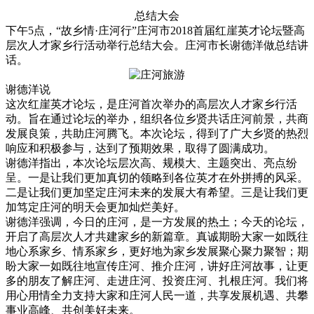
总结大会
下午5点，“故乡情·庄河行”庄河市2018首届红崖英才论坛暨高
层次人才家乡行活动举行总结大会。庄河市长谢德洋做总结讲
话。
谢德洋说
这次红崖英才论坛，是庄河首次举办的高层次人才家乡行活
动。旨在通过论坛的举办，组织各位乡贤共话庄河前景，共商
发展良策，共助庄河腾飞。本次论坛，得到了广大乡贤的热烈
响应和积极参与，达到了预期效果，取得了圆满成功。
谢德洋指出，本次论坛层次高、规模大、主题突出、亮点纷
呈。一是让我们更加真切的领略到各位英才在外拼搏的风采。
二是让我们更加坚定庄河未来的发展大有希望。三是让我们更
加笃定庄河的明天会更加灿烂美好。
谢德洋强调，今日的庄河，是一方发展的热土；今天的论坛，
开启了高层次人才共建家乡的新篇章。真诚期盼大家一如既往
地心系家乡、情系家乡，更好地为家乡发展聚心聚力聚智；期
盼大家一如既往地宣传庄河、推介庄河，讲好庄河故事，让更
多的朋友了解庄河、走进庄河、投资庄河、扎根庄河。我们将
用心用情全力支持大家和庄河人民一道，共享发展机遇、共攀
事业高峰、共创美好未来。