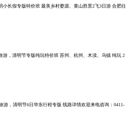
明小长假专版特价班 最美乡村婺源、黄山胜景2飞3日游 合肥往
旅游，清明节专版纯玩特价班 苏州、杭州、木渎、乌镇 纯玩 2
游，清明节6日华东行程专版 线路详情欢迎来电咨询：0411-