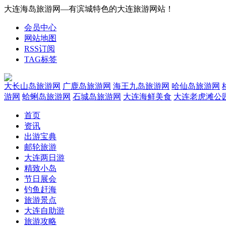
大连海岛旅游网—有滨城特色的大连旅游网站！
会员中心
网站地图
RSS订阅
TAG标签
大长山岛旅游网
广鹿岛旅游网
海王九岛旅游网
哈仙岛旅游网
游网
蛤蜊岛旅游网
石城岛旅游网
大连海鲜美食
大连老虎滩公
首页
资讯
出游宝典
邮轮旅游
大连两日游
精致小岛
节日展会
钓鱼赶海
旅游景点
大连自助游
旅游攻略