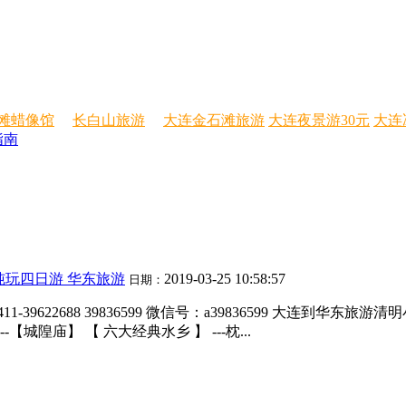
滩蜡像馆
长白山旅游
大连金石滩旅游
大连夜景游30元
大连
指南
纯玩四日游 华东旅游
2019-03-25 10:58:57
日期：
-39622688 39836599 微信号：a39836599 大连到
庙】 【 六大经典水乡 】 ---枕...