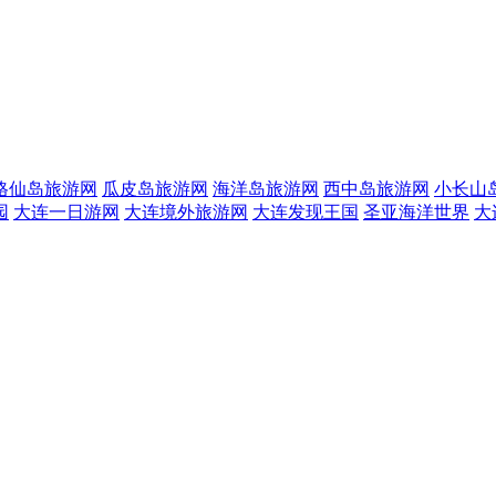
格仙岛旅游网
瓜皮岛旅游网
海洋岛旅游网
西中岛旅游网
小长山
园
大连一日游网
大连境外旅游网
大连发现王国
圣亚海洋世界
大