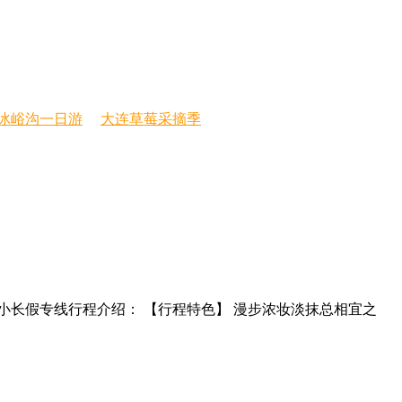
冰峪沟一日游
大连草莓采摘季
华东旅游清明小长假专线行程介绍： 【行程特色】 漫步浓妆淡抹总相宜之