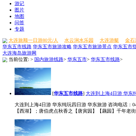
游记
图片
地图
问答
专题
大连旅顺一日游80元/人
水云涧水乐园
大连游艇
金石
华东五市线路
华东五市旅游攻略
华东五市旅游景点
华东五市
大连海岛旅游网
当前位置:
>
国内旅游线路
>
华东五市
>
华东五市线路
>
[
华东五市线路
]
大连到上海4日游 华东
大连到上海4日游 华东纯玩四日游 华东旅游 咨询电话：0411
【西湖】；唐伯虎点秋香之【唐寅园】【藕园】千年老街--【城隍