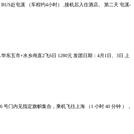
机赴合肥，BUS赴屯溪 （车程约4小时） ,接机后入住酒店。 第二天 屯溪-
： 1.华东五市+水乡甪直2飞6日 1280元 发团日期：4月1日、3日 上
二楼 6 号门内见指定旗帜集合，乘机飞往上海 （1 小时 40 分钟 ），