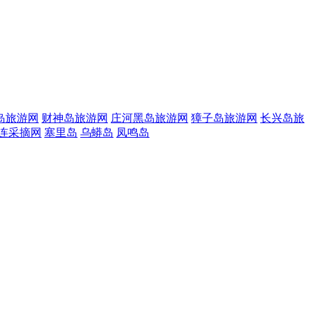
岛旅游网
财神岛旅游网
庄河黑岛旅游网
獐子岛旅游网
长兴岛旅
连采摘网
塞里岛
乌蟒岛
凤鸣岛