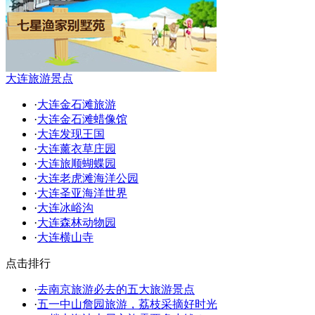
大连旅游景点
·
大连金石滩旅游
·
大连金石滩蜡像馆
·
大连发现王国
·
大连薰衣草庄园
·
大连旅顺蝴蝶园
·
大连老虎滩海洋公园
·
大连圣亚海洋世界
·
大连冰峪沟
·
大连森林动物园
·
大连横山寺
点击排行
·
去南京旅游必去的五大旅游景点
·
五一中山詹园旅游，荔枝采摘好时光