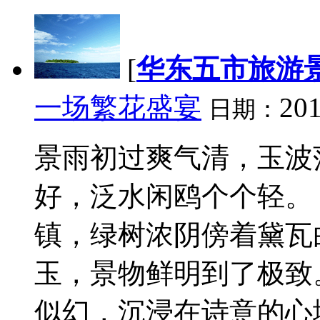
[
华东五市旅游
一场繁花盛宴
201
日期：
景雨初过爽气清，玉波
好，泛水闲鸥个个轻。
镇，绿树浓阴傍着黛瓦
玉，景物鲜明到了极致
似幻，沉浸在诗意的心