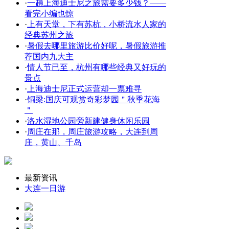
·
一趟上海迪士尼之旅需要多少钱？——
看完小编也惊
·
上有天堂，下有苏杭，小桥流水人家的
经典苏州之旅
·
暑假去哪里旅游比价好呢，暑假旅游推
荐国内九大主
·
情人节已至，杭州有哪些经典又好玩的
景点
·
上海迪士尼正式运营却一票难寻
·
铜梁:国庆可观赏奇彩梦园＂秋季花海
＂
·
洛水湿地公园旁新建健身休闲乐园
·
周庄在那，周庄旅游攻略，大连到周
庄，黄山、千岛
最新资讯
大连一日游