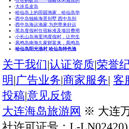
·
住在蚂蚁岛——领略休闲雅致的
·
大连瓜皮岛
·
哈仙岛上的田园渔家，哈仙岛华
·
西中岛独栋海景别墅 西中岛别
·
西中岛海运渔家,为您带来好运
·
黑岛度假村住宿标准及项目费用
·
小长山岛海里鸿度假村，让您生
·
凤鸣岛南海久家财富来，凤鸣岛
·
哈仙岛阳光渔村 哈仙岛特色渔
关于我们
|
认证资质
|
荣誉
明
|
广告业务
|
商家服务
|
客
投稿
|
意见反馈
大连海岛旅游网
※ 大连
社许可证号：L-LN02420