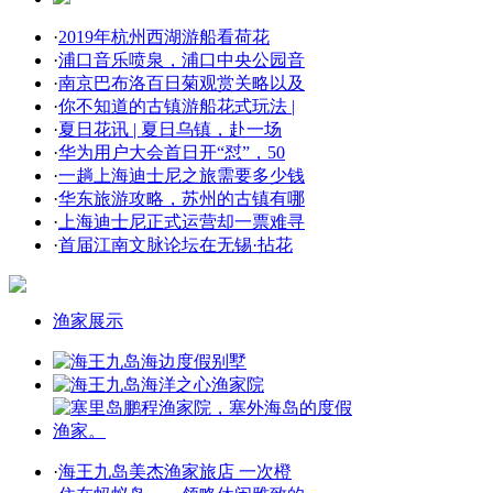
·
2019年杭州西湖游船看荷花
·
浦口音乐喷泉，浦口中央公园音
·
南京巴布洛百日菊观赏关略以及
·
你不知道的古镇游船花式玩法 |
·
夏日花讯 | 夏日乌镇，赴一场
·
华为用户大会首日开“怼”，50
·
一趟上海迪士尼之旅需要多少钱
·
华东旅游攻略，苏州的古镇有哪
·
上海迪士尼正式运营却一票难寻
·
首届江南文脉论坛在无锡·拈花
渔家展示
·
海王九岛美杰渔家旅店 一次橙