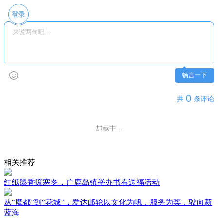
登录
畅言一下
0
共
条评论
加载中...
相关推荐
红纸墨香暖寒冬，广鹿岛镇举办书春送福活动
从“魔都”到“花城”，爱达邮轮以文化为帆，服务为桨，驶向新
蓝海