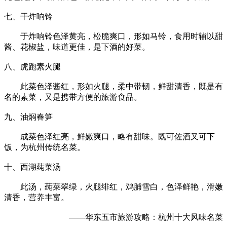
七、干炸响铃
于炸响铃色泽黄亮，松脆爽口，形如马铃，食用时辅以甜
酱、花椒盐，味道更佳，是下酒的好菜。
八、虎跑素火腿
此菜色泽酱红，形如火腿，柔中带韧，鲜甜清香，既是有
名的素菜，又是携带方便的旅游食品。
九、油焖春笋
成菜色泽红亮，鲜嫩爽口，略有甜味。既可佐酒又可下
饭，为杭州传统名菜。
十、西湖莼菜汤
此汤，莼菜翠绿，火腿绯红，鸡脯雪白，色泽鲜艳，滑嫩
清香，营养丰富。
——华东五市旅游攻略：杭州十大风味名菜