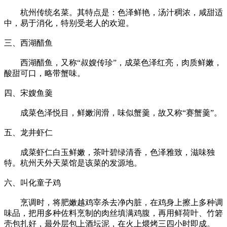
杭州传统名菜。其特点是：色泽鲜艳，汤汁稠浓，咸甜适
中，易于消化，特别受老人的欢迎。
三、西湖醋鱼
西湖醋鱼，又称“叔嫂传珍”，成菜色泽红亮，肉质鲜嫩，
酸甜可口，略带蟹味。
四、宋嫂鱼羹
成菜色泽悦目，鲜嫩润滑，味似蟹羹，故又称“赛蟹羹”。
五、龙井虾仁
成菜虾仁白玉鲜嫩，茶叶碧绿清香，色泽雅致，滋味独
特。杭州天外天菜馆是该菜的发源地。
六、叫化童子鸡
烹调时，将肥嫩越鸡宰杀去净内脏，在鸡身上擦上多种调
味品，把用多种佐料烹制的肉丝填满鸡腹，再用鲜荷叶、竹箬
壳包扎好，最外层包上酒坛泥，在火上煨烤三四小时即成。