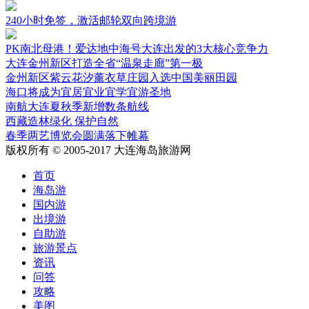
240小时免签，激活邮轮双向跨境游
PK南北母港！爱达地中海号大连出发的3大核心竞争力
大连金州新区打造全省“温泉走廊”第一极
金州新区紫云花汐薰衣草庄园入选中国美丽田园
海口将成为宜居宜业宜学宜游圣地
南航大连夏秋季新增数条航线
西藏造林绿化 保护自然
春季两艺博览会圆满落下帷幕
版权所有 © 2005-2017 大连海岛旅游网
首页
海岛游
国内游
出境游
自助游
旅游景点
资讯
问答
攻略
美图