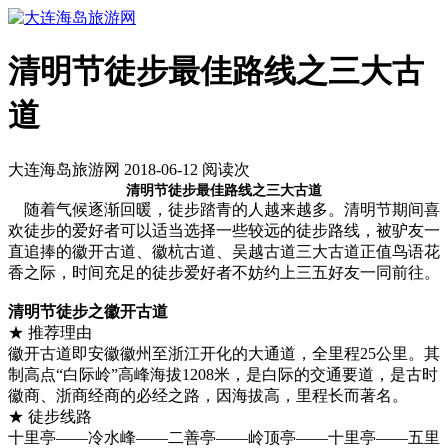
清明节徒步最佳路线之三大古
道
大连海岛旅游网 2018-06-12 阅读
次
清明节徒步最佳路线之三大古道
随着气候逐渐回暖，徒步踏青的人越来越多。清明节期间喜
欢徒步的爱好者可以适当选择一些较远的徒步路线，被驴友一
直追捧的徽开古道、徽杭古道、吴越古道三大古道正值鸟语花
香之际，时间充足的徒步爱好者不妨约上三五好友一同前往。
清明节徒步之徽开古道
★ 推荐理由
徽开古道即安徽徽州至浙江开化的大通道，全里程25公里。其
制高点“白际岭”高峰海拔1208米，是白际的交通要道，是古时
徽商、浙商经商的必经之路，因海拔高，里程长而著名。
★ 徒步线路
十里亭——冷水峰——二善亭——岭顶亭——十里亭——五里