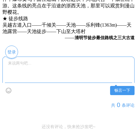
游。这条线的亮点在于沿途的浙西天池，那里可以观赏到漫山
野樱花。
★ 徒步线路
吴越古道入口——千倾关——天池——乐利锋(1363m)——天
池露营——天池徒步——下山至大塔村
——
清明节徒步最佳路线之三大古道
登录
畅言一下
0
共
条评论
还没有评论，快来抢沙发吧~