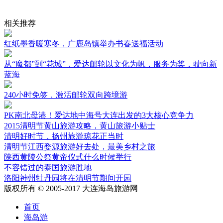
相关推荐
红纸墨香暖寒冬，广鹿岛镇举办书春送福活动
从“魔都”到“花城”，爱达邮轮以文化为帆，服务为桨，驶向新
蓝海
240小时免签，激活邮轮双向跨境游
PK南北母港！爱达地中海号大连出发的3大核心竞争力
2015清明节黄山旅游攻略，黄山旅游小贴士
清明好时节，扬州旅游琼花正当时
清明节江西婺源旅游好去处，最美乡村之旅
陕西黄陵公祭黄帝仪式什么时候举行
不容错过的泰国旅游胜地
洛阳神州牡丹园将在清明节期间开园
版权所有 © 2005-2017 大连海岛旅游网
首页
海岛游