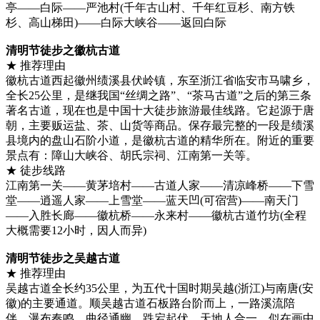
亭——白际——严池村(千年古山村、千年红豆杉、南方铁
杉、高山梯田)——白际大峡谷——返回白际
清明节徒步之徽杭古道
★ 推荐理由
徽杭古道西起徽州绩溪县伏岭镇，东至浙江省临安市马啸乡，
全长25公里，是继我国“丝绸之路”、“茶马古道”之后的第三条
著名古道，现在也是中国十大徒步旅游最佳线路。它起源于唐
朝，主要贩运盐、茶、山货等商品。保存最完整的一段是绩溪
县境内的盘山石阶小道，是徽杭古道的精华所在。附近的重要
景点有：障山大峡谷、胡氏宗祠、江南第一关等。
★ 徒步线路
江南第一关——黄茅培村——古道人家——清凉峰桥——下雪
堂——逍遥人家——上雪堂——蓝天凹(可宿营)——南天门
——入胜长廊——徽杭桥——永来村——徽杭古道竹坊(全程
大概需要12小时，因人而异)
清明节徒步之吴越古道
★ 推荐理由
吴越古道全长约35公里，为五代十国时期吴越(浙江)与南唐(安
徽)的主要通道。顺吴越古道石板路台阶而上，一路溪流陪
伴，瀑布奏鸣，曲径通幽，跌宕起伏，天地人合一，似在画中