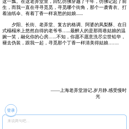
这一瓢。在这老弄堂里，回忆仿佛穿越了千年，仿佛记起了前
生，而我一直在寻寻觅觅，寻觅哪个街角，那个一袭青衣、打
着油纸伞、有着丁香一样哀愁的姑娘......
夕阳、长街、老弄堂、复古的格调、阿婆的凤梨酥、在日
式榻榻米上悠然自得的老爷爷…...最醉人的是那雨巷姑娘的温
婉一笑，融化你的心房.…..不知，你愿不愿意洗尽尘世铅华，
褪去伪装，跟我一起，寻觅那个丁香一样清美得姑娘…….
——上海老弄堂游记.岁月静.感受慢时
光
登录