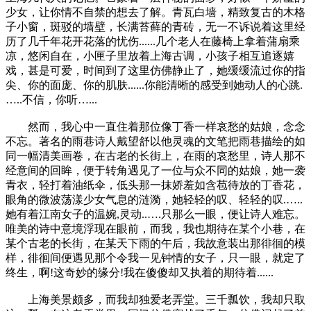
少女，让你情不自禁的想去了解。青瓦白墙，精致复古的木格
子小窗，斑驳的墙壁，长满苔藓的青砖，无一不诉说着这里经
历了几千年花开花落的忧伤......几个老人在藤椅上拿着蒲扇乘
凉，悠闲自在，小匣子里放着上海古调，小孩子相互追逐嬉
戏，甚是可爱，时间到了这里仿佛静止了，她缓缓流过你的指
尖、你的面庞、你的肌肤......你能清晰的感受到她动人的心跳.
…..不信，你听…...
然而，我心中一直住着那位像丁香一样哀愁的姑娘，念念
不忘。著名的雨巷诗人戴望舒以他灵魂的文笔把雨巷描绘的如
同一幅清美画卷，在古老的长街上，在雨的哀愁里，诗人那不
经意间的回眸，便于转角遇见了一位与众不同的姑娘，她一袭
青衣，轻打着油纸伞，低头那一抹娇羞如含苞待放的丁香花，
眼角的微波荡漾少女气息的涟漪，她轻轻的叹、轻轻的叹.…..
她有着江南女子的温婉,灵动..….只那么一眼，便让诗人难忘。
唯美的诗中意境浮现在眼前，而我，我也期待在某个小巷，在
某个古老的长街，在某天下雨的午后，我故意装出那徘徊的模
样，徘徊间便遇见那个令我一见钟情的女子，只一眼，就定了
终生，啊!这奇妙的缘分!我在傻傻却又执着的期待着......
上海美景颇多，而我却独爱老弄堂。三千瓢饮，我却只取