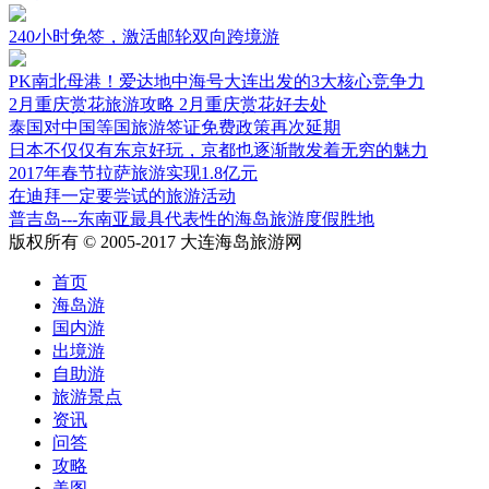
240小时免签，激活邮轮双向跨境游
PK南北母港！爱达地中海号大连出发的3大核心竞争力
2月重庆赏花旅游攻略 2月重庆赏花好去处
泰国对中国等国旅游签证免费政策再次延期
日本不仅仅有东京好玩，京都也逐渐散发着无穷的魅力
2017年春节拉萨旅游实现1.8亿元
在迪拜一定要尝试的旅游活动
普吉岛---东南亚最具代表性的海岛旅游度假胜地
版权所有 © 2005-2017 大连海岛旅游网
首页
海岛游
国内游
出境游
自助游
旅游景点
资讯
问答
攻略
美图