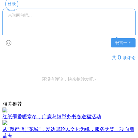
登录
畅言一下
0
共
条评论
还没有评论，快来抢沙发吧~
相关推荐
红纸墨香暖寒冬，广鹿岛镇举办书春送福活动
从“魔都”到“花城”，爱达邮轮以文化为帆，服务为桨，驶向新
蓝海