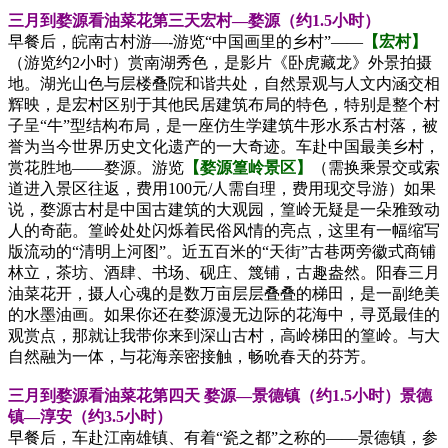
三月到婺源看油菜花第三天宏村—婺源（约1.5小时）
早餐后，皖南古村游—-游览“中国画里的乡村”——
【宏村】
（游览约2小时）赏南湖秀色，是影片《卧虎藏龙》外景拍摄
地。湖光山色与层楼叠院和谐共处，自然景观与人文内涵交相
辉映，是宏村区别于其他民居建筑布局的特色，特别是整个村
子呈“牛”型结构布局，是一座仿生学建筑牛形水系古村落，被
誉为当今世界历史文化遗产的一大奇迹。车赴中国最美乡村，
赏花胜地——婺源。游览
【婺源篁岭景区】
（需换乘景交或索
道进入景区往返，费用100元/人需自理，费用现交导游）如果
说，婺源古村是中国古建筑的大观园，篁岭无疑是一朵雅致动
人的奇葩。篁岭处处闪烁着民俗风情的亮点，这里有一幅缩写
版流动的“清明上河图”。近五百米的“天街”古巷两旁徽式商铺
林立，茶坊、酒肆、书场、砚庄、篾铺，古趣盎然。阳春三月
油菜花开，摄人心魂的是数万亩层层叠叠的梯田，是一副绝美
的水墨油画。如果你还在婺源漫无边际的花海中，寻觅最佳的
观赏点，那就让我带你来到深山古村，高岭梯田的篁岭。与大
自然融为一体，与花海亲密接触，畅吮春天的芬芳。
三月到婺源看油菜花第四天
婺源—景德镇（约1.5小时）景德
镇—淳安（约3.5小时）
早餐后，车赴江南雄镇、有着“瓷之都”之称的——景德镇，参