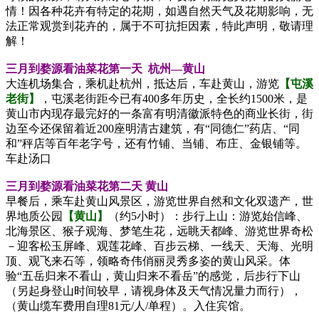
情！因各种花卉有特定的花期，如遇自然天气及花期影响，无
法正常观赏到花卉的，属于不可抗拒因素，特此声明，敬请理
解！
三月到婺源看油菜花第一天
杭州—黄山
大连机场集合，乘机赴杭州，抵达后，车赴黄山，游览
【屯溪
老街】
，屯溪老街距今已有400多年历史，全长约1500米，是
黄山市内现存最完好的一条富有明清徽派特色的商业长街，街
边至今还保留着近200座明清古建筑，有“同德仁”药店、“同
和”秤店等百年老字号，还有竹铺、当铺、布庄、金银铺等。
车赴汤口
三月到婺源看油菜花第二天 黄山
早餐后，乘车赴黄山风景区，游览世界自然和文化双遗产，世
界地质公园
【黄山】
（约5小时）：步行上山：游览始信峰、
北海景区、猴子观海、梦笔生花，远眺天都峰、游览世界奇松
－迎客松玉屏峰、观莲花峰、百步云梯、一线天、天海、光明
顶、观飞来石等，领略奇伟俏丽灵秀多姿的黄山风采。体
验“五岳归来不看山，黄山归来不看岳”的感觉，后步行下山
（另起身登山时间较早，请视身体及天气情况量力而行），
（黄山缆车费用自理81元/人/单程）。入住宾馆。