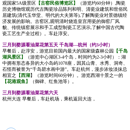
观国家5A级景区
【古窑民俗博览区】
（游览约60分钟）,陶瓷
历史博物馆观历代古陶瓷珍品陈列和明、清瓷业建筑和世俗民
居建筑(清代玉华堂、明代的大夫第等),了解陶瓷业对景德镇经
济发展的影响。古窑区,观明清时烧造皇宫用瓷的御窑厂风
貌、传统镇窑展示和手工成型制瓷工艺演示,了解中国古代陶
瓷工艺生产全过程）。车赴淳安。
三月到婺源看油菜花第五天
千岛湖—杭州（约3小时）
早餐后，赴淳安，游览目前国内最大的国家级森林公园
【千岛
湖风景区】
（游览中心湖区3-4个岛，时间约为2-3小时）：湖
中拥有形态各异的大小岛屿1078座，因其山青、水秀、洞奇、
石怪而被誉为“千岛碧水画中游”。车赴杭州，漫步浓妆淡抹总
相宜之
【西湖
】（游览时间60分钟）。游览西湖十景之一的
【花港观鱼】
（御碑、红鱼池等）。
三月到婺源看油菜花第六天
杭州大连
早餐后，车赴机场，乘机返回大连，