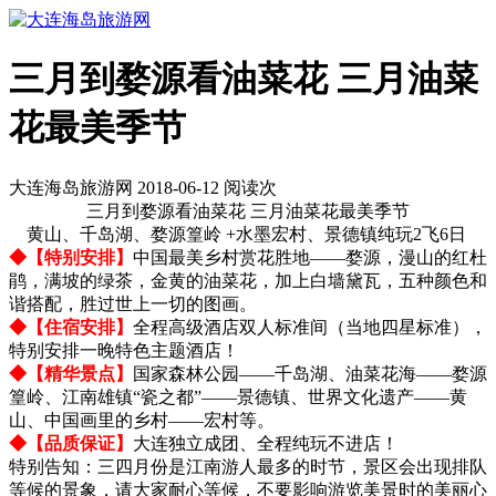
三月到婺源看油菜花 三月油菜
花最美季节
大连海岛旅游网 2018-06-12 阅读
次
三月到婺源看油菜花 三月油菜花最美季节
黄山、千岛湖、婺源篁岭 +水墨宏村、景德镇纯玩2飞6日
◆【特别安排】
中国最美乡村赏花胜地——婺源，漫山的红杜
鹃，满坡的绿茶，金黄的油菜花，加上白墙黛瓦，五种颜色和
谐搭配，胜过世上一切的图画。
◆【住宿安排】
全程高级酒店双人标准间（当地四星标准），
特别安排一晚特色主题酒店！
◆【精华景点】
国家森林公园——千岛湖、油菜花海——婺源
篁岭、江南雄镇“瓷之都”——景德镇、世界文化遗产——黄
山、中国画里的乡村——宏村等。
◆【品质保证】
大连独立成团、全程纯玩不进店！
特别告知：三四月份是江南游人最多的时节，景区会出现排队
等候的景象，请大家耐心等候，不要影响游览美景时的美丽心