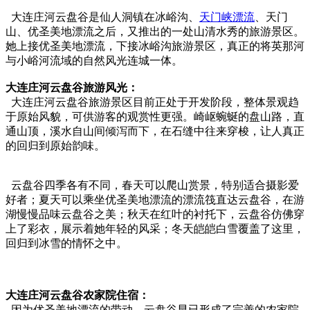
大连庄河云盘谷是仙人洞镇在冰峪沟、
天门峡漂流
、天门
山、优圣美地漂流之后，又推出的一处山清水秀的旅游景区。
她上接优圣美地漂流，下接冰峪沟旅游景区，真正的将英那河
与小峪河流域的自然风光连城一体。
大连庄河云盘谷旅游风光：
大连庄河云盘谷旅游景区目前正处于开发阶段，整体景观趋
于原始风貌，可供游客的观赏性更强。崎岖蜿蜒的盘山路，直
通山顶，溪水自山间倾泻而下，在石缝中往来穿梭，让人真正
的回归到原始韵味。
云盘谷四季各有不同，春天可以爬山赏景，特别适合摄影爱
好者；夏天可以乘坐优圣美地漂流的漂流筏直达云盘谷，在游
湖慢慢品味云盘谷之美；秋天在红叶的衬托下，云盘谷仿佛穿
上了彩衣，展示着她年轻的风采；冬天皑皑白雪覆盖了这里，
回归到冰雪的情怀之中。
大连庄河云盘谷农家院住宿：
因为优圣美地漂流的带动，云盘谷早已形成了完善的农家院