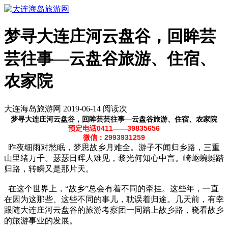
梦寻大连庄河云盘谷，回眸芸
芸往事—云盘谷旅游、住宿、
农家院
大连海岛旅游网 2019-06-14 阅读
次
梦寻大连庄河云盘谷，回眸芸芸往事—云盘谷旅游、住宿、农家院
预定电话0411——39835656
微信：2993931259
昨夜细雨对愁眠，梦思故乡月难全。游子不闻归乡路，三重
山里绪万千。瑟瑟日晖人难见，黎光何知心中言。崎岖蜿蜒踏
归路，转瞬又是那片天。
在这个世界上，“故乡”总会有着不同的牵挂。这些年，一直
在因为这那些、这些不同的事儿，耽误着归途。几天前，有幸
跟随大连庄河云盘谷的旅游考察团一同踏上故乡路，晓看故乡
的旅游事业的发展。