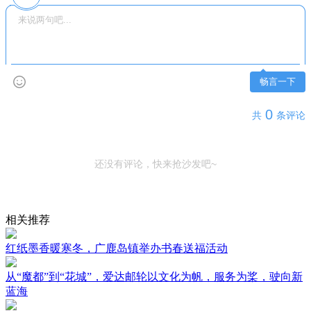
畅言一下
0
共
条评论
还没有评论，快来抢沙发吧~
相关推荐
红纸墨香暖寒冬，广鹿岛镇举办书春送福活动
从“魔都”到“花城”，爱达邮轮以文化为帆，服务为桨，驶向新
蓝海