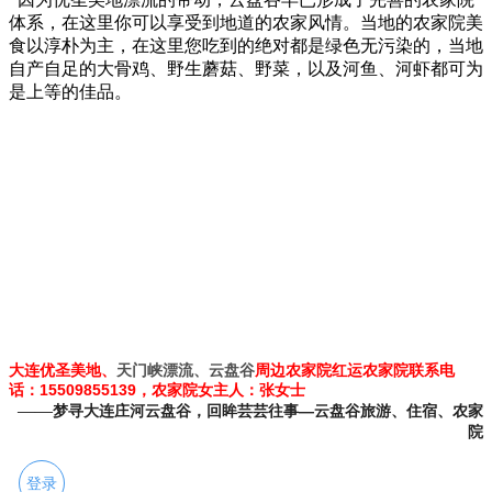
体系，在这里你可以享受到地道的农家风情。当地的农家院美
食以淳朴为主，在这里您吃到的绝对都是绿色无污染的，当地
自产自足的大骨鸡、野生蘑菇、野菜，以及河鱼、河虾都可为
是上等的佳品。
大连优圣美地、
天门峡漂流
、云盘谷
周边农家院
红运农家院联系电
话：15509855139，农家院女主人：张女士
——
梦寻大连庄河云盘谷，回眸芸芸往事—云盘谷旅游、住宿、农家
院
登录