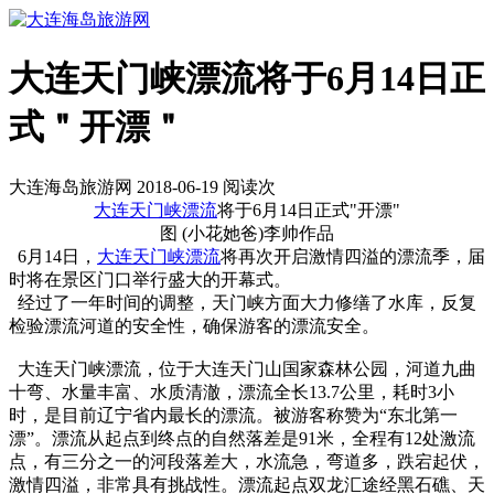
大连天门峡漂流将于6月14日正
式＂开漂＂
大连海岛旅游网 2018-06-19 阅读
次
大连
天门峡漂流
将于6月14日正式"开漂"
图 (小花她爸)李帅作品
6月14日，
大连天门峡漂流
将再次开启激情四溢的漂流季，届
时将在景区门口举行盛大的开幕式。
经过了一年时间的调整，天门峡方面大力修缮了水库，反复
检验漂流河道的安全性，确保游客的漂流安全。
大连天门峡漂流，位于大连天门山国家森林公园，河道九曲
十弯、水量丰富、水质清澈，漂流全长13.7公里，耗时3小
时，是目前辽宁省内最长的漂流。被游客称赞为“东北第一
漂”。漂流从起点到终点的自然落差是91米，全程有12处激流
点，有三分之一的河段落差大，水流急，弯道多，跌宕起伏，
激情四溢，非常具有挑战性。漂流起点双龙汇途经黑石礁、天