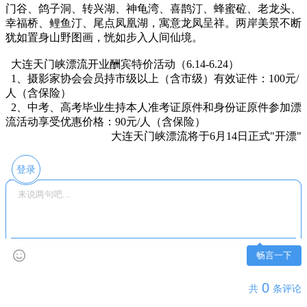
门谷、鸽子洞、转兴湖、神龟湾、喜鹊汀、蜂蜜砬、老龙头、
幸福桥、鲤鱼汀、尾点凤凰湖，寓意龙凤呈祥。两岸美景不断
犹如置身山野图画，恍如步入人间仙境。
大连天门峡漂流开业酬宾特价活动（6.14-6.24）
1、摄影家协会会员持市级以上（含市级）有效证件：100元/
人（含保险）
2、中考、高考毕业生持本人准考证原件和身份证原件参加漂
流活动享受优惠价格：90元/人（含保险）
大连天门峡漂流将于6月14日正式"开漂"
登录
畅言一下
0
共
条评论