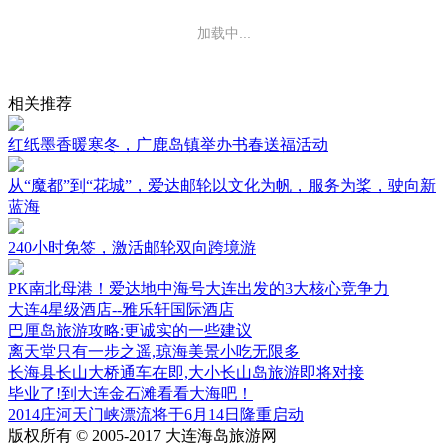
加载中...
相关推荐
红纸墨香暖寒冬，广鹿岛镇举办书春送福活动
从“魔都”到“花城”，爱达邮轮以文化为帆，服务为桨，驶向新
蓝海
240小时免签，激活邮轮双向跨境游
PK南北母港！爱达地中海号大连出发的3大核心竞争力
大连4星级酒店--雅乐轩国际酒店
巴厘岛旅游攻略:更诚实的一些建议
离天堂只有一步之遥,琼海美景小吃无限多
长海县长山大桥通车在即,大小长山岛旅游即将对接
毕业了!到大连金石滩看看大海吧！
2014庄河天门峡漂流将于6月14日隆重启动
版权所有 © 2005-2017 大连海岛旅游网