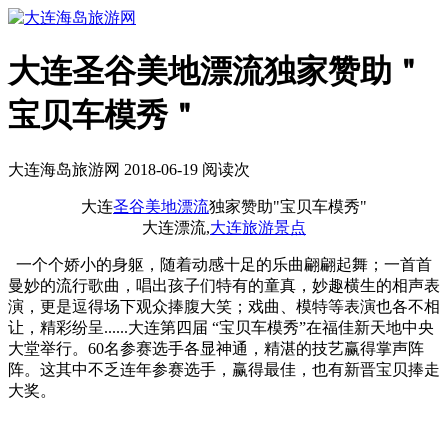
大连圣谷美地漂流独家赞助＂
宝贝车模秀＂
大连海岛旅游网 2018-06-19 阅读
次
大连
圣谷美地漂流
独家赞助"宝贝车模秀"
大连漂流,
大连旅游景点
一个个娇小的身躯，随着动感十足的乐曲翩翩起舞；一首首
曼妙的流行歌曲，唱出孩子们特有的童真，妙趣横生的相声表
演，更是逗得场下观众捧腹大笑；戏曲、模特等表演也各不相
让，精彩纷呈......大连第四届 “宝贝车模秀”在福佳新天地中央
大堂举行。60名参赛选手各显神通，精湛的技艺赢得掌声阵
阵。这其中不乏连年参赛选手，赢得最佳，也有新晋宝贝捧走
大奖。