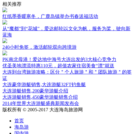
相关推荐
红纸墨香暖寒冬，广鹿岛镇举办书春送福活动
从“魔都”到“花城”，爱达邮轮以文化为帆，服务为桨，驶向新
蓝海
240小时免签，激活邮轮双向跨境游
PK南北母港！爱达地中海号大连出发的3大核心竞争力
优圣美地漂流特惠110元，超值农家住宿美食“漂”就送
大连到台湾旅游攻略：区分＂个人旅游＂和＂团队旅游＂的签
证
大连豪华游艇销售,大连游艇32FT钓鱼艇
大连游艇销售,200豪华游艇介绍
大连游艇销售,450豪华游艇销售介绍
2014年世界大连游艇盛典新闻发布会
版权所有 © 2005-2017 大连海岛旅游网
首页
海岛游
国内游