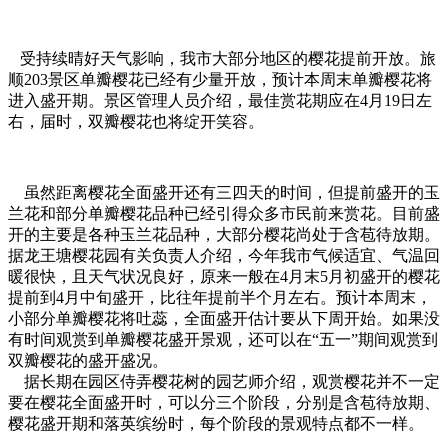
受持续晴好天气影响，我市大部分地区的樱花提前开放。旅
顺203景区单瓣樱花已经有少量开放，预计本周末单瓣樱花将
进入盛开期。景区管理人员介绍，最佳赏花期应在4月19日左
右，届时，双瓣樱花也将绽开笑容。
虽然距离樱花全面盛开还有三四天的时间，但提前盛开的玉
兰花和部分单瓣樱花品种已经引得众多市民前来赏花。目前盛
开的主要是各种玉兰花品种，大部分樱花尚处于含苞待放期。
据龙王塘樱花园有关负责人介绍，今年我市气候适宜、气温回
暖很快，且天气状况良好，原来一般在4月末5月初盛开的樱花
提前到4月中旬盛开，比往年提前半个月左右。预计本周末，
小部分单瓣樱花将吐蕊，全面盛开估计要从下周开始。如果没
有时间观赏到单瓣樱花盛开景观，还可以在“五一”期间观赏到
双瓣樱花的盛开盛况。
据长期在园区侍弄樱花树的园艺师介绍，观赏樱花并不一定
要在樱花全面盛开时，可以分三个阶段，分别是含苞待放期、
樱花盛开期和落英缤纷时，每个阶段的景观特点都不一样。