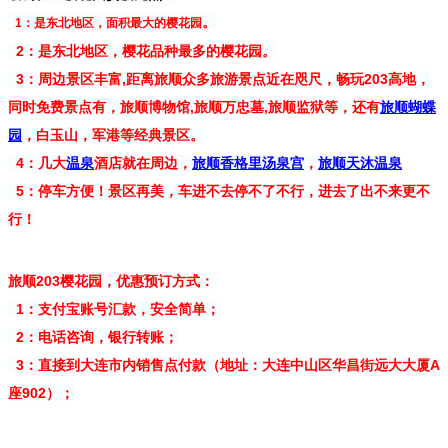
。
1：是
东北地区，面积最大的樱花园
2：是东北地区，樱花品种最多的樱花园。
3：周边景区丰富,距离旅顺众多旅游景点近在咫尺，畅玩203高地，
同时免费景点有，旅顺博物馆,旅顺万忠墓,旅顺监狱等，还有
旅顺蝴蝶
园
，白玉山，军港等经典景区。
4：
几大
温泉
酒店就在周边，
旅顺香格里汤泉宫
，
旅顺天沐温泉
5：停车方便！景区再美，车进不去停不了不行，进去了出不来更不
行！
旅顺203樱花园，优惠预订方式：
1：支付宝账号汇款，安全简单；
2：电话咨询，银行转账；
3：直接到大连市内销售点付款（地址：大连中山区华昌街远大大厦A
座902）；