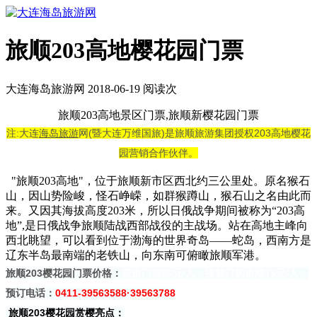
旅顺203高地樱花园门票
大连海岛旅游网 2018-06-19 阅读
次
旅顺203高地景区门票,旅顺新樱花园门票
注:大连
海岛旅游
网(暨大连万维国旅)是旅顺旅游集团授权203高地樱花
园营销合作伙伴。
"旅顺203高地"，位于旅顺新市区西北约三公里处。原名猴石
山，因山势险峻，怪石峥嵘，如群猴蹲山，猴石山之名由此而
来。又因其海拔高度203米，所以日俄战争期间被称为“203高
地”,是日俄战争旅顺陆战西部战役的主战场。站在高地主峰向
西北眺望，可以看到位于渤海的世界奇岛——蛇岛，西南方是
辽东半岛最南端的老铁山，向东南可俯瞰旅顺军港。
旅顺203樱花园门票价格：
原价门票20元/人，提前订购价格15元/人；
预订电话：
0411-39563588·39563788
旅顺203樱花园赏樱亮点：