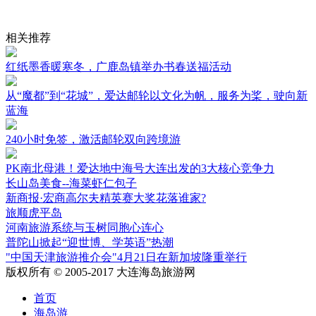
相关推荐
红纸墨香暖寒冬，广鹿岛镇举办书春送福活动
从“魔都”到“花城”，爱达邮轮以文化为帆，服务为桨，驶向新
蓝海
240小时免签，激活邮轮双向跨境游
PK南北母港！爱达地中海号大连出发的3大核心竞争力
长山岛美食--海菜虾仁包子
新商报·宏商高尔夫精英赛大奖花落谁家?
旅顺虎平岛
河南旅游系统与玉树同胞心连心
普陀山掀起“迎世博、学英语”热潮
"中国天津旅游推介会"4月21日在新加坡隆重举行
版权所有 © 2005-2017 大连海岛旅游网
首页
海岛游