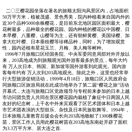
二〇三樱花园坐落在著名的旅顺太阳沟风景区内，占地面积
50万平方米，植被茂盛、景色秀美，院内种植着来自国内外的
近30个品种5000余株樱花，是目前东北地区园区面积最大，樱
花树最多，品种最全的樱花园。园内种植的樱花以中国樱、日
本早樱、八重樱、山樱等为主，还有朝鲜黄樱、美国绿樱、加
拿大红叶樱、日本垂枝樱等珍稀品种，同时，为了增加观赏
性，园内还植有星花玉兰、月梅、美人梅等树种。
1996年7月旅顺口区经国务院、中央军委同意局部对外开放以
来，203高地成为到旅顺观光国外游客最多的景点，每年大约
有 万人次日本、韩国、新加坡等国外游客到此观光。国内游
客每年约有 万人次到203高地观光。除此之外，这里也经常举
行大型旅游促销活动，1999年4月18日，旅顺口区人民政府会
同旅顺口区旅游局就在此成功地举办了第二届“樱花之旅”活动
开幕式，大连与旅顺口区党政领导与专程前来参加的日本上越
市访问团负责人共同在景区樱花园内栽植了象征中日两国人民
友好的纪念树，上千名中外来宾观看了区艺术团体和日本上越
市艺术团表演的大型鼓乐、杂技及日本民族歌舞等。1994年，
日本旅顺儿童教育后援会会长向203高地敬献了1300株樱花
苗，景区工作人员用此樱花树苗在203高地东南处开辟了面积
为3.3万平方米、居大连之首.