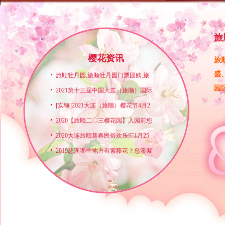
旅
樱花资讯
旅
盛
旅顺牡丹园,旅顺牡丹园门票团购,旅
园
2021第十三届中国大连（旅顺）国际
[实锤]2021大连（旅顺）樱花节4月2
2020【旅顺二〇三樱花园】入园前您
2020大连旅顺新春民俗欢乐汇1月25
2019慈溪哪些地方有紫藤花？慈溪紫