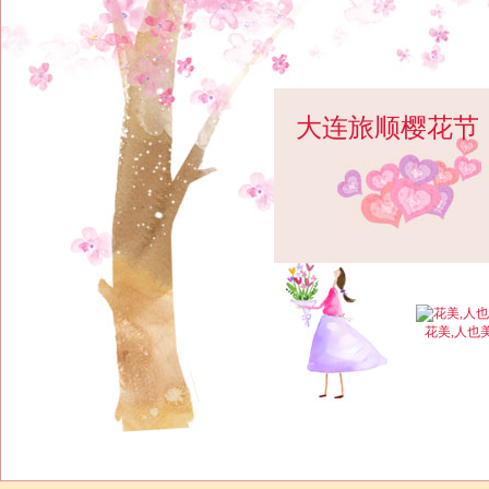
大连旅顺樱花节
2017旅顺樱花抢先看 旅顺樱花园
花美,人也美,老兵伟