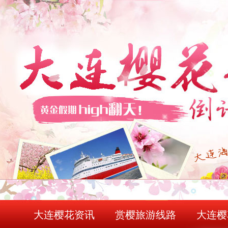
大连樱花资讯
赏樱旅游线路
大连樱