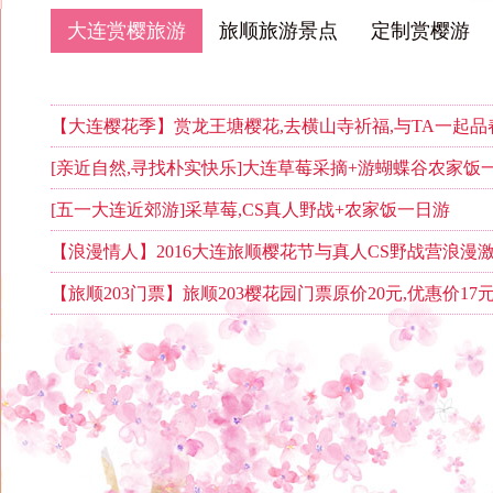
大连赏樱旅游
旅顺旅游景点
定制赏樱游
【大连樱花季】赏龙王塘樱花,去横山寺祈福,与TA一起品
[亲近自然,寻找朴实快乐]大连草莓采摘+游蝴蝶谷农家饭
[五一大连近郊游]采草莓,CS真人野战+农家饭一日游
【浪漫情人】2016大连旅顺樱花节与真人CS野战营浪漫
【旅顺203门票】旅顺203樱花园门票原价20元,优惠价17