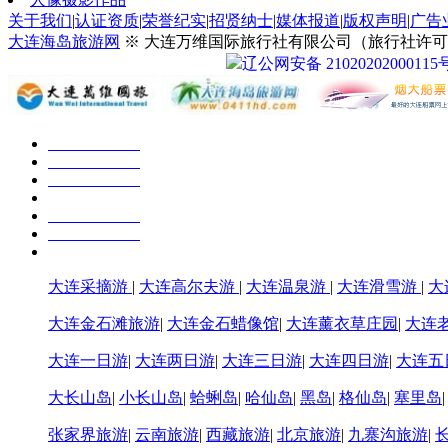
关于我们
|
认证资质
|
荣誉纪实
|
招贤纳士
|
媒体报道
|
版权声明
|
广告
大连海岛旅游网
※ 大连万维国际旅行社有限公司（旅行社许可证号：
辽公网安备 21020202000115
大连采摘游
|
大连高尔夫游
|
大连温泉游
|
大连滑雪游
|
大
大连金石滩旅游
|
大连金石蜡像馆
|
大连薰衣草庄园
|
大连
大连一日游
|
大连两日游
|
大连三日游
|
大连四日游
|
大连五
大长山岛
|
小长山岛
|
蛤蜊岛
|
哈仙岛
|
黑岛
|
格仙岛
|
塞里岛
张家界旅游
|
云南旅游
|
西藏旅游
|
北京旅游
|
九寨沟旅游
|