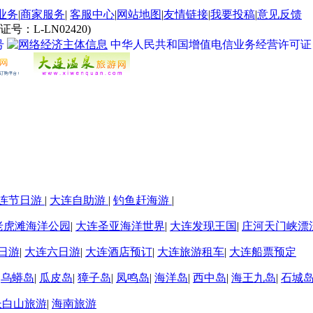
业务
|
商家服务
|
客服中心
|
网站地图
|
友情链接
|
我要投稿
|
意见反馈
L-LN02420)
号
中华人民共和国增值电信业务经营许可证 经营许
连节日游
|
大连自助游
|
钓鱼赶海游
|
老虎滩海洋公园
|
大连圣亚海洋世界
|
大连发现王国
|
庄河天门峡漂
日游
|
大连六日游
|
大连酒店预订
|
大连旅游租车
|
大连船票预定
|
乌蟒岛
|
瓜皮岛
|
獐子岛
|
凤鸣岛
|
海洋岛
|
西中岛
|
海王九岛
|
石城
长白山旅游
|
海南旅游