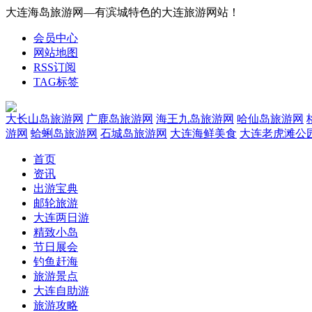
大连海岛旅游网—有滨城特色的大连旅游网站！
会员中心
网站地图
RSS订阅
TAG标签
大长山岛旅游网
广鹿岛旅游网
海王九岛旅游网
哈仙岛旅游网
游网
蛤蜊岛旅游网
石城岛旅游网
大连海鲜美食
大连老虎滩公
首页
资讯
出游宝典
邮轮旅游
大连两日游
精致小岛
节日展会
钓鱼赶海
旅游景点
大连自助游
旅游攻略