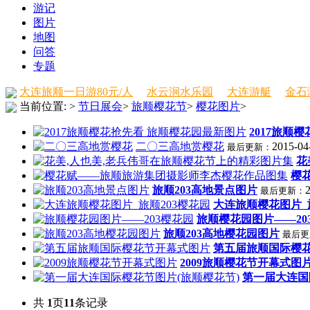
游记
图片
地图
问答
专题
大连旅顺一日游80元/人
水云涧水乐园
大连游艇
金石
当前位置:
>
节日展会
>
旅顺樱花节
>
樱花图片
>
2017旅顺
二〇三高地赏樱花
2015-04
最后更新：
花
樱
旅顺203高地景点图片
最后更新：
大连旅顺樱花图片_
旅顺樱花园图片——20
旅顺203高地樱花园图片
最后更
第五届旅顺国际樱
2009旅顺樱花节开幕式图
第一届大连国
共
1
页
11
条记录