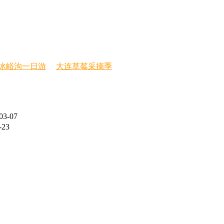
冰峪沟一日游
大连草莓采摘季
03-07
-23