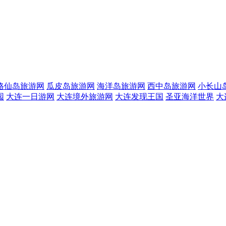
格仙岛旅游网
瓜皮岛旅游网
海洋岛旅游网
西中岛旅游网
小长山
园
大连一日游网
大连境外旅游网
大连发现王国
圣亚海洋世界
大