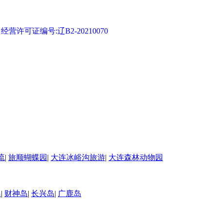
可证编号:辽B2-20210070
流
|
旅顺蝴蝶园
|
大连冰峪沟旅游
|
大连森林动物园
岛
|
财神岛
|
长兴岛
|
广鹿岛