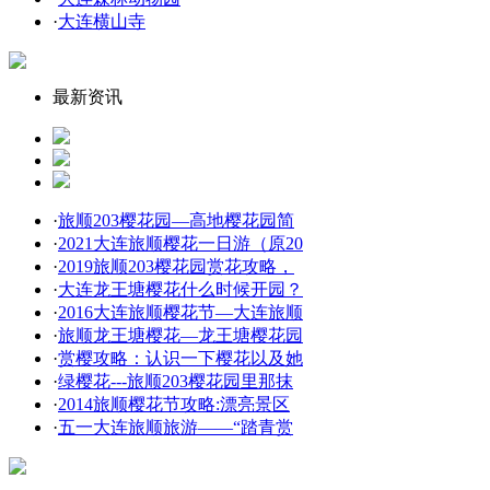
·
大连横山寺
最新资讯
·
旅顺203樱花园—高地樱花园简
·
2021大连旅顺樱花一日游（原20
·
2019旅顺203樱花园赏花攻略，
·
大连龙王塘樱花什么时候开园？
·
2016大连旅顺樱花节—大连旅顺
·
旅顺龙王塘樱花—龙王塘樱花园
·
赏樱攻略：认识一下樱花以及她
·
绿樱花---旅顺203樱花园里那抹
·
2014旅顺樱花节攻略:漂亮景区
·
五一大连旅顺旅游——“踏青赏