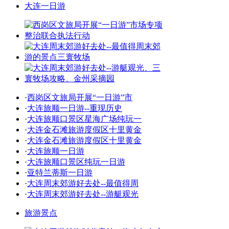
大连一日游
·
西岗区文旅局开展“一日游”市
·
大连旅顺一日游--重现历史
·
大连旅顺口景区星海广场纯玩一
·
大连金石滩旅游度假区十里黄金
·
大连金石滩旅游度假区十里黄金
·
大连旅顺一日游
·
大连旅顺口景区纯玩一日游
·
亚特兰蒂斯一日游
·
大连周末郊游好去处--最值得周
·
大连周末郊游好去处--游艇观光
旅游景点