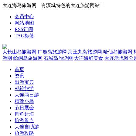
大连海岛旅游网—有滨城特色的大连旅游网站！
会员中心
网站地图
RSS订阅
TAG标签
大长山岛旅游网
广鹿岛旅游网
海王九岛旅游网
哈仙岛旅游网
游网
蛤蜊岛旅游网
石城岛旅游网
大连海鲜美食
大连老虎滩公
首页
资讯
出游宝典
邮轮旅游
大连两日游
精致小岛
节日展会
钓鱼赶海
旅游景点
大连自助游
旅游攻略