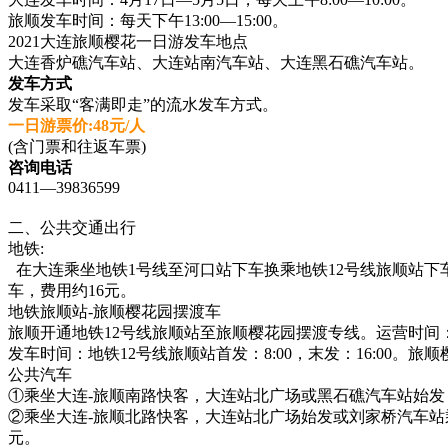
旅顺发车时间：每天下午13:00—15:00。
2021大连旅顺樱花一日游
发车地点
大连香炉礁汽车站、大连站南汽车站、大连黑石礁汽车站。
发车方式
发车采取“客满即走”的流水发车方式。
一日游票价:48元/人
(含门票和往返车票)
咨询电话
0411—39836599
二、公共交通出行
地铁:
在大连乘坐地铁1号线至河口站下车换乘地铁12号线旅顺站下
车，费用约16元。
地铁旅顺站-旅顺樱花园摆渡车
旅顺开通地铁12号线旅顺站至旅顺樱花园摆渡专线。运营时间：
发车时间：地铁12号线旅顺站首发：8:00，末发：16:00。旅
公共汽车
①乘坐大连-旅顺南路快客，大连站北广场或黑石礁汽车站始发
②乘坐大连-旅顺北路快客，大连站北广场始发或刘家桥汽车站
元。