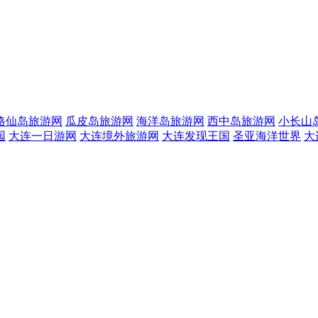
格仙岛旅游网
瓜皮岛旅游网
海洋岛旅游网
西中岛旅游网
小长山
园
大连一日游网
大连境外旅游网
大连发现王国
圣亚海洋世界
大