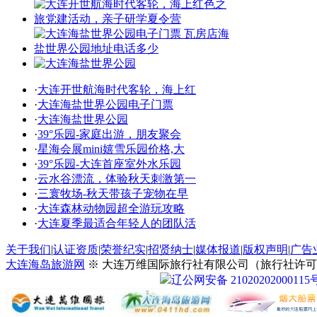
·
大连开世航海时代客轮，海上红
·
大连海盐世界公园电子门票
·
大连海盐世界公园
·
39°乐园-家庭出游，朋友聚会
·
星海会展mini嬉雪乐园价格,大
·
39°乐园-大连首座室外水乐园
·
云水谷漂流，体验秋天刺激第一
·
三寰牧场-秋天带孩子宠物在早
·
大连森林动物园超全游玩攻略
·
大连夏季最适合年轻人的团队活
关于我们
|
认证资质
|
荣誉纪实
|
招贤纳士
|
媒体报道
|
版权声明
|
广告
大连海岛旅游网
※ 大连万维国际旅行社有限公司（旅行社许可证号：
辽公网安备 21020202000115