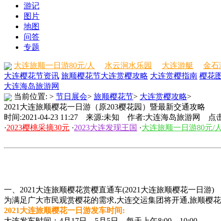
游记
图片
地图
问答
专题
大连旅顺一日游80元/人
水云涧水乐园
大连游艇
金石
大连樱花节资讯
旅顺樱花节
大连赏樱攻略
大连赏樱指南
樱花
大连海岛旅游网
当前位置:
>
节日展会
>
旅顺樱花节
>
大连赏樱攻略
>
2021大连旅顺樱花一日游（原203樱花园）暨最新交通攻略
时间:2021-04-23 11:27 来源:未知 作者:大连海岛旅游网 点击
·
2023樱桃采摘30元
·
2023大连发现王国
·
大连旅顺一日游80元/
一、
2021大连旅顺樱花
赏樱直通车(
2021大连旅顺樱花一日游
)
为满足广大市民观赏樱花的需求,大连交运集团将开通,旅顺樱花
2021大连旅顺樱花一日游
发车时间:
大连发车时间：4月17日—5月5日，每天上午8:00—10:00。