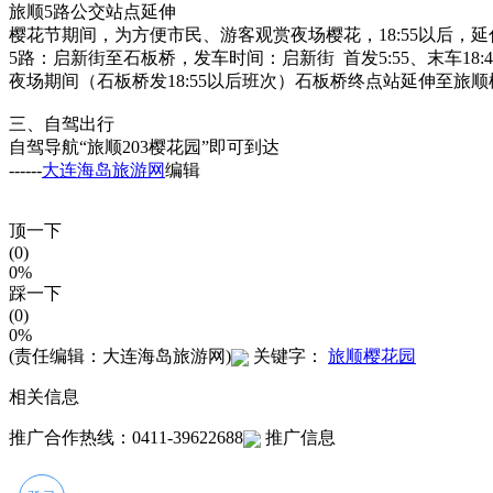
旅顺5路公交站点延伸
樱花节期间，为方便市民、游客观赏夜场樱花，18:55以后，
5路：启新街至石板桥，发车时间：启新街 首发5:55、末车18:40
夜场期间（石板桥发18:55以后班次）石板桥终点站延伸至旅顺
三、自驾出行
自驾导航“旅顺203樱花园”即可到达
------
大连海岛旅游网
编辑
顶一下
(0)
0%
踩一下
(0)
0%
(责任编辑：大连海岛旅游网)
关键字：
旅顺樱花园
相关信息
推广合作热线：0411-39622688
推广信息