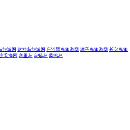
岛旅游网
财神岛旅游网
庄河黑岛旅游网
獐子岛旅游网
长兴岛旅
连采摘网
塞里岛
乌蟒岛
凤鸣岛