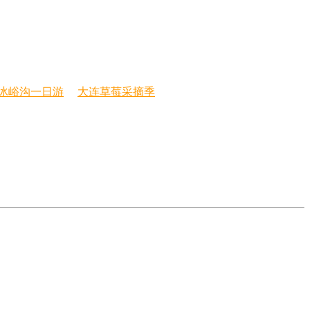
冰峪沟一日游
大连草莓采摘季