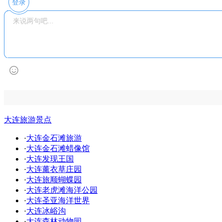
登录
大连旅游景点
·
大连金石滩旅游
·
大连金石滩蜡像馆
·
大连发现王国
·
大连薰衣草庄园
·
大连旅顺蝴蝶园
·
大连老虎滩海洋公园
·
大连圣亚海洋世界
·
大连冰峪沟
·
大连森林动物园